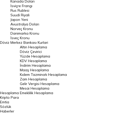
Kanada Doları
Frank Kuru
İsviçre Frangı
Riyal Kuru
Rus Rublesi
Suudi Riyali
Avustralya Doları
Japon Yeni
Avustralya Doları
Danimarka Kronu Kuru
Norveç Kronu
Danimarka Kronu
Kanada Doları Kuru
İsveç Kronu
Döviz
Merkez Bankası Kurlari
Norveç Kronu Kuru
Altın Hesaplama
İsveç Kronu Kuru
Döviz Çevirici
Yüzde Hesaplama
Japon Yeni Kuru
KDV Hesaplama
İndirim Hesaplama
Serbest Piyasa Döviz Kurları
Maaş Hesaplama
Kıdem Tazminatı Hesaplama
Merkez Bankası Döviz Kurları
Zam Hesaplama
Gelir Vergisi Hesaplama
ALTIN
Mesai Hesaplama
Hesaplama
Emeklilik Hesaplama
Altın Fiyatları
Kripto Para
Emtia
Gram Altın Fiyatı
Sözlük
Çeyrek Altın Fiyatı
Haberler