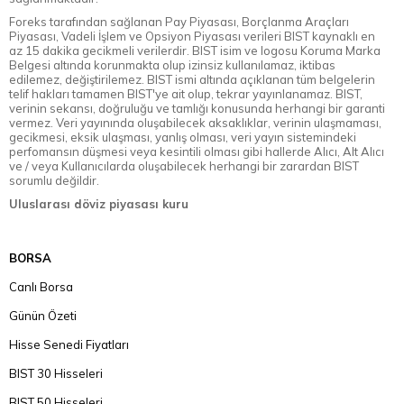
Foreks tarafından sağlanan Pay Piyasası, Borçlanma Araçları
Piyasası, Vadeli İşlem ve Opsiyon Piyasası verileri BIST kaynaklı en
az 15 dakika gecikmeli verilerdir. BIST isim ve logosu Koruma Marka
Belgesi altında korunmakta olup izinsiz kullanılamaz, iktibas
edilemez, değiştirilemez. BIST ismi altında açıklanan tüm belgelerin
telif hakları tamamen BIST'ye ait olup, tekrar yayınlanamaz. BIST,
verinin sekansı, doğruluğu ve tamlığı konusunda herhangi bir garanti
vermez. Veri yayınında oluşabilecek aksaklıklar, verinin ulaşmaması,
gecikmesi, eksik ulaşması, yanlış olması, veri yayın sistemindeki
perfomansın düşmesi veya kesintili olması gibi hallerde Alıcı, Alt Alıcı
ve / veya Kullanıcılarda oluşabilecek herhangi bir zarardan BIST
sorumlu değildir.
Uluslarası döviz piyasası kuru
BORSA
Canlı Borsa
Günün Özeti
Hisse Senedi Fiyatları
BIST 30 Hisseleri
BIST 50 Hisseleri