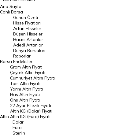
Ana Sayfa
BIST 100 Hisseleri
Canlı Borsa
Günün Özeti
En Çok Artan Hisseler
Hisse Fiyatları
Artan Hisseler
En Çok Düşen Hisseler
Düşen Hisseler
Hacmi Artanlar
Hacmi Artanlar
Adedi Artanlar
Geçmiş Kapanışlar
Dünya Borsaları
Raporlar
Dünya Borsaları
Borsa
Endeksler
Gram Altın Fiyatı
Raporlar
Çeyrek Altın Fiyatı
Endeksler
Cumhuriyet Altını Fiyatı
Tam Altın Fiyatı
Yarım Altın Fiyatı
DÖVİZ
Has Altın Fiyatı
Ons Altın Fiyatı
Döviz Kuru
22 Ayar Bilezik Fiyatı
Dolar Kuru
Altın KG (Dolar) Fiyatı
Altın
Altın KG (Euro) Fiyatı
Euro Kuru
Dolar
Euro
Pound Kuru
Sterlin