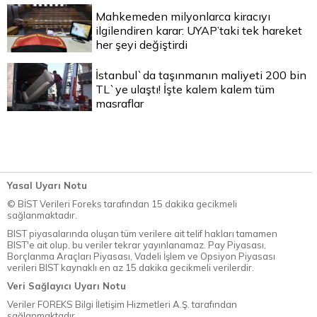
Mahkemeden milyonlarca kiracıyı
ilgilendiren karar: UYAP’taki tek hareket
her şeyi değiştirdi
İstanbul`da taşınmanın maliyeti 200 bin
TL`ye ulaştı! İşte kalem kalem tüm
masraflar
Yasal Uyarı Notu
© BİST Verileri Foreks tarafından 15 dakika gecikmeli
sağlanmaktadır.
BIST piyasalarında oluşan tüm verilere ait telif hakları tamamen
BIST'e ait olup, bu veriler tekrar yayınlanamaz. Pay Piyasası,
Borçlanma Araçları Piyasası, Vadeli İşlem ve Opsiyon Piyasası
verileri BIST kaynaklı en az 15 dakika gecikmeli verilerdir.
Veri Sağlayıcı Uyarı Notu
Veriler FOREKS Bilgi İletişim Hizmetleri A.Ş. tarafından
sağlanmaktadır.