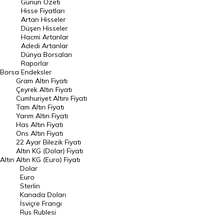
Günün Özeti
En Çok Artan Hisseler
Hisse Fiyatları
Artan Hisseler
En Çok Düşen Hisseler
Düşen Hisseler
Hacmi Artanlar
Hacmi Artanlar
Adedi Artanlar
Geçmiş Kapanışlar
Dünya Borsaları
Raporlar
Dünya Borsaları
Borsa
Endeksler
Gram Altın Fiyatı
Raporlar
Çeyrek Altın Fiyatı
Endeksler
Cumhuriyet Altını Fiyatı
Tam Altın Fiyatı
Yarım Altın Fiyatı
DÖVİZ
Has Altın Fiyatı
Ons Altın Fiyatı
Döviz Kuru
22 Ayar Bilezik Fiyatı
Dolar Kuru
Altın KG (Dolar) Fiyatı
Altın
Altın KG (Euro) Fiyatı
Euro Kuru
Dolar
Euro
Pound Kuru
Sterlin
Kanada Doları
Frank Kuru
İsviçre Frangı
Riyal Kuru
Rus Rublesi