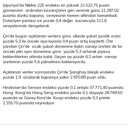
Japonya'da Nikkei 225 endeksi en yüksek 21.522,75 puanı
görmesinin ardından kazançlarını geri vererek günü 21.287,02
puanla dünkü kapanış seviyesinin hemen altından tamamladı.
Dolar/yen paritesi ise yüzde 0,4 değer kazancıyla 111,6
seviyelerinde dengelendi.
Çin'de bugün açıklanan verilere göre, ülkede şubat işsizlik oranı
yüzde 5,3 ile önceki aya kıyasla 0,4 puan artış kaydetti. Öte
yandan Çin'de ocak-şubat dönemine ilişkin sanayi üretimi de bir
önceki yılın aynı dönemine göre yüzde 5,3 artarak piyasa
beklentilerinin altında kaldı. Geçen ay yüzde 6,2 artan sanayi
üretiminin yüzde 5,6 yükselmesi bekleniyordu.
Açıklanan veriler sonrasında Çin'de Şanghay bileşik endeksi
yüzde 1,9 azalarak kapanışa yakın 2.970,89 puan oldu.
Hindistan'da Sensex endeksi yüzde 0,1 artışla 37.771,40 puanda,
Hong Kong'da Hang Seng endeksi yüzde 0,1 düşüşle 28.769,50
puanda ve Güney Kore'de Kospi endeksi yüzde 0,3 primle
2.155,70 puanda seyrediyor.