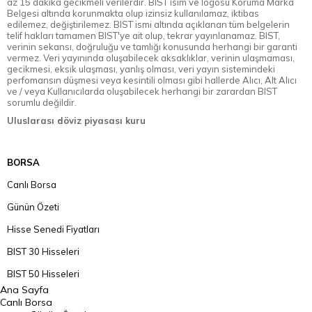
az 15 dakika gecikmeli verilerdir. BIST isim ve logosu Koruma Marka
Belgesi altında korunmakta olup izinsiz kullanılamaz, iktibas
edilemez, değiştirilemez. BIST ismi altında açıklanan tüm belgelerin
telif hakları tamamen BIST'ye ait olup, tekrar yayınlanamaz. BIST,
verinin sekansı, doğruluğu ve tamlığı konusunda herhangi bir garanti
vermez. Veri yayınında oluşabilecek aksaklıklar, verinin ulaşmaması,
gecikmesi, eksik ulaşması, yanlış olması, veri yayın sistemindeki
perfomansın düşmesi veya kesintili olması gibi hallerde Alıcı, Alt Alıcı
ve / veya Kullanıcılarda oluşabilecek herhangi bir zarardan BIST
sorumlu değildir.
Uluslarası döviz piyasası kuru
BORSA
Canlı Borsa
Günün Özeti
Hisse Senedi Fiyatları
BIST 30 Hisseleri
BIST 50 Hisseleri
Ana Sayfa
BIST 100 Hisseleri
Canlı Borsa