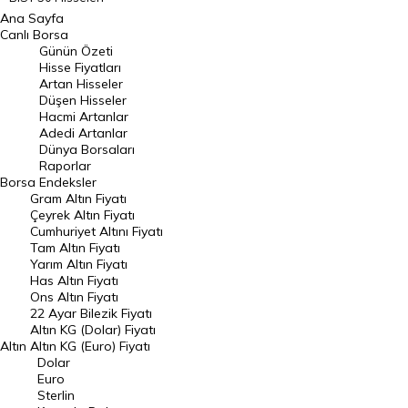
Ana Sayfa
BIST 100 Hisseleri
Canlı Borsa
Günün Özeti
En Çok Artan Hisseler
Hisse Fiyatları
Artan Hisseler
En Çok Düşen Hisseler
Düşen Hisseler
Hacmi Artanlar
Hacmi Artanlar
Adedi Artanlar
Geçmiş Kapanışlar
Dünya Borsaları
Raporlar
Dünya Borsaları
Borsa
Endeksler
Gram Altın Fiyatı
Raporlar
Çeyrek Altın Fiyatı
Endeksler
Cumhuriyet Altını Fiyatı
Tam Altın Fiyatı
Yarım Altın Fiyatı
DÖVİZ
Has Altın Fiyatı
Ons Altın Fiyatı
Döviz Kuru
22 Ayar Bilezik Fiyatı
Dolar Kuru
Altın KG (Dolar) Fiyatı
Altın
Altın KG (Euro) Fiyatı
Euro Kuru
Dolar
Euro
Pound Kuru
Sterlin