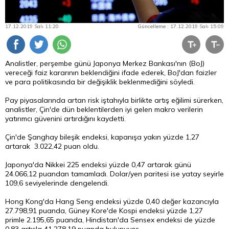
17.12.2019 Salı 11:20
Güncelleme : 17.12.2019 Salı 15:09
Analistler, perşembe günü Japonya Merkez Bankası'nın (BoJ)
vereceği faiz kararının beklendiğini ifade ederek, BoJ'dan faizler
ve para politikasında bir değişiklik beklenmediğini söyledi.
Pay piyasalarında artan risk iştahıyla birlikte artış eğilimi sürerken,
analistler, Çin'de dün beklentilerden iyi gelen makro verilerin
yatırımcı güvenini artırdığını kaydetti.
Çin'de Şanghay bileşik endeksi, kapanışa yakın yüzde 1,27
artarak 3.022,42 puan oldu.
Japonya'da Nikkei 225 endeksi yüzde 0,47 artarak günü
24.066,12 puandan tamamladı. Dolar/yen paritesi ise yatay seyirle
109,6 seviyelerinde dengelendi.
Hong Kong'da Hang Seng endeksi yüzde 0,40 değer kazancıyla
27.798,91 puanda, Güney Kore'de Kospi endeksi yüzde 1,27
primle 2.195,65 puanda, Hindistan'da Sensex endeksi de yüzde