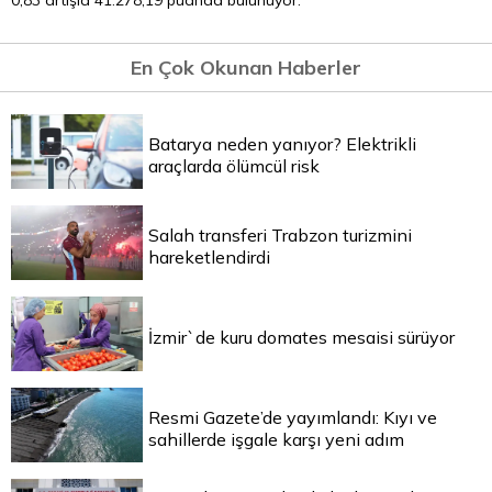
0,83 artışla 41.278,19 puanda bulunuyor.
En Çok Okunan Haberler
Batarya neden yanıyor? Elektrikli
araçlarda ölümcül risk
Salah transferi Trabzon turizmini
hareketlendirdi
İzmir`de kuru domates mesaisi sürüyor
Resmi Gazete’de yayımlandı: Kıyı ve
sahillerde işgale karşı yeni adım