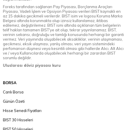
Foreks tarafından sağlanan Pay Piyasası, Borçlanma Araçları
Piyasası, Vadeli İşlem ve Opsiyon Piyasası verileri BIST kaynaklı en
az 15 dakika gecikmeli verilerdir. BIST isim ve logosu Koruma Marka
Belgesi altında korunmakta olup izinsiz kullanılamaz, iktibas
edilemez, değiştirilemez. BIST ismi altında açıklanan tüm belgelerin
telif hakları tamamen BIST'ye ait olup, tekrar yayınlanamaz. BIST,
verinin sekansı, doğruluğu ve tamlığı konusunda herhangi bir garanti
vermez. Veri yayınında oluşabilecek aksaklıklar, verinin ulaşmaması,
gecikmesi, eksik ulaşması, yanlış olması, veri yayın sistemindeki
perfomansın düşmesi veya kesintili olması gibi hallerde Alıcı, Alt Alıcı
ve / veya Kullanıcılarda oluşabilecek herhangi bir zarardan BIST
sorumlu değildir.
Uluslarası döviz piyasası kuru
BORSA
Canlı Borsa
Günün Özeti
Hisse Senedi Fiyatları
BIST 30 Hisseleri
BIST 50 Hisseleri