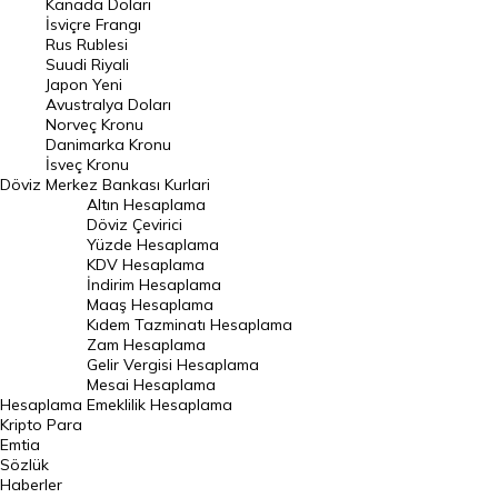
Kanada Doları
Frank Kuru
İsviçre Frangı
Riyal Kuru
Rus Rublesi
Suudi Riyali
Avustralya Doları
Japon Yeni
Avustralya Doları
Danimarka Kronu Kuru
Norveç Kronu
Danimarka Kronu
Kanada Doları Kuru
İsveç Kronu
Döviz
Merkez Bankası Kurlari
Norveç Kronu Kuru
Altın Hesaplama
İsveç Kronu Kuru
Döviz Çevirici
Yüzde Hesaplama
Japon Yeni Kuru
KDV Hesaplama
İndirim Hesaplama
Serbest Piyasa Döviz Kurları
Maaş Hesaplama
Kıdem Tazminatı Hesaplama
Merkez Bankası Döviz Kurları
Zam Hesaplama
Gelir Vergisi Hesaplama
ALTIN
Mesai Hesaplama
Hesaplama
Emeklilik Hesaplama
Altın Fiyatları
Kripto Para
Emtia
Gram Altın Fiyatı
Sözlük
Çeyrek Altın Fiyatı
Haberler