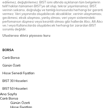
edilemez, değiştirilemez. BIST ismi altında açıklanan tüm belgelerin
telif hakları tamamen BIST'ye ait olup, tekrar yayınlanamaz. BIST,
verinin sekansı, doğruluğu ve tamlığı konusunda herhangi bir garanti
vermez. Veri yayınında oluşabilecek aksaklıklar, verinin ulaşmaması,
gecikmesi, eksik ulaşması, yanlış olması, veri yayın sistemindeki
perfomansın düşmesi veya kesintili olması gibi hallerde Alıcı, Alt Alıcı
ve / veya Kullanıcılarda oluşabilecek herhangi bir zarardan BIST
sorumlu değildir.
Uluslarası döviz piyasası kuru
BORSA
Canlı Borsa
Günün Özeti
Hisse Senedi Fiyatları
BIST 30 Hisseleri
BIST 50 Hisseleri
Ana Sayfa
BIST 100 Hisseleri
Canlı Borsa
Günün Özeti
En Çok Artan Hisseler
Hisse Fiyatları