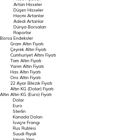
Artan Hisseler
En Çok Düşen Hisseler
Düşen Hisseler
Hacmi Artanlar
Hacmi Artanlar
Adedi Artanlar
Geçmiş Kapanışlar
Dünya Borsaları
Raporlar
Dünya Borsaları
Borsa
Endeksler
Gram Altın Fiyatı
Raporlar
Çeyrek Altın Fiyatı
Endeksler
Cumhuriyet Altını Fiyatı
Tam Altın Fiyatı
Yarım Altın Fiyatı
DÖVİZ
Has Altın Fiyatı
Ons Altın Fiyatı
Döviz Kuru
22 Ayar Bilezik Fiyatı
Dolar Kuru
Altın KG (Dolar) Fiyatı
Altın
Altın KG (Euro) Fiyatı
Euro Kuru
Dolar
Euro
Pound Kuru
Sterlin
Kanada Doları
Frank Kuru
İsviçre Frangı
Riyal Kuru
Rus Rublesi
Suudi Riyali
Avustralya Doları
Japon Yeni