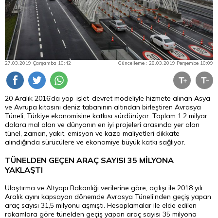
27.03.2019 Çarşamba 10:42
Güncelleme : 28.03.2019 Perşembe 10:09
20 Aralık 2016’da yap-işlet-devret modeliyle hizmete alınan Asya
ve Avrupa kıtasını
deniz
tabanının altından birleştiren Avrasya
Tüneli, Türkiye ekonomisine katkısı sürdürüyor. Toplam 1.2 milyar
dolara mal olan ve dünyanın en iyi projeleri arasında yer alan
tünel, zaman, yakıt, emisyon ve kaza maliyetleri dikkate
alındığında sürücülere ve ekonomiye büyük katkı sağlıyor.
TÜNELDEN GEÇEN ARAÇ SAYISI 35 MİLYONA
YAKLAŞTI
Ulaştırma ve Altyapı Bakanlığı verilerine göre, açılışı ile 2018 yılı
Aralık ayını kapsayan dönemde Avrasya Tüneli’nden geçiş yapan
araç sayısı 31,5 milyonu aşmıştı. Hesaplamalar ile elde edilen
rakamlara göre tünelden geçiş yapan araç sayısı 35 milyona