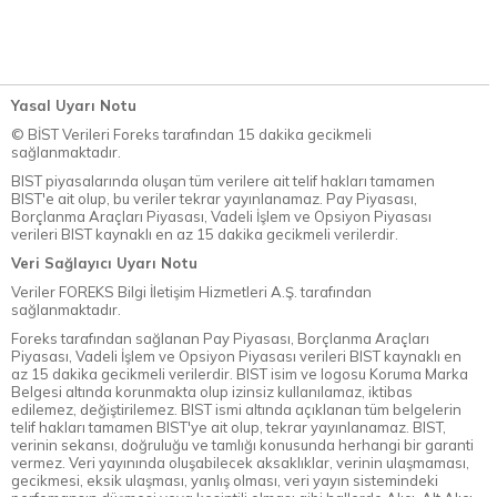
Yasal Uyarı Notu
© BİST Verileri Foreks tarafından 15 dakika gecikmeli
sağlanmaktadır.
BIST piyasalarında oluşan tüm verilere ait telif hakları tamamen
BIST'e ait olup, bu veriler tekrar yayınlanamaz. Pay Piyasası,
Borçlanma Araçları Piyasası, Vadeli İşlem ve Opsiyon Piyasası
verileri BIST kaynaklı en az 15 dakika gecikmeli verilerdir.
Veri Sağlayıcı Uyarı Notu
Veriler FOREKS Bilgi İletişim Hizmetleri A.Ş. tarafından
sağlanmaktadır.
Foreks tarafından sağlanan Pay Piyasası, Borçlanma Araçları
Piyasası, Vadeli İşlem ve Opsiyon Piyasası verileri BIST kaynaklı en
az 15 dakika gecikmeli verilerdir. BIST isim ve logosu Koruma Marka
Belgesi altında korunmakta olup izinsiz kullanılamaz, iktibas
edilemez, değiştirilemez. BIST ismi altında açıklanan tüm belgelerin
telif hakları tamamen BIST'ye ait olup, tekrar yayınlanamaz. BIST,
verinin sekansı, doğruluğu ve tamlığı konusunda herhangi bir garanti
vermez. Veri yayınında oluşabilecek aksaklıklar, verinin ulaşmaması,
gecikmesi, eksik ulaşması, yanlış olması, veri yayın sistemindeki