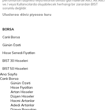
perfomansın düşmesi veya kesintili olması gibi hallerde Alıcı, Alt Alıcı
ve / veya Kullanıcılarda oluşabilecek herhangi bir zarardan BIST
sorumlu değildir.
Uluslarası döviz piyasası kuru
BORSA
Canlı Borsa
Günün Özeti
Hisse Senedi Fiyatları
BIST 30 Hisseleri
BIST 50 Hisseleri
Ana Sayfa
BIST 100 Hisseleri
Canlı Borsa
Günün Özeti
En Çok Artan Hisseler
Hisse Fiyatları
Artan Hisseler
En Çok Düşen Hisseler
Düşen Hisseler
Hacmi Artanlar
Hacmi Artanlar
Adedi Artanlar
Geçmiş Kapanışlar
Dünya Borsaları