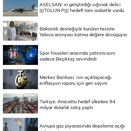
ASELSAN`ın geliştirdiği sığınak delici
|||TOLUN P||| hedefi tam isabetle vurdu
Bakanlık desteğiyle kurulan tesiste
Yalova aronyası katma değere dönüşüyor
Spor hisseleri arasında yatırımcısını
sadece Beşiktaş sevindirdi
Merkez Bankası`nın açıklayacağı
enflasyon raporu için geri sayım
Türkiye, ihracatta hedef ülkelere 94
milyar dolarlık satış yaptı
Avrupa gaz piyasasında depolama açığı