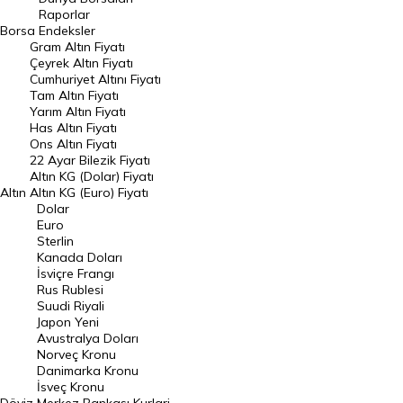
Raporlar
Dünya Borsaları
Borsa
Endeksler
Gram Altın Fiyatı
Raporlar
Çeyrek Altın Fiyatı
Endeksler
Cumhuriyet Altını Fiyatı
Tam Altın Fiyatı
Yarım Altın Fiyatı
DÖVİZ
Has Altın Fiyatı
Ons Altın Fiyatı
Döviz Kuru
22 Ayar Bilezik Fiyatı
Dolar Kuru
Altın KG (Dolar) Fiyatı
Altın
Altın KG (Euro) Fiyatı
Euro Kuru
Dolar
Euro
Pound Kuru
Sterlin
Kanada Doları
Frank Kuru
İsviçre Frangı
Riyal Kuru
Rus Rublesi
Suudi Riyali
Avustralya Doları
Japon Yeni
Avustralya Doları
Danimarka Kronu Kuru
Norveç Kronu
Danimarka Kronu
Kanada Doları Kuru
İsveç Kronu