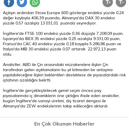
Açılışın ardından Stoxx Europe 600 gösterge endeksi yüzde 0,24
değer kaybıyla 406,39 puanda, Almanya'da DAX 30 endeksi
yüzde 0,57 azalışla 13.031,01 puanda seyrediyor.
İngiltere'de FTSE 100 endeksi yüzde 0,36 düşüşle 7.208,09 puan,
İspanya'da IBEX 35 endeksi yüzde 0,25 azalışla 9.331,00 puan,
Fransa'da CAC 40 endeksi yüzde 0,18 kayıpla 5.286,86 puan ve
İtalya'da MIB 30 endeksi yüzde 0,07 artarak 22.972,13 puan
oldu.
Analistler, ABD ile Çin arasındaki müzakerelere ilişkin Çin
tarafından gelen açıklamaların bu yıl bitmeden bir anlaşma
yapılabileceğine ilişkin beklentileri desteklese de piyasalardaki risk
iştahının azaldığını belirtti.
İngiltere'de gerçekleştirilecek genel seçim öncesi pay
piyasalarında iç dinamiklerin öne çıktığını ifade eden analistler,
bugün İngiltere'de sanayi üretimi, dış ticaret dengesi ile
Almanya'da ZEW endekslerinin takip edileceğini aktardı.
En Çok Okunan Haberler