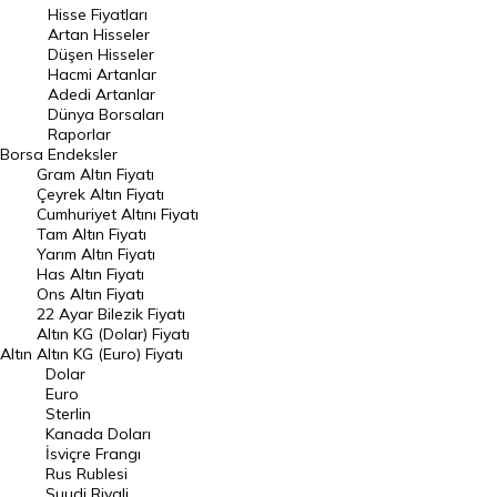
En Çok Artan Hisseler
Hisse Fiyatları
Artan Hisseler
En Çok Düşen Hisseler
Düşen Hisseler
Hacmi Artanlar
Hacmi Artanlar
Adedi Artanlar
Geçmiş Kapanışlar
Dünya Borsaları
Raporlar
Dünya Borsaları
Borsa
Endeksler
Gram Altın Fiyatı
Raporlar
Çeyrek Altın Fiyatı
Endeksler
Cumhuriyet Altını Fiyatı
Tam Altın Fiyatı
Yarım Altın Fiyatı
DÖVİZ
Has Altın Fiyatı
Ons Altın Fiyatı
Döviz Kuru
22 Ayar Bilezik Fiyatı
Dolar Kuru
Altın KG (Dolar) Fiyatı
Altın
Altın KG (Euro) Fiyatı
Euro Kuru
Dolar
Euro
Pound Kuru
Sterlin
Kanada Doları
Frank Kuru
İsviçre Frangı
Riyal Kuru
Rus Rublesi
Suudi Riyali