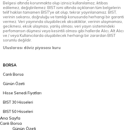
Belgesi altında korunmakta olup izinsiz kullanılamaz, iktibas
edilemez, değiştirilemez. BIST ismi altında açıklanan tüm belgelerin
telif hakları tamamen BIST'ye ait olup, tekrar yayınlanamaz. BIST,
verinin sekansı, doğruluğu ve tamlığı konusunda herhangi bir garanti
vermez. Veri yayınında oluşabilecek aksaklıklar, verinin ulaşmaması,
gecikmesi, eksik ulaşması, yanlış olması, veri yayın sistemindeki
perfomansın düşmesi veya kesintili olması gibi hallerde Alıcı, Alt Alıcı
ve / veya Kullanıcılarda oluşabilecek herhangi bir zarardan BIST
sorumlu değildir.
Uluslarası döviz piyasası kuru
BORSA
Canlı Borsa
Günün Özeti
Hisse Senedi Fiyatları
BIST 30 Hisseleri
BIST 50 Hisseleri
Ana Sayfa
BIST 100 Hisseleri
Canlı Borsa
Günün Özeti