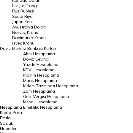
Kanada Doları
Frank Kuru
İsviçre Frangı
Riyal Kuru
Rus Rublesi
Suudi Riyali
Avustralya Doları
Japon Yeni
Avustralya Doları
Danimarka Kronu Kuru
Norveç Kronu
Danimarka Kronu
Kanada Doları Kuru
İsveç Kronu
Döviz
Merkez Bankası Kurlari
Norveç Kronu Kuru
Altın Hesaplama
İsveç Kronu Kuru
Döviz Çevirici
Yüzde Hesaplama
Japon Yeni Kuru
KDV Hesaplama
İndirim Hesaplama
Serbest Piyasa Döviz Kurları
Maaş Hesaplama
Kıdem Tazminatı Hesaplama
Merkez Bankası Döviz Kurları
Zam Hesaplama
Gelir Vergisi Hesaplama
ALTIN
Mesai Hesaplama
Hesaplama
Emeklilik Hesaplama
Altın Fiyatları
Kripto Para
Emtia
Gram Altın Fiyatı
Sözlük
Çeyrek Altın Fiyatı
Haberler