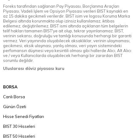
Foreks tarafından sağlanan Pay Piyasası, Borçlanma Araçları
Piyasası, Vadeli İşlem ve Opsiyon Piyasası verileri BIST kaynaklı en
az 15 dakika gecikmeli verilerdir. BIST isim ve logosu Koruma Marka
Belgesi altında korunmakta olup izinsiz kullanılamaz, iktibas
edilemez, değiştirilemez. BIST ismi altında açıklanan tüm belgelerin
telif hakları tamamen BIST'ye ait olup, tekrar yayınlanamaz. BIST,
verinin sekansı, doğruluğu ve tamlığı konusunda herhangi bir garanti
vermez. Veri yayınında oluşabilecek aksaklıklar, verinin ulaşmaması,
gecikmesi, eksik ulaşması, yanlış olması, veri yayın sistemindeki
perfomansın düşmesi veya kesintili olması gibi hallerde Alıcı, Alt Alıcı
ve / veya Kullanıcılarda oluşabilecek herhangi bir zarardan BIST
sorumlu değildir.
Uluslarası döviz piyasası kuru
BORSA
Canlı Borsa
Günün Özeti
Hisse Senedi Fiyatları
BIST 30 Hisseleri
BIST 50 Hisseleri