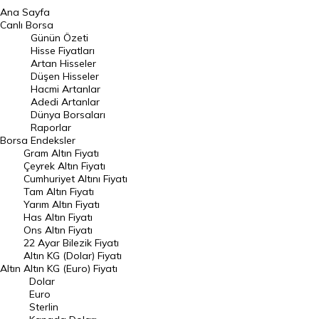
Ana Sayfa
BIST 100 Hisseleri
Canlı Borsa
Günün Özeti
En Çok Artan Hisseler
Hisse Fiyatları
Artan Hisseler
En Çok Düşen Hisseler
Düşen Hisseler
Hacmi Artanlar
Hacmi Artanlar
Adedi Artanlar
Geçmiş Kapanışlar
Dünya Borsaları
Raporlar
Dünya Borsaları
Borsa
Endeksler
Gram Altın Fiyatı
Raporlar
Çeyrek Altın Fiyatı
Endeksler
Cumhuriyet Altını Fiyatı
Tam Altın Fiyatı
Yarım Altın Fiyatı
DÖVİZ
Has Altın Fiyatı
Ons Altın Fiyatı
Döviz Kuru
22 Ayar Bilezik Fiyatı
Dolar Kuru
Altın KG (Dolar) Fiyatı
Altın
Altın KG (Euro) Fiyatı
Euro Kuru
Dolar
Euro
Pound Kuru
Sterlin