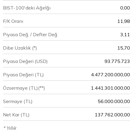
BIST-100'deki Ağırlğı
0,00
F/K Oranı
11,98
Piyasa Değ. / Defter Değ
3,11
Dibe Uzaklık (*)
15,70
Piyasa Değeri
(USD)
93.775.723
Piyasa Değeri
(TL)
4.477.200.000,00
Özsermaye
(TL)(**)
1.441.301.000,00
Sermaye
(TL)
56.000.000,00
Net Kar
(TL)
137.762.000,00
* Yıllık