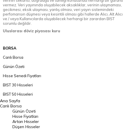
verinin sekansı, doğruluğu ve tamlığı konusunda herhangi bir garanti
vermez. Veri yayınında oluşabilecek aksaklıklar, verinin ulaşmaması,
gecikmesi, eksik ulaşması, yanlış olması, veri yayın sistemindeki
perfomansın düşmesi veya kesintili olması gibi hallerde Alıcı, Alt Alıcı
ve / veya Kullanıcılarda oluşabilecek herhangi bir zarardan BIST
sorumlu değildir.
Uluslarası döviz piyasası kuru
BORSA
Canlı Borsa
Günün Özeti
Hisse Senedi Fiyatları
BIST 30 Hisseleri
BIST 50 Hisseleri
Ana Sayfa
BIST 100 Hisseleri
Canlı Borsa
Günün Özeti
En Çok Artan Hisseler
Hisse Fiyatları
Artan Hisseler
En Çok Düşen Hisseler
Düşen Hisseler