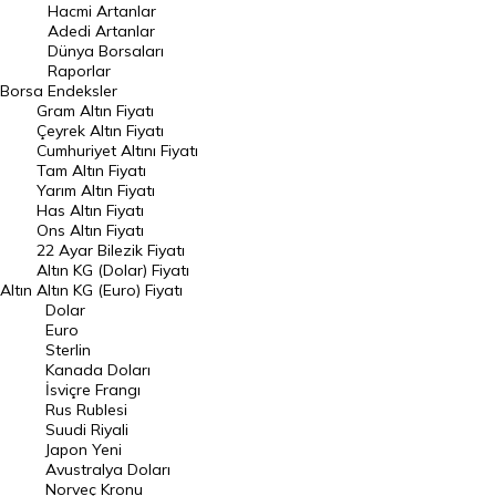
Hacmi Artanlar
Hacmi Artanlar
Adedi Artanlar
Geçmiş Kapanışlar
Dünya Borsaları
Raporlar
Dünya Borsaları
Borsa
Endeksler
Gram Altın Fiyatı
Raporlar
Çeyrek Altın Fiyatı
Endeksler
Cumhuriyet Altını Fiyatı
Tam Altın Fiyatı
Yarım Altın Fiyatı
DÖVİZ
Has Altın Fiyatı
Ons Altın Fiyatı
Döviz Kuru
22 Ayar Bilezik Fiyatı
Dolar Kuru
Altın KG (Dolar) Fiyatı
Altın
Altın KG (Euro) Fiyatı
Euro Kuru
Dolar
Euro
Pound Kuru
Sterlin
Kanada Doları
Frank Kuru
İsviçre Frangı
Riyal Kuru
Rus Rublesi
Suudi Riyali
Avustralya Doları
Japon Yeni
Avustralya Doları
Danimarka Kronu Kuru
Norveç Kronu