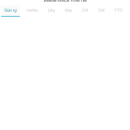
BIRIKIM VARLIK YONETIM
Gün içi
Hafta
1Ay
6Ay
1Yıl
3Yıl
YTD