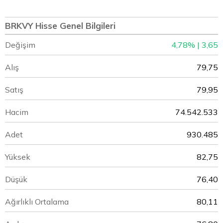
BRKVY Hisse Genel Bilgileri
Değişim
4,78% | 3,65
Alış
79,75
Satış
79,95
Hacim
74.542.533
Adet
930.485
Yüksek
82,75
Düşük
76,40
Ağırlıklı Ortalama
80,11