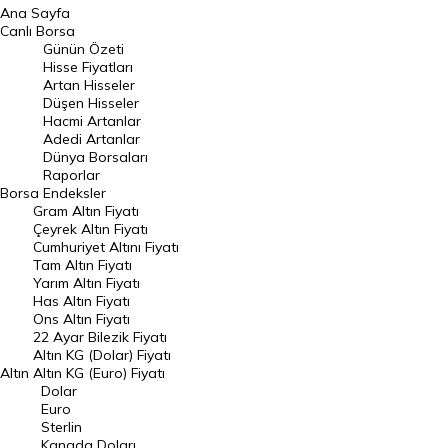
Ana Sayfa
BIST 100 Hisseleri
Canlı Borsa
Günün Özeti
En Çok Artan Hisseler
Hisse Fiyatları
Artan Hisseler
En Çok Düşen Hisseler
Düşen Hisseler
Hacmi Artanlar
Hacmi Artanlar
Adedi Artanlar
Geçmiş Kapanışlar
Dünya Borsaları
Raporlar
Dünya Borsaları
Borsa
Endeksler
Gram Altın Fiyatı
Raporlar
Çeyrek Altın Fiyatı
Endeksler
Cumhuriyet Altını Fiyatı
Tam Altın Fiyatı
Yarım Altın Fiyatı
DÖVİZ
Has Altın Fiyatı
Ons Altın Fiyatı
Döviz Kuru
22 Ayar Bilezik Fiyatı
Dolar Kuru
Altın KG (Dolar) Fiyatı
Altın
Altın KG (Euro) Fiyatı
Euro Kuru
Dolar
Euro
Pound Kuru
Sterlin
Kanada Doları