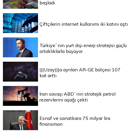
başladı
Çiftçilerin internet kullanımı iki katını aştı
Türkiye`nin yurt dışı enerji stratejisi güçlü
ortaklıklarla büyüyor
|||Uzay|||a ayrılan AR-GE bütçesi 107
kat arttı
İran savaşı ABD`nin stratejik petrol
rezervlerini aşağı çekti
Esnaf ve sanatkara 75 milyar lira
finansman