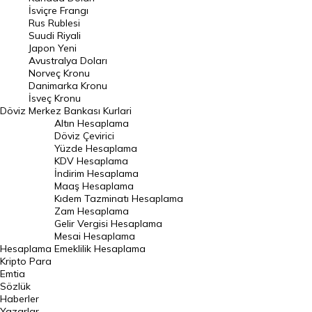
Frank Kuru
İsviçre Frangı
Riyal Kuru
Rus Rublesi
Suudi Riyali
Avustralya Doları
Japon Yeni
Avustralya Doları
Danimarka Kronu Kuru
Norveç Kronu
Danimarka Kronu
Kanada Doları Kuru
İsveç Kronu
Döviz
Merkez Bankası Kurlari
Norveç Kronu Kuru
Altın Hesaplama
İsveç Kronu Kuru
Döviz Çevirici
Yüzde Hesaplama
Japon Yeni Kuru
KDV Hesaplama
İndirim Hesaplama
Serbest Piyasa Döviz Kurları
Maaş Hesaplama
Kıdem Tazminatı Hesaplama
Merkez Bankası Döviz Kurları
Zam Hesaplama
Gelir Vergisi Hesaplama
ALTIN
Mesai Hesaplama
Hesaplama
Emeklilik Hesaplama
Altın Fiyatları
Kripto Para
Emtia
Gram Altın Fiyatı
Sözlük
Çeyrek Altın Fiyatı
Haberler
Yazarlar