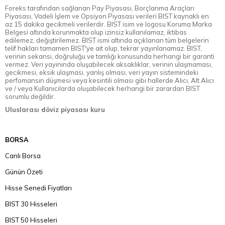
Foreks tarafından sağlanan Pay Piyasası, Borçlanma Araçları
Piyasası, Vadeli İşlem ve Opsiyon Piyasası verileri BIST kaynaklı en
az 15 dakika gecikmeli verilerdir. BIST isim ve logosu Koruma Marka
Belgesi altında korunmakta olup izinsiz kullanılamaz, iktibas
edilemez, değiştirilemez. BIST ismi altında açıklanan tüm belgelerin
telif hakları tamamen BIST'ye ait olup, tekrar yayınlanamaz. BIST,
verinin sekansı, doğruluğu ve tamlığı konusunda herhangi bir garanti
vermez. Veri yayınında oluşabilecek aksaklıklar, verinin ulaşmaması,
gecikmesi, eksik ulaşması, yanlış olması, veri yayın sistemindeki
perfomansın düşmesi veya kesintili olması gibi hallerde Alıcı, Alt Alıcı
ve / veya Kullanıcılarda oluşabilecek herhangi bir zarardan BIST
sorumlu değildir.
Uluslarası döviz piyasası kuru
BORSA
Canlı Borsa
Günün Özeti
Hisse Senedi Fiyatları
BIST 30 Hisseleri
BIST 50 Hisseleri