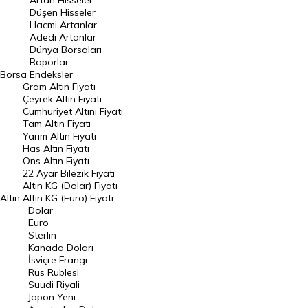
Artan Hisseler
En Çok Düşen Hisseler
Düşen Hisseler
Hacmi Artanlar
Hacmi Artanlar
Adedi Artanlar
Geçmiş Kapanışlar
Dünya Borsaları
Raporlar
Dünya Borsaları
Borsa
Endeksler
Gram Altın Fiyatı
Raporlar
Çeyrek Altın Fiyatı
Endeksler
Cumhuriyet Altını Fiyatı
Tam Altın Fiyatı
Yarım Altın Fiyatı
DÖVİZ
Has Altın Fiyatı
Ons Altın Fiyatı
Döviz Kuru
22 Ayar Bilezik Fiyatı
Dolar Kuru
Altın KG (Dolar) Fiyatı
Altın
Altın KG (Euro) Fiyatı
Euro Kuru
Dolar
Euro
Pound Kuru
Sterlin
Kanada Doları
Frank Kuru
İsviçre Frangı
Riyal Kuru
Rus Rublesi
Suudi Riyali
Avustralya Doları
Japon Yeni