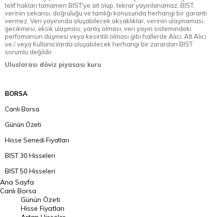
telif hakları tamamen BIST'ye ait olup, tekrar yayınlanamaz. BIST,
verinin sekansı, doğruluğu ve tamlığı konusunda herhangi bir garanti
vermez. Veri yayınında oluşabilecek aksaklıklar, verinin ulaşmaması,
gecikmesi, eksik ulaşması, yanlış olması, veri yayın sistemindeki
perfomansın düşmesi veya kesintili olması gibi hallerde Alıcı, Alt Alıcı
ve / veya Kullanıcılarda oluşabilecek herhangi bir zarardan BIST
sorumlu değildir.
Uluslarası döviz piyasası kuru
BORSA
Canlı Borsa
Günün Özeti
Hisse Senedi Fiyatları
BIST 30 Hisseleri
BIST 50 Hisseleri
Ana Sayfa
BIST 100 Hisseleri
Canlı Borsa
Günün Özeti
En Çok Artan Hisseler
Hisse Fiyatları