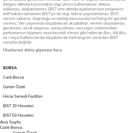
Belgesi altında korunmakta olup izinsiz kullanılamaz, iktibas
edilemez, değiştirilemez. BIST ismi altında açıklanan tüm belgelerin
telif hakları tamamen BIST'ye ait olup, tekrar yayınlanamaz. BIST,
verinin sekansı, doğruluğu ve tamlığı konusunda herhangi bir garanti
vermez. Veri yayınında oluşabilecek aksaklıklar, verinin ulaşmaması,
gecikmesi, eksik ulaşması, yanlış olması, veri yayın sistemindeki
perfomansın düşmesi veya kesintili olması gibi hallerde Alıcı, Alt Alıcı
ve / veya Kullanıcılarda oluşabilecek herhangi bir zarardan BIST
sorumlu değildir.
Uluslarası döviz piyasası kuru
BORSA
Canlı Borsa
Günün Özeti
Hisse Senedi Fiyatları
BIST 30 Hisseleri
BIST 50 Hisseleri
Ana Sayfa
BIST 100 Hisseleri
Canlı Borsa
Günün Özeti