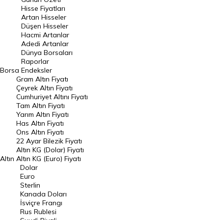
En Çok Artan Hisseler
Hisse Fiyatları
Artan Hisseler
En Çok Düşen Hisseler
Düşen Hisseler
Hacmi Artanlar
Hacmi Artanlar
Adedi Artanlar
Geçmiş Kapanışlar
Dünya Borsaları
Raporlar
Dünya Borsaları
Borsa
Endeksler
Gram Altın Fiyatı
Raporlar
Çeyrek Altın Fiyatı
Endeksler
Cumhuriyet Altını Fiyatı
Tam Altın Fiyatı
Yarım Altın Fiyatı
DÖVİZ
Has Altın Fiyatı
Ons Altın Fiyatı
Döviz Kuru
22 Ayar Bilezik Fiyatı
Dolar Kuru
Altın KG (Dolar) Fiyatı
Altın
Altın KG (Euro) Fiyatı
Euro Kuru
Dolar
Euro
Pound Kuru
Sterlin
Kanada Doları
Frank Kuru
İsviçre Frangı
Riyal Kuru
Rus Rublesi