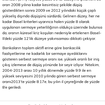
oran 2008 yılına kadar kesintisiz şekilde düşüş
gösterdikten sonra 2009 ve 2012 yılındaki küçük çaplı
yükseliş dışında düşüşünü sürdürdü. Gelinen düzey, her ne
kadar Basel kriterleri uyarınca halen yüzde 8 olarak
uygulanan sermaye yeterliliğinin oldukça üzerinde bulunsa
da, oranın küresel kriz koşuları nedeniyle ertelenen Basel-
II’deki yüzde 12’lik düzeye yakınsaması dikkati çekiyor.
Bankaların toplam aktifl erine göre bankacılık
faaliyetlerine ne kadarlık bir sermaye ayırdıklarını
gösteren serbest sermaye oranı ise, yüksek oranlı bir iniş
çıkış izlemese de düşüş yönünde bir seyir izliyor. Nitekim,
2004-2013 arası 10 yıllık dönemde yüzde 9.9 ile en
yüksek seviyesini 2010 yılında gören serbest sermaye
oranı2013’te yüzde 8.17e, bu yılın il çeyreğinde de yüzde
8’e geriledi.