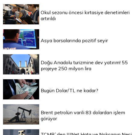
Okul sezonu öncesi kırtasiye denetimleri
artırıldı
Asya borsalarında pozitif seyir
Doğu Anadolu turizmine dev yatırım! 55
projeye 250 milyon lira
Bugün Dolar/TL ne kadar?
Brent petrolün varili 83 dolardan işlem
görüyor
TCMB`den |||Net Hata ve Noksanın Nesi