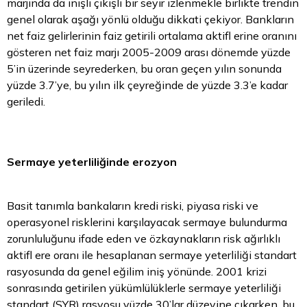
marjında da inişli çıkışlı bir seyir izlenmekle birlikte trendin
genel olarak aşağı yönlü olduğu dikkati çekiyor. Bankların
net faiz gelirlerinin faiz getirili ortalama aktifl erine oranını
gösteren net faiz marjı 2005-2009 arası dönemde yüzde
5’in üzerinde seyrederken, bu oran geçen yılın sonunda
yüzde 3.7’ye, bu yılın ilk çeyreğinde de yüzde 3.3’e kadar
geriledi.
Sermaye yeterliliğinde erozyon
Basit tanımla bankaların kredi riski, piyasa riski ve
operasyonel risklerini karşılayacak sermaye bulundurma
zorunluluğunu ifade eden ve özkaynakların risk ağırlıklı
aktifl ere oranı ile hesaplanan sermaye yeterliliği standart
rasyosunda da genel eğilim iniş yönünde. 2001 krizi
sonrasında getirilen yükümlülüklerle sermaye yeterliliği
standart (SYR) rasyosu yüzde 30’lar düzeyine çıkarken, bu