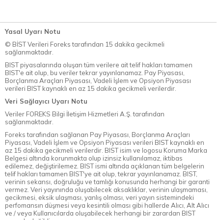
Yasal Uyarı Notu
© BİST Verileri Foreks tarafından 15 dakika gecikmeli
sağlanmaktadır.
BIST piyasalarında oluşan tüm verilere ait telif hakları tamamen
BIST'e ait olup, bu veriler tekrar yayınlanamaz. Pay Piyasası,
Borçlanma Araçları Piyasası, Vadeli İşlem ve Opsiyon Piyasası
verileri BIST kaynaklı en az 15 dakika gecikmeli verilerdir.
Veri Sağlayıcı Uyarı Notu
Veriler FOREKS Bilgi İletişim Hizmetleri A.Ş. tarafından
sağlanmaktadır.
Foreks tarafından sağlanan Pay Piyasası, Borçlanma Araçları
Piyasası, Vadeli İşlem ve Opsiyon Piyasası verileri BIST kaynaklı en
az 15 dakika gecikmeli verilerdir. BIST isim ve logosu Koruma Marka
Belgesi altında korunmakta olup izinsiz kullanılamaz, iktibas
edilemez, değiştirilemez. BIST ismi altında açıklanan tüm belgelerin
telif hakları tamamen BIST'ye ait olup, tekrar yayınlanamaz. BIST,
verinin sekansı, doğruluğu ve tamlığı konusunda herhangi bir garanti
vermez. Veri yayınında oluşabilecek aksaklıklar, verinin ulaşmaması,
gecikmesi, eksik ulaşması, yanlış olması, veri yayın sistemindeki
perfomansın düşmesi veya kesintili olması gibi hallerde Alıcı, Alt Alıcı
ve / veya Kullanıcılarda oluşabilecek herhangi bir zarardan BIST