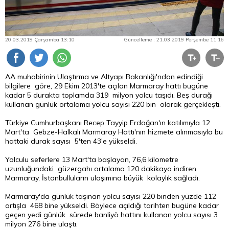
20.03.2019 Çarşamba 13:10
Güncelleme : 21.03.2019 Perşembe 11:16
AA muhabirinin Ulaştırma ve Altyapı Bakanlığı'ndan edindiği
bilgilere göre, 29 Ekim 2013'te açılan Marmaray hattı bugüne
kadar 5 durakta toplamda 319 milyon yolcu taşıdı. Beş durağı
kullanan günlük ortalama yolcu sayısı 220 bin olarak gerçekleşti.
Türkiye Cumhurbaşkanı Recep Tayyip Erdoğan'ın katılımıyla 12
Mart'ta Gebze-Halkalı Marmaray Hattı'nın hizmete alınmasıyla bu
hattaki durak sayısı 5'ten 43'e yükseldi.
Yolculu seferlere 13 Mart'ta başlayan, 76,6 kilometre
uzunluğundaki güzergahı ortalama 120 dakikaya indiren
Marmaray, İstanbulluların ulaşımına büyük kolaylık sağladı.
Marmaray'da günlük taşınan yolcu sayısı 220 binden yüzde 112
artışla 468 bine yükseldi. Böylece açıldığı tarihten bugüne kadar
geçen yedi günlük sürede banliyö hattını kullanan yolcu sayısı 3
milyon 276 bine ulaştı.