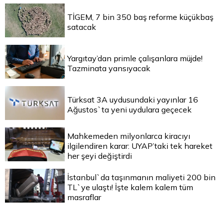
TİGEM, 7 bin 350 baş reforme küçükbaş
satacak
Yargıtay’dan primle çalışanlara müjde!
Tazminata yansıyacak
Türksat 3A uydusundaki yayınlar 16
Ağustos`ta yeni uydulara geçecek
Mahkemeden milyonlarca kiracıyı
ilgilendiren karar: UYAP’taki tek hareket
her şeyi değiştirdi
İstanbul`da taşınmanın maliyeti 200 bin
TL`ye ulaştı! İşte kalem kalem tüm
masraflar