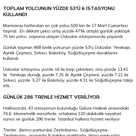
TOPLAM YOLCUNUN YÜZDE 53'Ü 6 İSTASYONU
KULLANDI
Marmaray hattından en çok yolcu 500 bin ile 17 Mart Cumartesi
taşındı. En dikkati çekici artış yüzde 47'lik artışla günlük yaklaşık
75 bin yolcu sayısına ulaşan Üsküdar istasyonunda yaşandı.
Günlük taşınan 468 binlik yolcunun yüzde 53'ü Üsküdar, Yenikapı,
Ayrılık Çeşmesi, Sirkeci, Bakırköy, Söğütlüçeşme duraklarını
kullandı.
Üsküdar istasyonu yüzde 16 ile başı çekerken, onu yüzde 13,41
ile Yenikapı durağı, yüzde 7,25 ile Ayrılık Çeşmesi, yüzde 7,21 ile
Sirkeci, yüzde 5,27 ile Bakırköy, yüzde 4,31 ile Söğütlüçeşme takip
etti.
GÜNLÜK 286 TRENLE HİZMET VERİLİYOR
Halihazırda, 43 istasyonun bulunduğu Gebze-Halkalı arasındaki
76,6 kilometrelik mesafede, ortalama 120 dakikalık seyahat
süresi ve günlük 286 trenle İstanbul halkına hizmet veriliyor.
Trenler, (birinci parkurda) Zeytinburnu- Söğütlüçeşme-
Zeytinburnu arasında 8 dakika aralıklarla, (ikinci parkurda)