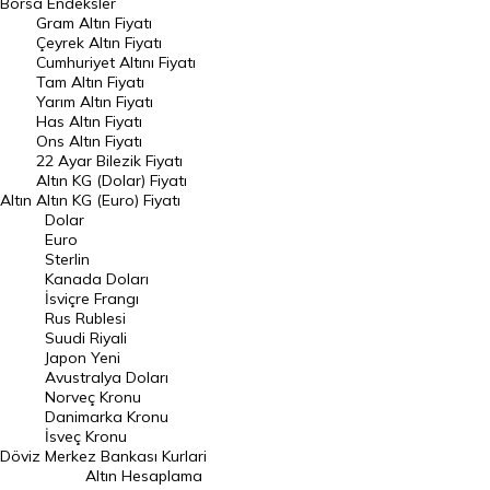
Borsa
Endeksler
Gram Altın Fiyatı
Raporlar
Çeyrek Altın Fiyatı
Endeksler
Cumhuriyet Altını Fiyatı
Tam Altın Fiyatı
Yarım Altın Fiyatı
DÖVİZ
Has Altın Fiyatı
Ons Altın Fiyatı
Döviz Kuru
22 Ayar Bilezik Fiyatı
Dolar Kuru
Altın KG (Dolar) Fiyatı
Altın
Altın KG (Euro) Fiyatı
Euro Kuru
Dolar
Euro
Pound Kuru
Sterlin
Kanada Doları
Frank Kuru
İsviçre Frangı
Riyal Kuru
Rus Rublesi
Suudi Riyali
Avustralya Doları
Japon Yeni
Avustralya Doları
Danimarka Kronu Kuru
Norveç Kronu
Danimarka Kronu
Kanada Doları Kuru
İsveç Kronu
Döviz
Merkez Bankası Kurlari
Norveç Kronu Kuru
Altın Hesaplama