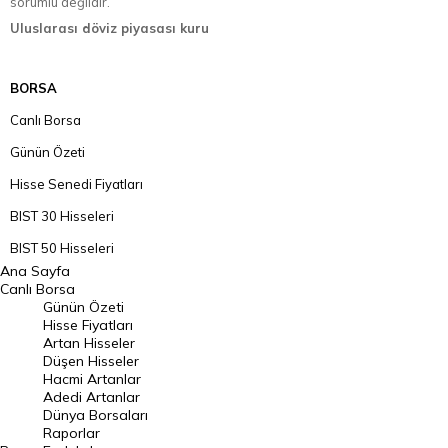
sorumlu değildir.
Uluslarası döviz piyasası kuru
BORSA
Canlı Borsa
Günün Özeti
Hisse Senedi Fiyatları
BIST 30 Hisseleri
BIST 50 Hisseleri
Ana Sayfa
BIST 100 Hisseleri
Canlı Borsa
Günün Özeti
En Çok Artan Hisseler
Hisse Fiyatları
Artan Hisseler
En Çok Düşen Hisseler
Düşen Hisseler
Hacmi Artanlar
Hacmi Artanlar
Adedi Artanlar
Geçmiş Kapanışlar
Dünya Borsaları
Raporlar
Dünya Borsaları