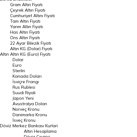
Gram Altın Fiyatı
Raporlar
Çeyrek Altın Fiyatı
Endeksler
Cumhuriyet Altını Fiyatı
Tam Altın Fiyatı
Yarım Altın Fiyatı
DÖVİZ
Has Altın Fiyatı
Ons Altın Fiyatı
Döviz Kuru
22 Ayar Bilezik Fiyatı
Dolar Kuru
Altın KG (Dolar) Fiyatı
Altın
Altın KG (Euro) Fiyatı
Euro Kuru
Dolar
Euro
Pound Kuru
Sterlin
Kanada Doları
Frank Kuru
İsviçre Frangı
Riyal Kuru
Rus Rublesi
Suudi Riyali
Avustralya Doları
Japon Yeni
Avustralya Doları
Danimarka Kronu Kuru
Norveç Kronu
Danimarka Kronu
Kanada Doları Kuru
İsveç Kronu
Döviz
Merkez Bankası Kurlari
Norveç Kronu Kuru
Altın Hesaplama
İsveç Kronu Kuru
Döviz Çevirici