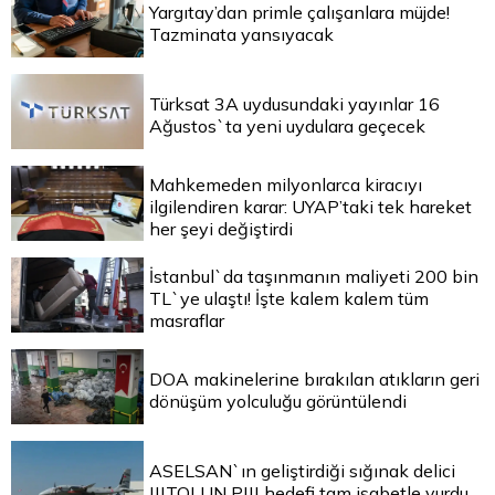
Yargıtay’dan primle çalışanlara müjde!
Tazminata yansıyacak
Türksat 3A uydusundaki yayınlar 16
Ağustos`ta yeni uydulara geçecek
Mahkemeden milyonlarca kiracıyı
ilgilendiren karar: UYAP’taki tek hareket
her şeyi değiştirdi
İstanbul`da taşınmanın maliyeti 200 bin
TL`ye ulaştı! İşte kalem kalem tüm
masraflar
DOA makinelerine bırakılan atıkların geri
dönüşüm yolculuğu görüntülendi
ASELSAN`ın geliştirdiği sığınak delici
|||TOLUN P||| hedefi tam isabetle vurdu