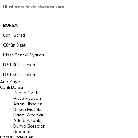
Uluslarası döviz piyasası kuru
BORSA
Canlı Borsa
Günün Özeti
Hisse Senedi Fiyatları
BIST 30 Hisseleri
BIST 50 Hisseleri
Ana Sayfa
BIST 100 Hisseleri
Canlı Borsa
Günün Özeti
En Çok Artan Hisseler
Hisse Fiyatları
Artan Hisseler
En Çok Düşen Hisseler
Düşen Hisseler
Hacmi Artanlar
Hacmi Artanlar
Adedi Artanlar
Geçmiş Kapanışlar
Dünya Borsaları
Raporlar
Dünya Borsaları
Borsa
Endeksler