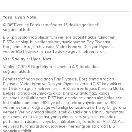
Yasal Uyarı Notu
© BİST Verileri Foreks tarafından 15 dakika gecikmeli
sağlanmaktadır.
BIST piyasalarında oluşan tüm verilere ait telif hakları tamamen
BIST'e ait olup, bu veriler tekrar yayınlanamaz. Pay Piyasası,
Borçlanma Araçları Piyasası, Vadeli İşlem ve Opsiyon Piyasası
verileri BIST kaynaklı en az 15 dakika gecikmeli verilerdir.
Veri Sağlayıcı Uyarı Notu
Veriler FOREKS Bilgi İletişim Hizmetleri A.Ş. tarafından
sağlanmaktadır.
Foreks tarafından sağlanan Pay Piyasası, Borçlanma Araçları
Piyasası, Vadeli İşlem ve Opsiyon Piyasası verileri BIST kaynaklı en
az 15 dakika gecikmeli verilerdir. BIST isim ve logosu Koruma Marka
Belgesi altında korunmakta olup izinsiz kullanılamaz, iktibas
edilemez, değiştirilemez. BIST ismi altında açıklanan tüm belgelerin
telif hakları tamamen BIST'ye ait olup, tekrar yayınlanamaz. BIST,
verinin sekansı, doğruluğu ve tamlığı konusunda herhangi bir garanti
vermez. Veri yayınında oluşabilecek aksaklıklar, verinin ulaşmaması,
gecikmesi, eksik ulaşması, yanlış olması, veri yayın sistemindeki
perfomansın düşmesi veya kesintili olması gibi hallerde Alıcı, Alt Alıcı
ve / veya Kullanıcılarda oluşabilecek herhangi bir zarardan BIST
sorumlu değildir.