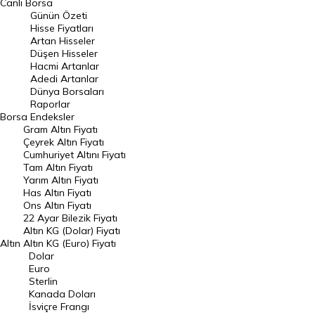
Canlı Borsa
Günün Özeti
En Çok Artan Hisseler
Hisse Fiyatları
Artan Hisseler
En Çok Düşen Hisseler
Düşen Hisseler
Hacmi Artanlar
Hacmi Artanlar
Adedi Artanlar
Geçmiş Kapanışlar
Dünya Borsaları
Raporlar
Dünya Borsaları
Borsa
Endeksler
Gram Altın Fiyatı
Raporlar
Çeyrek Altın Fiyatı
Endeksler
Cumhuriyet Altını Fiyatı
Tam Altın Fiyatı
Yarım Altın Fiyatı
DÖVİZ
Has Altın Fiyatı
Ons Altın Fiyatı
Döviz Kuru
22 Ayar Bilezik Fiyatı
Dolar Kuru
Altın KG (Dolar) Fiyatı
Altın
Altın KG (Euro) Fiyatı
Euro Kuru
Dolar
Euro
Pound Kuru
Sterlin
Kanada Doları
Frank Kuru
İsviçre Frangı