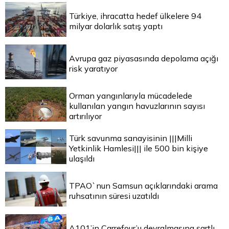
Türkiye, ihracatta hedef ülkelere 94
milyar dolarlık satış yaptı
Avrupa gaz piyasasında depolama açığı
risk yaratıyor
Orman yangınlarıyla mücadelede
kullanılan yangın havuzlarının sayısı
artırılıyor
Türk savunma sanayisinin |||Milli
Yetkinlik Hamlesi||| ile 500 bin kişiye
ulaşıldı
TPAO`nun Samsun açıklarındaki arama
ruhsatının süresi uzatıldı
A101’in Carrefour’u devralmasına şartlı