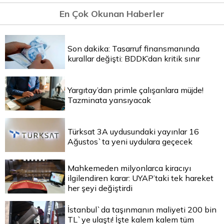
En Çok Okunan Haberler
Son dakika: Tasarruf finansmanında
kurallar değişti: BDDK’dan kritik sınır
Yargıtay’dan primle çalışanlara müjde!
Tazminata yansıyacak
Türksat 3A uydusundaki yayınlar 16
Ağustos`ta yeni uydulara geçecek
Mahkemeden milyonlarca kiracıyı
ilgilendiren karar: UYAP’taki tek hareket
her şeyi değiştirdi
İstanbul`da taşınmanın maliyeti 200 bin
TL`ye ulaştı! İşte kalem kalem tüm