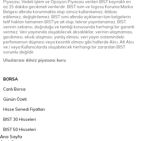
Piyasası, Vadeli İşlem ve Opsiyon Piyasası verileri BIST kaynaklı en
az 15 dakika gecikmeli verilerdir. BIST isim ve logosu Koruma Marka
Belgesi altında korunmakta olup izinsiz kullanılamaz, iktibas
edilemez, değiştirilemez. BIST ismi altında açıklanan tüm belgelerin
telif hakları tamamen BIST'ye ait olup, tekrar yayınlanamaz. BIST,
verinin sekansı, doğruluğu ve tamlığı konusunda herhangi bir garanti
vermez. Veri yayınında oluşabilecek aksaklıklar, verinin ulaşmaması,
gecikmesi, eksik ulaşması, yanlış olması, veri yayın sistemindeki
perfomansın düşmesi veya kesintili olması gibi hallerde Alıcı, Alt Alıcı
ve / veya Kullanıcılarda oluşabilecek herhangi bir zarardan BIST
sorumlu değildir.
Uluslarası döviz piyasası kuru
BORSA
Canlı Borsa
Günün Özeti
Hisse Senedi Fiyatları
BIST 30 Hisseleri
BIST 50 Hisseleri
Ana Sayfa
BIST 100 Hisseleri