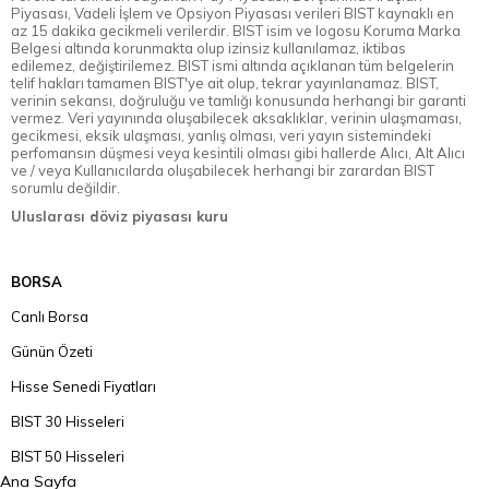
Piyasası, Vadeli İşlem ve Opsiyon Piyasası verileri BIST kaynaklı en
az 15 dakika gecikmeli verilerdir. BIST isim ve logosu Koruma Marka
Belgesi altında korunmakta olup izinsiz kullanılamaz, iktibas
edilemez, değiştirilemez. BIST ismi altında açıklanan tüm belgelerin
telif hakları tamamen BIST'ye ait olup, tekrar yayınlanamaz. BIST,
verinin sekansı, doğruluğu ve tamlığı konusunda herhangi bir garanti
vermez. Veri yayınında oluşabilecek aksaklıklar, verinin ulaşmaması,
gecikmesi, eksik ulaşması, yanlış olması, veri yayın sistemindeki
perfomansın düşmesi veya kesintili olması gibi hallerde Alıcı, Alt Alıcı
ve / veya Kullanıcılarda oluşabilecek herhangi bir zarardan BIST
sorumlu değildir.
Uluslarası döviz piyasası kuru
BORSA
Canlı Borsa
Günün Özeti
Hisse Senedi Fiyatları
BIST 30 Hisseleri
BIST 50 Hisseleri
Ana Sayfa