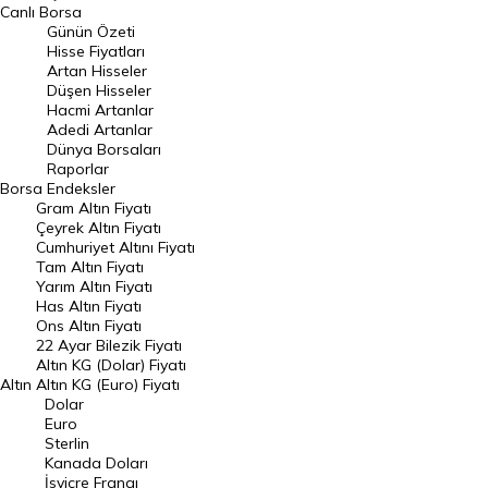
BIST 100 Hisseleri
Canlı Borsa
Günün Özeti
En Çok Artan Hisseler
Hisse Fiyatları
Artan Hisseler
En Çok Düşen Hisseler
Düşen Hisseler
Hacmi Artanlar
Hacmi Artanlar
Adedi Artanlar
Geçmiş Kapanışlar
Dünya Borsaları
Raporlar
Dünya Borsaları
Borsa
Endeksler
Gram Altın Fiyatı
Raporlar
Çeyrek Altın Fiyatı
Endeksler
Cumhuriyet Altını Fiyatı
Tam Altın Fiyatı
Yarım Altın Fiyatı
DÖVİZ
Has Altın Fiyatı
Ons Altın Fiyatı
Döviz Kuru
22 Ayar Bilezik Fiyatı
Dolar Kuru
Altın KG (Dolar) Fiyatı
Altın
Altın KG (Euro) Fiyatı
Euro Kuru
Dolar
Euro
Pound Kuru
Sterlin
Kanada Doları
Frank Kuru
İsviçre Frangı