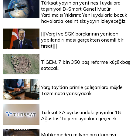
Türksat yayınları yeni nesil uydulara
taşınıyor! D-Smart Genel Müdür
Yardımcısı Yıldırım: Yeni uydularla bozuk
havalarda kesintisiz yayın izleyeceğiz
|||Vergi ve SGK borçlarının yeniden
yapılandırılması gerçekten önemli bir
fırsat|||
TİGEM, 7 bin 350 baş reforme küçükbaş
satacak
Yargıtay’dan primle çalışanlara müjde!
Tazminata yansıyacak
Türksat 3A uydusundaki yayınlar 16
Ağustos`ta yeni uydulara geçecek
Mahkemeden milyonlarca kiracıyı