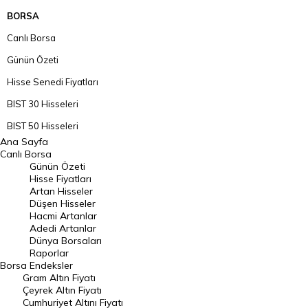
BORSA
Canlı Borsa
Günün Özeti
Hisse Senedi Fiyatları
BIST 30 Hisseleri
BIST 50 Hisseleri
Ana Sayfa
BIST 100 Hisseleri
Canlı Borsa
Günün Özeti
En Çok Artan Hisseler
Hisse Fiyatları
Artan Hisseler
En Çok Düşen Hisseler
Düşen Hisseler
Hacmi Artanlar
Hacmi Artanlar
Adedi Artanlar
Geçmiş Kapanışlar
Dünya Borsaları
Raporlar
Dünya Borsaları
Borsa
Endeksler
Gram Altın Fiyatı
Raporlar
Çeyrek Altın Fiyatı
Endeksler
Cumhuriyet Altını Fiyatı