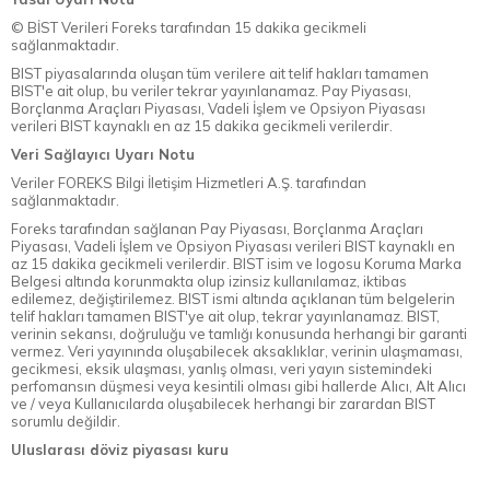
© BİST Verileri Foreks tarafından 15 dakika gecikmeli
sağlanmaktadır.
BIST piyasalarında oluşan tüm verilere ait telif hakları tamamen
BIST'e ait olup, bu veriler tekrar yayınlanamaz. Pay Piyasası,
Borçlanma Araçları Piyasası, Vadeli İşlem ve Opsiyon Piyasası
verileri BIST kaynaklı en az 15 dakika gecikmeli verilerdir.
Veri Sağlayıcı Uyarı Notu
Veriler FOREKS Bilgi İletişim Hizmetleri A.Ş. tarafından
sağlanmaktadır.
Foreks tarafından sağlanan Pay Piyasası, Borçlanma Araçları
Piyasası, Vadeli İşlem ve Opsiyon Piyasası verileri BIST kaynaklı en
az 15 dakika gecikmeli verilerdir. BIST isim ve logosu Koruma Marka
Belgesi altında korunmakta olup izinsiz kullanılamaz, iktibas
edilemez, değiştirilemez. BIST ismi altında açıklanan tüm belgelerin
telif hakları tamamen BIST'ye ait olup, tekrar yayınlanamaz. BIST,
verinin sekansı, doğruluğu ve tamlığı konusunda herhangi bir garanti
vermez. Veri yayınında oluşabilecek aksaklıklar, verinin ulaşmaması,
gecikmesi, eksik ulaşması, yanlış olması, veri yayın sistemindeki
perfomansın düşmesi veya kesintili olması gibi hallerde Alıcı, Alt Alıcı
ve / veya Kullanıcılarda oluşabilecek herhangi bir zarardan BIST
sorumlu değildir.
Uluslarası döviz piyasası kuru