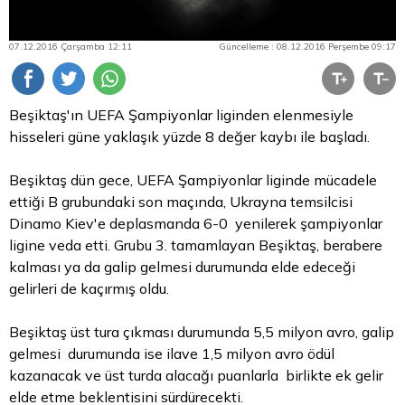
07.12.2016 Çarşamba 12:11
Güncelleme : 08.12.2016 Perşembe 09:17
Beşiktaş'ın UEFA Şampiyonlar liginden elenmesiyle
hisseleri güne yaklaşık yüzde 8 değer kaybı ile başladı.
Beşiktaş dün gece, UEFA Şampiyonlar liginde mücadele
ettiği B grubundaki son maçında, Ukrayna temsilcisi
Dinamo Kiev'e deplasmanda 6-0 yenilerek şampiyonlar
ligine veda etti. Grubu 3. tamamlayan Beşiktaş, berabere
kalması ya da galip gelmesi durumunda elde edeceği
gelirleri de kaçırmış oldu.
Beşiktaş üst tura çıkması durumunda 5,5 milyon avro, galip
gelmesi durumunda ise ilave 1,5 milyon avro ödül
kazanacak ve üst turda alacağı puanlarla birlikte ek gelir
elde etme beklentisini sürdürecekti.