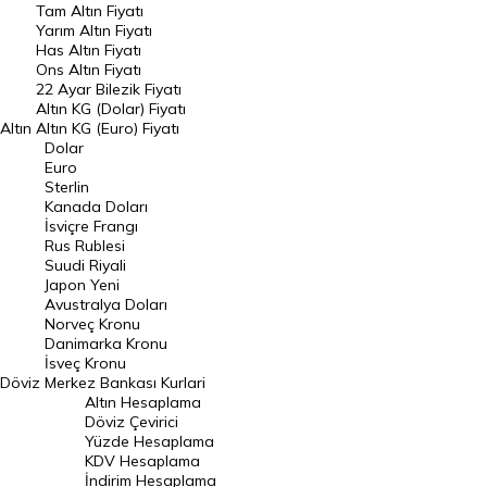
Tam Altın Fiyatı
Yarım Altın Fiyatı
DÖVİZ
Has Altın Fiyatı
Ons Altın Fiyatı
Döviz Kuru
22 Ayar Bilezik Fiyatı
Dolar Kuru
Altın KG (Dolar) Fiyatı
Altın
Altın KG (Euro) Fiyatı
Euro Kuru
Dolar
Euro
Pound Kuru
Sterlin
Kanada Doları
Frank Kuru
İsviçre Frangı
Riyal Kuru
Rus Rublesi
Suudi Riyali
Avustralya Doları
Japon Yeni
Avustralya Doları
Danimarka Kronu Kuru
Norveç Kronu
Danimarka Kronu
Kanada Doları Kuru
İsveç Kronu
Döviz
Merkez Bankası Kurlari
Norveç Kronu Kuru
Altın Hesaplama
İsveç Kronu Kuru
Döviz Çevirici
Yüzde Hesaplama
Japon Yeni Kuru
KDV Hesaplama
İndirim Hesaplama