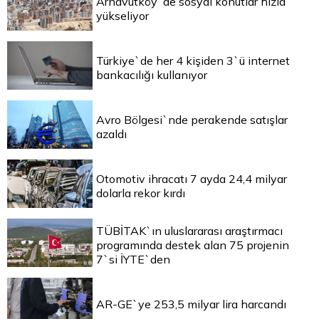
Arnavutköy`de sosyal konutlar hızla
yükseliyor
Türkiye`de her 4 kişiden 3`ü internet
bankacılığı kullanıyor
Avro Bölgesi`nde perakende satışlar
azaldı
Otomotiv ihracatı 7 ayda 24,4 milyar
dolarla rekor kırdı
TÜBİTAK`ın uluslararası araştırmacı
programında destek alan 75 projenin
7`si İYTE`den
AR-GE`ye 253,5 milyar lira harcandı