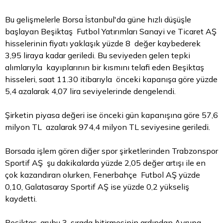
Bu gelişmelerle
Borsa
İstanbul'da güne hızlı düşüşle
başlayan Beşiktaş Futbol Yatırımları Sanayi ve Ticaret AŞ
hisselerinin fiyatı yaklaşık yüzde 8 değer kaybederek
3,95 liraya kadar geriledi. Bu seviyeden gelen tepki
alımlarıyla kayıplarının bir kısmını telafi eden Beşiktaş
hisseleri, saat 11.30 itibarıyla önceki kapanışa göre yüzde
5,4 azalarak 4,07
lira
seviyelerinde dengelendi.
Şirketin piyasa değeri ise önceki gün kapanışına göre 57,6
milyon TL azalarak 974,4 milyon
TL
seviyesine geriledi.
Borsada işlem gören diğer spor şirketlerinden Trabzonspor
Sportif AŞ şu dakikalarda yüzde 2,05 değer artışı ile en
çok kazandıran olurken, Fenerbahçe Futbol AŞ yüzde
0,10, Galatasaray Sportif AŞ ise yüzde 0,2 yükseliş
kaydetti.
Beşiktaş, grubu 3. sırada bitirmesinin ardından Avrupa