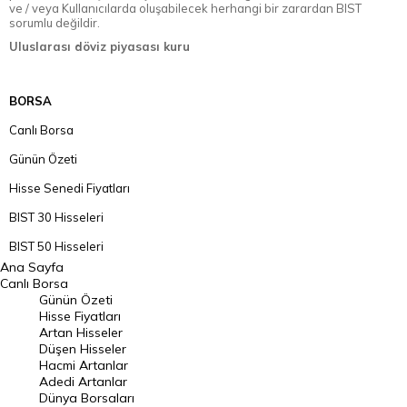
ve / veya Kullanıcılarda oluşabilecek herhangi bir zarardan BIST
sorumlu değildir.
Uluslarası döviz piyasası kuru
BORSA
Canlı Borsa
Günün Özeti
Hisse Senedi Fiyatları
BIST 30 Hisseleri
BIST 50 Hisseleri
Ana Sayfa
BIST 100 Hisseleri
Canlı Borsa
Günün Özeti
En Çok Artan Hisseler
Hisse Fiyatları
Artan Hisseler
En Çok Düşen Hisseler
Düşen Hisseler
Hacmi Artanlar
Hacmi Artanlar
Adedi Artanlar
Geçmiş Kapanışlar
Dünya Borsaları