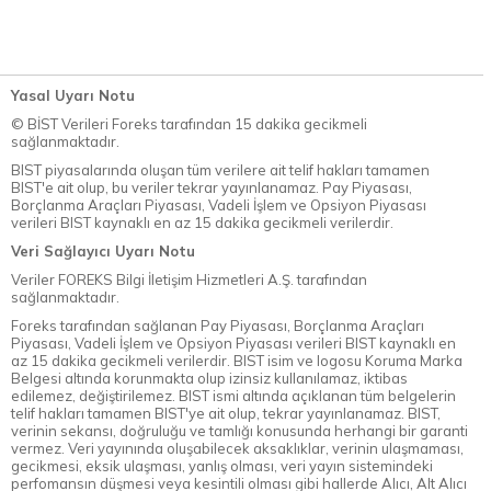
Yasal Uyarı Notu
© BİST Verileri Foreks tarafından 15 dakika gecikmeli
sağlanmaktadır.
BIST piyasalarında oluşan tüm verilere ait telif hakları tamamen
BIST'e ait olup, bu veriler tekrar yayınlanamaz. Pay Piyasası,
Borçlanma Araçları Piyasası, Vadeli İşlem ve Opsiyon Piyasası
verileri BIST kaynaklı en az 15 dakika gecikmeli verilerdir.
Veri Sağlayıcı Uyarı Notu
Veriler FOREKS Bilgi İletişim Hizmetleri A.Ş. tarafından
sağlanmaktadır.
Foreks tarafından sağlanan Pay Piyasası, Borçlanma Araçları
Piyasası, Vadeli İşlem ve Opsiyon Piyasası verileri BIST kaynaklı en
az 15 dakika gecikmeli verilerdir. BIST isim ve logosu Koruma Marka
Belgesi altında korunmakta olup izinsiz kullanılamaz, iktibas
edilemez, değiştirilemez. BIST ismi altında açıklanan tüm belgelerin
telif hakları tamamen BIST'ye ait olup, tekrar yayınlanamaz. BIST,
verinin sekansı, doğruluğu ve tamlığı konusunda herhangi bir garanti
vermez. Veri yayınında oluşabilecek aksaklıklar, verinin ulaşmaması,
gecikmesi, eksik ulaşması, yanlış olması, veri yayın sistemindeki
perfomansın düşmesi veya kesintili olması gibi hallerde Alıcı, Alt Alıcı