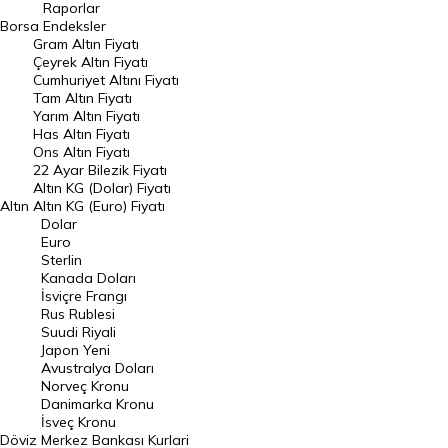
Raporlar
Dünya Borsaları
Borsa
Endeksler
Gram Altın Fiyatı
Raporlar
Çeyrek Altın Fiyatı
Endeksler
Cumhuriyet Altını Fiyatı
Tam Altın Fiyatı
Yarım Altın Fiyatı
DÖVİZ
Has Altın Fiyatı
Ons Altın Fiyatı
Döviz Kuru
22 Ayar Bilezik Fiyatı
Dolar Kuru
Altın KG (Dolar) Fiyatı
Altın
Altın KG (Euro) Fiyatı
Euro Kuru
Dolar
Euro
Pound Kuru
Sterlin
Kanada Doları
Frank Kuru
İsviçre Frangı
Riyal Kuru
Rus Rublesi
Suudi Riyali
Avustralya Doları
Japon Yeni
Avustralya Doları
Danimarka Kronu Kuru
Norveç Kronu
Danimarka Kronu
Kanada Doları Kuru
İsveç Kronu
Döviz
Merkez Bankası Kurlari
Norveç Kronu Kuru