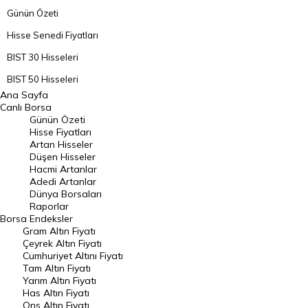
Günün Özeti
Hisse Senedi Fiyatları
BIST 30 Hisseleri
BIST 50 Hisseleri
Ana Sayfa
BIST 100 Hisseleri
Canlı Borsa
Günün Özeti
En Çok Artan Hisseler
Hisse Fiyatları
Artan Hisseler
En Çok Düşen Hisseler
Düşen Hisseler
Hacmi Artanlar
Hacmi Artanlar
Adedi Artanlar
Geçmiş Kapanışlar
Dünya Borsaları
Raporlar
Dünya Borsaları
Borsa
Endeksler
Gram Altın Fiyatı
Raporlar
Çeyrek Altın Fiyatı
Endeksler
Cumhuriyet Altını Fiyatı
Tam Altın Fiyatı
Yarım Altın Fiyatı
DÖVİZ
Has Altın Fiyatı
Ons Altın Fiyatı
Döviz Kuru