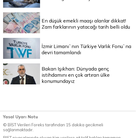
En düşük emekli maaşı alanlar dikkat!
Zam farklarının yatacağı tarih belli oldu
İzmir Limanı`nın Türkiye Varlık Fonu`na
devri tamamlandı
Bakan Işıkhan: Dünyada genç
istihdamını en çok artıran ülke
konumundayız
Yasal Uyarı Notu
© BİST Verileri Foreks tarafından 15 dakika gecikmeli
sağlanmaktadır.
BIST piyasalarında oluşan tüm verilere ait telif hakları tamamen