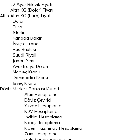
22 Ayar Bilezik Fiyatı
Dolar Kuru
Altın KG (Dolar) Fiyatı
Altın
Altın KG (Euro) Fiyatı
Euro Kuru
Dolar
Euro
Pound Kuru
Sterlin
Kanada Doları
Frank Kuru
İsviçre Frangı
Riyal Kuru
Rus Rublesi
Suudi Riyali
Avustralya Doları
Japon Yeni
Avustralya Doları
Danimarka Kronu Kuru
Norveç Kronu
Danimarka Kronu
Kanada Doları Kuru
İsveç Kronu
Döviz
Merkez Bankası Kurlari
Norveç Kronu Kuru
Altın Hesaplama
İsveç Kronu Kuru
Döviz Çevirici
Yüzde Hesaplama
Japon Yeni Kuru
KDV Hesaplama
İndirim Hesaplama
Serbest Piyasa Döviz Kurları
Maaş Hesaplama
Kıdem Tazminatı Hesaplama
Merkez Bankası Döviz Kurları
Zam Hesaplama
Gelir Vergisi Hesaplama