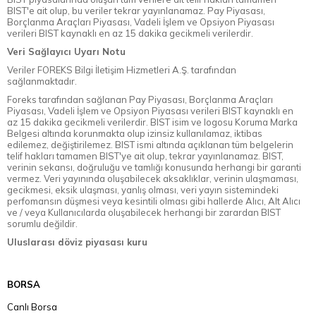
BIST'e ait olup, bu veriler tekrar yayınlanamaz. Pay Piyasası,
Borçlanma Araçları Piyasası, Vadeli İşlem ve Opsiyon Piyasası
verileri BIST kaynaklı en az 15 dakika gecikmeli verilerdir.
Veri Sağlayıcı Uyarı Notu
Veriler FOREKS Bilgi İletişim Hizmetleri A.Ş. tarafından
sağlanmaktadır.
Foreks tarafından sağlanan Pay Piyasası, Borçlanma Araçları
Piyasası, Vadeli İşlem ve Opsiyon Piyasası verileri BIST kaynaklı en
az 15 dakika gecikmeli verilerdir. BIST isim ve logosu Koruma Marka
Belgesi altında korunmakta olup izinsiz kullanılamaz, iktibas
edilemez, değiştirilemez. BIST ismi altında açıklanan tüm belgelerin
telif hakları tamamen BIST'ye ait olup, tekrar yayınlanamaz. BIST,
verinin sekansı, doğruluğu ve tamlığı konusunda herhangi bir garanti
vermez. Veri yayınında oluşabilecek aksaklıklar, verinin ulaşmaması,
gecikmesi, eksik ulaşması, yanlış olması, veri yayın sistemindeki
perfomansın düşmesi veya kesintili olması gibi hallerde Alıcı, Alt Alıcı
ve / veya Kullanıcılarda oluşabilecek herhangi bir zarardan BIST
sorumlu değildir.
Uluslarası döviz piyasası kuru
BORSA
Canlı Borsa