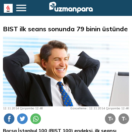
BIST ilk seans sonunda 79 binin üstünde
12.11.2014 Çarşamba 12:46
Güncelleme : 12.11.2014 Çarşamba 12:46
Borsa İstanbul
100 (BIST 100) endeksi, ilk seansı