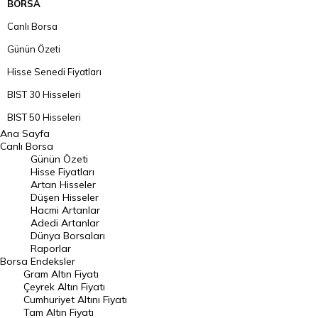
BORSA
Canlı Borsa
Günün Özeti
Hisse Senedi Fiyatları
BIST 30 Hisseleri
BIST 50 Hisseleri
Ana Sayfa
BIST 100 Hisseleri
Canlı Borsa
Günün Özeti
En Çok Artan Hisseler
Hisse Fiyatları
Artan Hisseler
En Çok Düşen Hisseler
Düşen Hisseler
Hacmi Artanlar
Hacmi Artanlar
Adedi Artanlar
Geçmiş Kapanışlar
Dünya Borsaları
Raporlar
Dünya Borsaları
Borsa
Endeksler
Gram Altın Fiyatı
Raporlar
Çeyrek Altın Fiyatı
Endeksler
Cumhuriyet Altını Fiyatı
Tam Altın Fiyatı