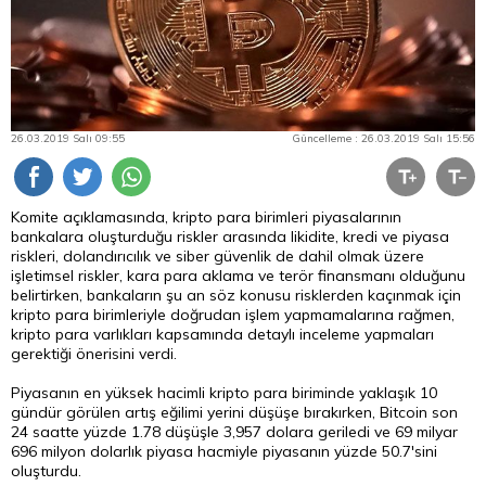
26.03.2019 Salı 09:55
Güncelleme : 26.03.2019 Salı 15:56
Komite açıklamasında, kripto
para
birimleri piyasalarının
bankalara oluşturduğu riskler arasında likidite, kredi ve piyasa
riskleri, dolandırıcılık ve siber güvenlik de dahil olmak üzere
işletimsel riskler, kara para aklama ve terör finansmanı olduğunu
belirtirken, bankaların şu an söz konusu risklerden kaçınmak için
kripto para birimleriyle doğrudan işlem yapmamalarına rağmen,
kripto para varlıkları kapsamında detaylı inceleme yapmaları
gerektiği önerisini verdi.
Piyasanın en yüksek hacimli kripto para biriminde yaklaşık 10
gündür görülen artış eğilimi yerini düşüşe bırakırken, Bitcoin son
24 saatte yüzde 1.78 düşüşle 3,957 dolara geriledi ve 69 milyar
696 milyon dolarlık piyasa hacmiyle piyasanın yüzde 50.7'sini
oluşturdu.