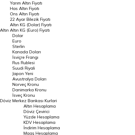
Yarım Altın Fiyatı
DÖVİZ
Has Altın Fiyatı
Ons Altın Fiyatı
Döviz Kuru
22 Ayar Bilezik Fiyatı
Dolar Kuru
Altın KG (Dolar) Fiyatı
Altın
Altın KG (Euro) Fiyatı
Euro Kuru
Dolar
Euro
Pound Kuru
Sterlin
Kanada Doları
Frank Kuru
İsviçre Frangı
Riyal Kuru
Rus Rublesi
Suudi Riyali
Avustralya Doları
Japon Yeni
Avustralya Doları
Danimarka Kronu Kuru
Norveç Kronu
Danimarka Kronu
Kanada Doları Kuru
İsveç Kronu
Döviz
Merkez Bankası Kurlari
Norveç Kronu Kuru
Altın Hesaplama
İsveç Kronu Kuru
Döviz Çevirici
Yüzde Hesaplama
Japon Yeni Kuru
KDV Hesaplama
İndirim Hesaplama
Serbest Piyasa Döviz Kurları
Maaş Hesaplama