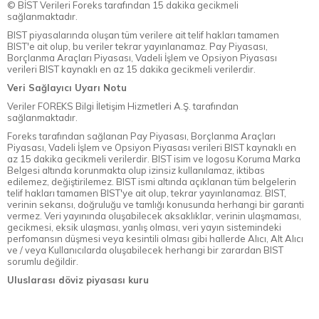
© BİST Verileri Foreks tarafından 15 dakika gecikmeli
sağlanmaktadır.
BIST piyasalarında oluşan tüm verilere ait telif hakları tamamen
BIST'e ait olup, bu veriler tekrar yayınlanamaz. Pay Piyasası,
Borçlanma Araçları Piyasası, Vadeli İşlem ve Opsiyon Piyasası
verileri BIST kaynaklı en az 15 dakika gecikmeli verilerdir.
Veri Sağlayıcı Uyarı Notu
Veriler FOREKS Bilgi İletişim Hizmetleri A.Ş. tarafından
sağlanmaktadır.
Foreks tarafından sağlanan Pay Piyasası, Borçlanma Araçları
Piyasası, Vadeli İşlem ve Opsiyon Piyasası verileri BIST kaynaklı en
az 15 dakika gecikmeli verilerdir. BIST isim ve logosu Koruma Marka
Belgesi altında korunmakta olup izinsiz kullanılamaz, iktibas
edilemez, değiştirilemez. BIST ismi altında açıklanan tüm belgelerin
telif hakları tamamen BIST'ye ait olup, tekrar yayınlanamaz. BIST,
verinin sekansı, doğruluğu ve tamlığı konusunda herhangi bir garanti
vermez. Veri yayınında oluşabilecek aksaklıklar, verinin ulaşmaması,
gecikmesi, eksik ulaşması, yanlış olması, veri yayın sistemindeki
perfomansın düşmesi veya kesintili olması gibi hallerde Alıcı, Alt Alıcı
ve / veya Kullanıcılarda oluşabilecek herhangi bir zarardan BIST
sorumlu değildir.
Uluslarası döviz piyasası kuru