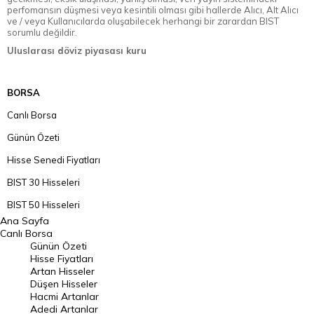
perfomansın düşmesi veya kesintili olması gibi hallerde Alıcı, Alt Alıcı
ve / veya Kullanıcılarda oluşabilecek herhangi bir zarardan BIST
sorumlu değildir.
Uluslarası döviz piyasası kuru
BORSA
Canlı Borsa
Günün Özeti
Hisse Senedi Fiyatları
BIST 30 Hisseleri
BIST 50 Hisseleri
Ana Sayfa
BIST 100 Hisseleri
Canlı Borsa
Günün Özeti
En Çok Artan Hisseler
Hisse Fiyatları
Artan Hisseler
En Çok Düşen Hisseler
Düşen Hisseler
Hacmi Artanlar
Hacmi Artanlar
Adedi Artanlar