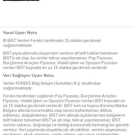
Yasal Uyarı Notu
© BİST Verileri Foreks tarafından 15 dakika gecikmeli
sağlanmaktadır.
BIST piyasalarında oluşan tüm verilere ait telif hakları tamamen
BIST'e ait olup, bu veriler tekrar yayınlanamaz. Pay Piyasası,
Borçlanma Araçları Piyasası, Vadeli İşlem ve Opsiyon Piyasası
verileri BIST kaynaklı en az 15 dakika gecikmeli verilerdir.
Veri Sağlayıcı Uyarı Notu
Veriler FOREKS Bilgi İletişim Hizmetleri A.Ş. tarafından
sağlanmaktadır.
Foreks tarafından sağlanan Pay Piyasası, Borçlanma Araçları
Piyasası, Vadeli İşlem ve Opsiyon Piyasası verileri BIST kaynaklı en
az 15 dakika gecikmeli verilerdir. BIST isim ve logosu Koruma Marka
Belgesi altında korunmakta olup izinsiz kullanılamaz, iktibas
edilemez, değiştirilemez. BIST ismi altında açıklanan tüm belgelerin
telif hakları tamamen BIST'ye ait olup, tekrar yayınlanamaz. BIST,
verinin sekansı, doğruluğu ve tamlığı konusunda herhangi bir garanti
vermez. Veri yayınında oluşabilecek aksaklıklar, verinin ulaşmaması,
gecikmesi, eksik ulaşması, yanlış olması, veri yayın sistemindeki