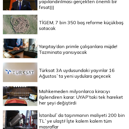
yapılandırılması gerçekten önemli bir
fırsat|||
TİGEM, 7 bin 350 baş reforme küçükbaş
satacak
Yargıtay’dan primle çalışanlara müjde!
Tazminata yansıyacak
Türksat 3A uydusundaki yayınlar 16
Ağustos`ta yeni uydulara geçecek
Mahkemeden milyonlarca kiracıyı
ilgilendiren karar: UYAP’taki tek hareket
her şeyi değiştirdi
İstanbul`da taşınmanın maliyeti 200 bin
TL`ye ulaştı! İşte kalem kalem tüm
masraflar