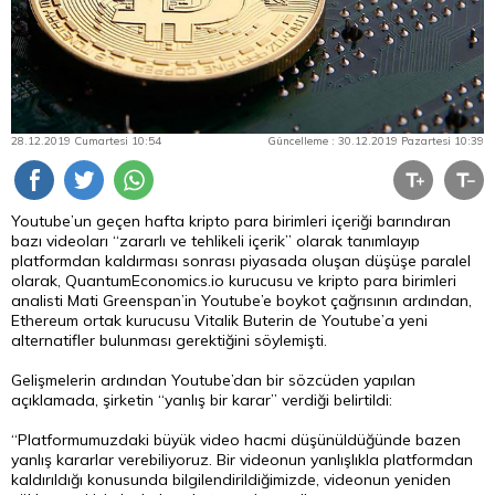
28.12.2019 Cumartesi 10:54
Güncelleme : 30.12.2019 Pazartesi 10:39
Youtube’un geçen hafta kripto para birimleri içeriği barındıran
bazı videoları “zararlı ve tehlikeli içerik” olarak tanımlayıp
platformdan kaldırması sonrası piyasada oluşan düşüşe paralel
olarak, QuantumEconomics.io kurucusu ve kripto para birimleri
analisti Mati Greenspan’in Youtube’e boykot çağrısının ardından,
Ethereum ortak kurucusu Vitalik Buterin de Youtube’a yeni
alternatifler bulunması gerektiğini söylemişti.
Gelişmelerin ardından Youtube’dan bir sözcüden yapılan
açıklamada, şirketin “yanlış bir karar” verdiği belirtildi:
“Platformumuzdaki büyük video hacmi düşünüldüğünde bazen
yanlış kararlar verebiliyoruz. Bir videonun yanlışlıkla platformdan
kaldırıldığı konusunda bilgilendirildiğimizde, videonun yeniden