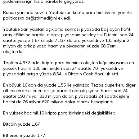
yüklenmesi için hızla harekete geçiyoruz.”
Bunun yanında sözcü, Youtube’un kripto para birimlerine yönelik
politikasını değiştirmediğini ekledi.
Youtube’dan yapılan açıklama sonrası piyasada başlayan hafif
artış eğilimine paralel olarak piyasanın belirleyicisi Bitcoin, son 24
saatte yüzde 1.67 artışla 7,337 dolara yükseldi ve 133 milyar 2
milyon dolarlık piyasa hacmiyle piyasanın yüzde 68.6’sını
oluşturdu.
Toplam 4,972 adet kripto para biriminin oluşturduğu piyasanın en
yüksek hacimli 100 biriminden son 24 saatte 70’i yükseldi ve
piyasadaki artışa yüzde 8.54 ile Bitcoin Cash öncülük etti.
En büyük 10’dan da yüzde 1.55 ile yalnızca Tezos düşerken, diğer
altcoinlerde izlenen artışa paralel olarak piyasa hacmi son 24
saatte 193 milyar 830 milyon dolar, piyasadaki 24 saatlik işlem
hacmi de 76 milyar 620 milyon dolar olarak hesaplandı.
En yüksek hacimli 10 kripto para birimindeki değişiklikler;
Bitcoin yüzde 1.67
Ethereum yüzde 1.77