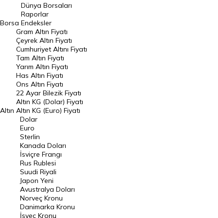
Geçmiş Kapanışlar
Dünya Borsaları
Raporlar
Dünya Borsaları
Borsa
Endeksler
Gram Altın Fiyatı
Raporlar
Çeyrek Altın Fiyatı
Endeksler
Cumhuriyet Altını Fiyatı
Tam Altın Fiyatı
Yarım Altın Fiyatı
DÖVİZ
Has Altın Fiyatı
Ons Altın Fiyatı
Döviz Kuru
22 Ayar Bilezik Fiyatı
Dolar Kuru
Altın KG (Dolar) Fiyatı
Altın
Altın KG (Euro) Fiyatı
Euro Kuru
Dolar
Euro
Pound Kuru
Sterlin
Kanada Doları
Frank Kuru
İsviçre Frangı
Riyal Kuru
Rus Rublesi
Suudi Riyali
Avustralya Doları
Japon Yeni
Avustralya Doları
Danimarka Kronu Kuru
Norveç Kronu
Danimarka Kronu
Kanada Doları Kuru
İsveç Kronu