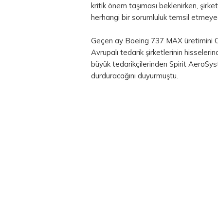
kritik önem taşıması beklenirken, şirk
herhangi bir sorumluluk temsil etmeye
Geçen ay Boeing 737 MAX üretimini Oc
Avrupalı tedarik şirketlerinin hisseler
büyük tedarikçilerinden Spirit AeroSy
durduracağını duyurmuştu.