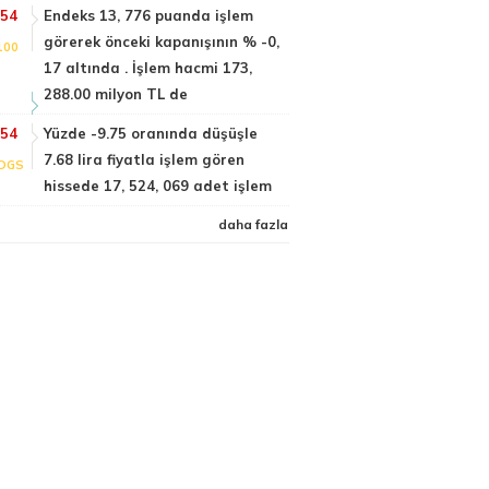
:54
Endeks 13, 776 puanda işlem
görerek önceki kapanışının % -0,
100
17 altında . İşlem hacmi 173,
288.00 milyon TL de
:54
Yüzde -9.75 oranında düşüşle
7.68 lira fiyatla işlem gören
DGS
hissede 17, 524, 069 adet işlem
daha fazla