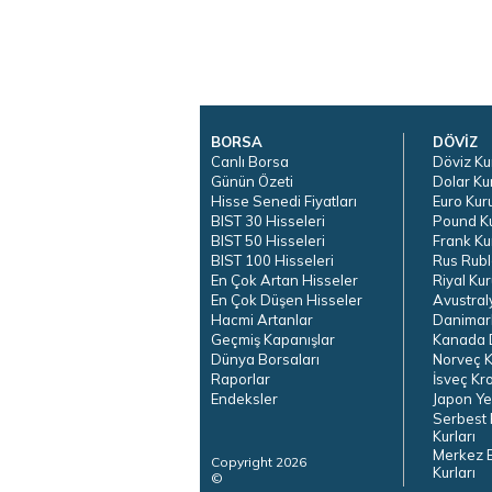
BORSA
DÖVİZ
Canlı Borsa
Döviz Ku
Günün Özeti
Dolar Ku
Hisse Senedi Fiyatları
Euro Kur
BIST 30 Hisseleri
Pound K
BIST 50 Hisseleri
Frank Ku
BIST 100 Hisseleri
Rus Rubl
En Çok Artan Hisseler
Riyal Kur
En Çok Düşen Hisseler
Avustral
Hacmi Artanlar
Danimar
Geçmiş Kapanışlar
Kanada D
Dünya Borsaları
Norveç K
Raporlar
İsveç Kr
Endeksler
Japon Ye
Serbest 
Kurları
Merkez 
Copyright 2026
Kurları
©