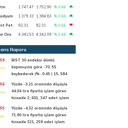
tin
1.747,47
1.752,90
% 0,66
ladyum
1.379,33
1.384,83
% 0,66
nt Pet.
82,31
82,31
% 0,66
ın Ons
4.341,53
4.342,09
% 0,66
ans Raporu
:59
BIST 30 endeksi dünkü
kapanışına göre -70, 55
030
kaybederek (% -0.45 ) 15, 584
:56
Yüzde -3.21 oranında düşüşle
44.04 lira fiyatla işlem gören
HOL
hissede 2, 601, 347 adet işlem
:55
Yüzde -4.32 oranında düşüşle
71.90 lira fiyatla işlem gören
NEL
hissede 321, 259 adet işlem