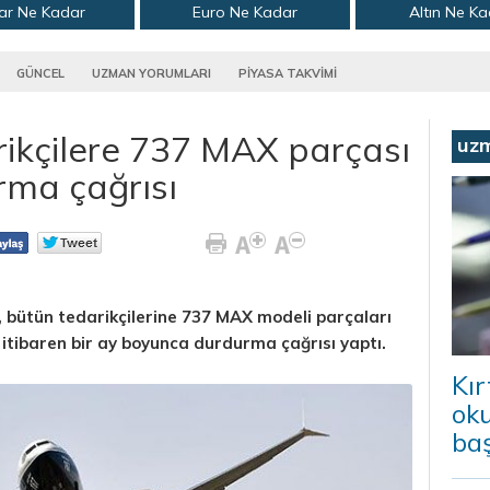
ar Ne Kadar
Euro Ne Kadar
Altın Ne K
GÜNCEL
UZMAN YORUMLARI
PİYASA TAKVİMİ
ikçilere 737 MAX parçası
uz
rma çağrısı
, bütün tedarikçilerine 737 MAX modeli parçaları
 itibaren bir ay boyunca durdurma çağrısı yaptı.
Kır
ok
baş