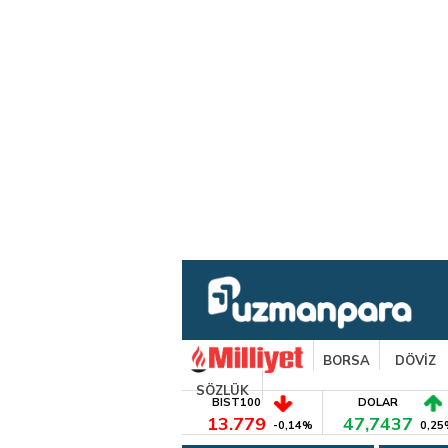
BORSA
DÖVİZ
SÖZLÜK
BIST100
DOLAR
13.779
47,7437
-0,14%
0,25