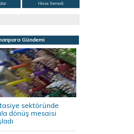
adar
Hisse Senedi
manpara Gündemi
tasiye sektöründe
ula dönüş mesaisi
ladı