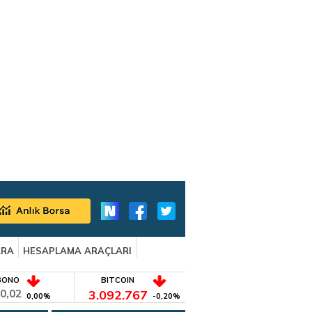
ARA
HESAPLAMA ARAÇLARI
BONO
BITCOIN
0,02
3.092.767
0,00%
-0,20%