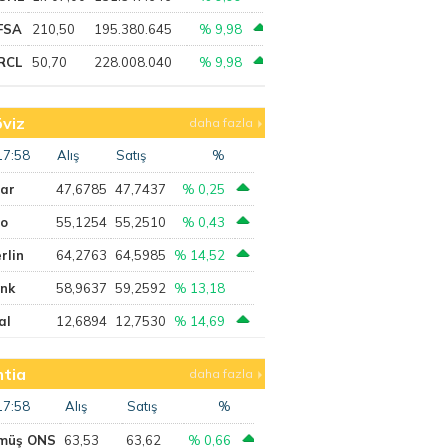
FSA
210,50
195.380.645
% 9,98
RCL
50,70
228.008.040
% 9,98
viz
daha fazla
17:58
Alış
Satış
%
lar
47,6785
47,7437
% 0,25
ro
55,1254
55,2510
% 0,43
rlin
64,2763
64,5985
% 14,52
ank
58,9637
59,2592
% 13,18
al
12,6894
12,7530
% 14,69
tia
daha fazla
17:58
Alış
Satış
%
müş ONS
63,53
63,62
% 0,66