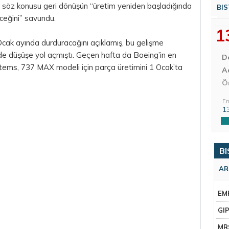
et söz konusu geri dönüşün “üretim yeniden başladığında
BIS
ceğini” savundu.
1
ak ayında durduracağını açıklamış, bu gelişme
inde düşüşe yol açmıştı. Geçen hafta da Boeing’in en
D
stems, 737 MAX modeli için parça üretimini 1 Ocak’ta
Aç
Ö
En
1
BI
AR
EM
GI
MR