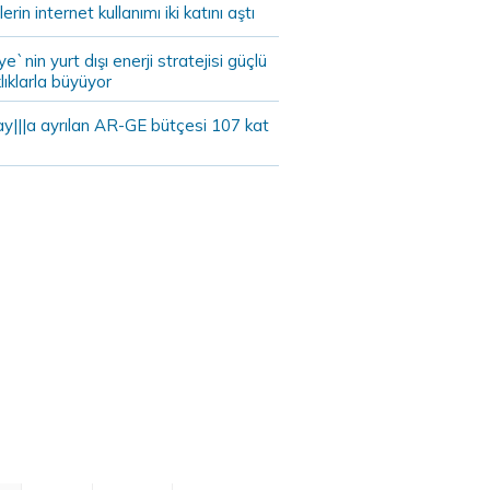
lerin internet kullanımı iki katını aştı
ye`nin yurt dışı enerji stratejisi güçlü
lıklarla büyüyor
ay|||a ayrılan AR-GE bütçesi 107 kat