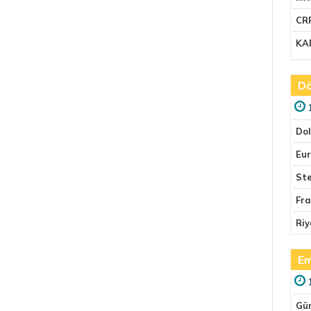
CR
KA
Dö
Do
Eu
Ste
Fr
Riy
Em
Gü