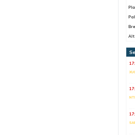
Pla
Pa
Bre
Alt
Se
17
XU
17
NT
17
SA