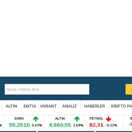
ALTIN
EMTİA
VARANT
ANALİZ
HABERLER
KRİPTO P
EURO
ALTIN
PETROL
55,2510
6.660,55
82,31
4
%
0,43%
2,59%
-0,22%