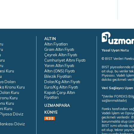
ALTIN
ru
Altın Fiyatları
ru
Gram Altın Fiyatı
Yasal Uyarı Notu
u
Çeyrek Altın Fiyatı
© BİST Verileri Forek
uru
Cumhuriyet Altını Fiyatı
ru
Yarım Altın Fiyatı
BIST piyasalarında ol
esi Kuru
Altın (ONS) Fiyatı
ait olup, bu veriler 
Piyasası, Vadeli İşle
u
Bilezik Fiyatları
dakika gecikmeli veril
ya Doları
Dolar/Kg Altın Fiyatı
ka Kronu Kuru
Euro/Kg Altın Fiyatı
Veri Sağlayıcı Uyar
oları Kuru
Kapalı Çarşı Altın
*(Veriler FOREKS Bilg
Fiyatları
ronu Kuru
sağlanmaktadır)
onu Kuru
UZMANPARA
ni Kuru
Foreks tarafından sa
KÜNYE
Vadeli İşlem ve Opsiy
Piyasa Döviz
gecikmeli verilerdir.
korunmakta olup izins
Bankası Döviz
BIST ismi altında açı
ait olup, tekrar yayı
konusunda herhangi b