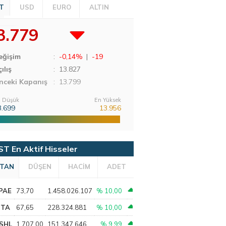
T
USD
EURO
ALTIN
3.779
eğişim
:
-0,14%
|
-19
ılış
:
13.827
nceki Kapanış
: 13.799
 Düşük
En Yüksek
3.699
13.956
ST En Aktif Hisseler
TAN
DÜŞEN
HACİM
ADET
PAE
73,70
1.458.026.107
% 10,00
PTA
67,65
228.324.881
% 10,00
SHL
1.707,00
151.347.646
% 9,99