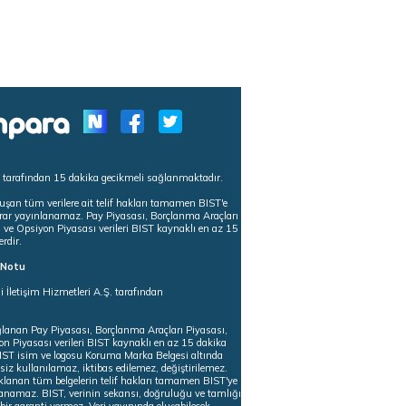
s tarafından 15 dakika gecikmeli sağlanmaktadır.
uşan tüm verilere ait telif hakları tamamen BIST'e
tekrar yayınlanamaz. Pay Piyasası, Borçlanma Araçları
m ve Opsiyon Piyasası verileri BIST kaynaklı en az 15
erdir.
ı Notu
i İletişim Hizmetleri A.Ş. tarafından
ğlanan Pay Piyasası, Borçlanma Araçları Piyasası,
on Piyasası verileri BIST kaynaklı en az 15 dakika
 BIST isim ve logosu Koruma Marka Belgesi altında
iz kullanılamaz, iktibas edilemez, değiştirilemez.
klanan tüm belgelerin telif hakları tamamen BIST'ye
nlanamaz. BIST, verinin sekansı, doğruluğu ve tamlığı
ir garanti vermez. Veri yayınında oluşabilecek