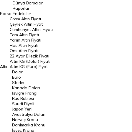
Geçmiş Kapanışlar
Dünya Borsaları
Raporlar
Dünya Borsaları
Borsa
Endeksler
Gram Altın Fiyatı
Raporlar
Çeyrek Altın Fiyatı
Endeksler
Cumhuriyet Altını Fiyatı
Tam Altın Fiyatı
Yarım Altın Fiyatı
DÖVİZ
Has Altın Fiyatı
Ons Altın Fiyatı
Döviz Kuru
22 Ayar Bilezik Fiyatı
Dolar Kuru
Altın KG (Dolar) Fiyatı
Altın
Altın KG (Euro) Fiyatı
Euro Kuru
Dolar
Euro
Pound Kuru
Sterlin
Kanada Doları
Frank Kuru
İsviçre Frangı
Riyal Kuru
Rus Rublesi
Suudi Riyali
Avustralya Doları
Japon Yeni
Avustralya Doları
Danimarka Kronu Kuru
Norveç Kronu
Danimarka Kronu
Kanada Doları Kuru
İsveç Kronu