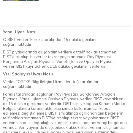
Yasal Uyarı Notu
© BİST Verileri Foreks tarafından 15 dakika gecikmeli
sağlanmaktadır.
BIST piyasalarında oluşan tüm verilere ait telif hakları tamamen
BIST'e ait olup, bu veriler tekrar yayınlanamaz. Pay Piyasası,
Borçlanma Araçları Piyasası, Vadeli İşlem ve Opsiyon Piyasası
verileri BIST kaynaklı en az 15 dakika gecikmeli verilerdir.
Veri Sağlayıcı Uyarı Notu
Veriler FOREKS Bilgi İletişim Hizmetleri A.Ş. tarafından
sağlanmaktadır.
Foreks tarafından sağlanan Pay Piyasası, Borçlanma Araçları
Piyasası, Vadeli İşlem ve Opsiyon Piyasası verileri BIST kaynaklı en
az 15 dakika gecikmeli verilerdir. BIST isim ve logosu Koruma Marka
Belgesi altında korunmakta olup izinsiz kullanılamaz, iktibas
edilemez, değiştirilemez. BIST ismi altında açıklanan tüm belgelerin
telif hakları tamamen BIST'ye ait olup, tekrar yayınlanamaz. BIST,
verinin sekansı, doğruluğu ve tamlığı konusunda herhangi bir garanti
vermez. Veri yayınında oluşabilecek aksaklıklar, verinin ulaşmaması,
gecikmesi, eksik ulaşması, yanlış olması, veri yayın sistemindeki