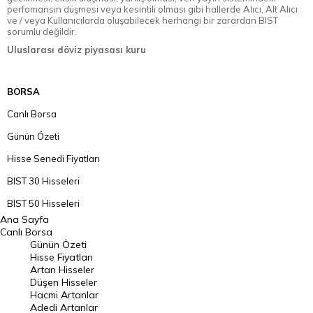
perfomansın düşmesi veya kesintili olması gibi hallerde Alıcı, Alt Alıcı
ve / veya Kullanıcılarda oluşabilecek herhangi bir zarardan BIST
sorumlu değildir.
Uluslarası döviz piyasası kuru
BORSA
Canlı Borsa
Günün Özeti
Hisse Senedi Fiyatları
BIST 30 Hisseleri
BIST 50 Hisseleri
Ana Sayfa
BIST 100 Hisseleri
Canlı Borsa
Günün Özeti
En Çok Artan Hisseler
Hisse Fiyatları
Artan Hisseler
En Çok Düşen Hisseler
Düşen Hisseler
Hacmi Artanlar
Hacmi Artanlar
Adedi Artanlar