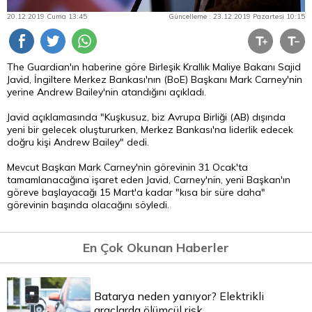
20.12.2019 Cuma 13:45
Güncelleme : 23.12.2019 Pazartesi 10:15
The Guardian'ın haberine göre Birleşik Krallık Maliye Bakanı Sajid
Javid, İngiltere Merkez Bankası'nın (BoE) Başkanı Mark Carney'nin
yerine Andrew Bailey'nin atandığını açıkladı.
Javid açıklamasında "Kuşkusuz, biz Avrupa Birliği (AB) dışında
yeni bir gelecek oluştururken, Merkez Bankası'na liderlik edecek
doğru kişi Andrew Bailey" dedi.
Mevcut Başkan Mark Carney'nin görevinin 31 Ocak'ta
tamamlanacağına işaret eden Javid, Carney'nin, yeni Başkan'ın
göreve başlayacağı 15 Mart'a kadar "kısa bir süre daha"
görevinin başında olacağını söyledi.
En Çok Okunan Haberler
Batarya neden yanıyor? Elektrikli
araçlarda ölümcül risk