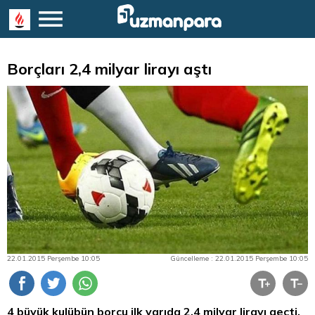
Borçları 2,4 milyar lirayı aştı
22.01.2015 Perşembe 10:05
Güncelleme : 22.01.2015 Perşembe 10:05
4 büyük kulübün borcu ilk yarıda 2.4 milyar lirayı geçti.