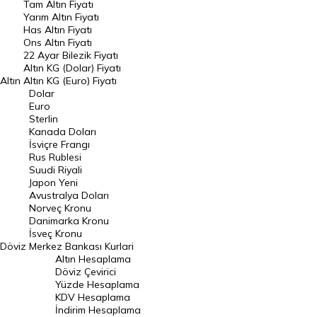
Tam Altın Fiyatı
Yarım Altın Fiyatı
DÖVİZ
Has Altın Fiyatı
Ons Altın Fiyatı
Döviz Kuru
22 Ayar Bilezik Fiyatı
Dolar Kuru
Altın KG (Dolar) Fiyatı
Altın
Altın KG (Euro) Fiyatı
Euro Kuru
Dolar
Euro
Pound Kuru
Sterlin
Kanada Doları
Frank Kuru
İsviçre Frangı
Riyal Kuru
Rus Rublesi
Suudi Riyali
Avustralya Doları
Japon Yeni
Avustralya Doları
Danimarka Kronu Kuru
Norveç Kronu
Danimarka Kronu
Kanada Doları Kuru
İsveç Kronu
Döviz
Merkez Bankası Kurlari
Norveç Kronu Kuru
Altın Hesaplama
İsveç Kronu Kuru
Döviz Çevirici
Yüzde Hesaplama
Japon Yeni Kuru
KDV Hesaplama
İndirim Hesaplama
Serbest Piyasa Döviz Kurları