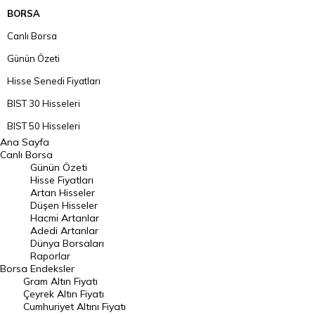
BORSA
Canlı Borsa
Günün Özeti
Hisse Senedi Fiyatları
BIST 30 Hisseleri
BIST 50 Hisseleri
Ana Sayfa
BIST 100 Hisseleri
Canlı Borsa
Günün Özeti
En Çok Artan Hisseler
Hisse Fiyatları
Artan Hisseler
En Çok Düşen Hisseler
Düşen Hisseler
Hacmi Artanlar
Hacmi Artanlar
Adedi Artanlar
Geçmiş Kapanışlar
Dünya Borsaları
Raporlar
Dünya Borsaları
Borsa
Endeksler
Gram Altın Fiyatı
Raporlar
Çeyrek Altın Fiyatı
Endeksler
Cumhuriyet Altını Fiyatı