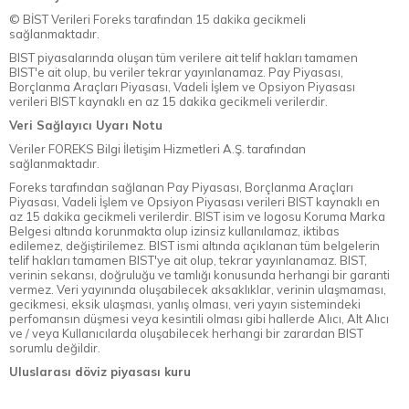
© BİST Verileri Foreks tarafından 15 dakika gecikmeli
sağlanmaktadır.
BIST piyasalarında oluşan tüm verilere ait telif hakları tamamen
BIST'e ait olup, bu veriler tekrar yayınlanamaz. Pay Piyasası,
Borçlanma Araçları Piyasası, Vadeli İşlem ve Opsiyon Piyasası
verileri BIST kaynaklı en az 15 dakika gecikmeli verilerdir.
Veri Sağlayıcı Uyarı Notu
Veriler FOREKS Bilgi İletişim Hizmetleri A.Ş. tarafından
sağlanmaktadır.
Foreks tarafından sağlanan Pay Piyasası, Borçlanma Araçları
Piyasası, Vadeli İşlem ve Opsiyon Piyasası verileri BIST kaynaklı en
az 15 dakika gecikmeli verilerdir. BIST isim ve logosu Koruma Marka
Belgesi altında korunmakta olup izinsiz kullanılamaz, iktibas
edilemez, değiştirilemez. BIST ismi altında açıklanan tüm belgelerin
telif hakları tamamen BIST'ye ait olup, tekrar yayınlanamaz. BIST,
verinin sekansı, doğruluğu ve tamlığı konusunda herhangi bir garanti
vermez. Veri yayınında oluşabilecek aksaklıklar, verinin ulaşmaması,
gecikmesi, eksik ulaşması, yanlış olması, veri yayın sistemindeki
perfomansın düşmesi veya kesintili olması gibi hallerde Alıcı, Alt Alıcı
ve / veya Kullanıcılarda oluşabilecek herhangi bir zarardan BIST
sorumlu değildir.
Uluslarası döviz piyasası kuru