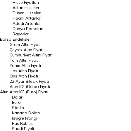
Hisse Fiyatları
Artan Hisseler
En Çok Düşen Hisseler
Düşen Hisseler
Hacmi Artanlar
Hacmi Artanlar
Adedi Artanlar
Geçmiş Kapanışlar
Dünya Borsaları
Raporlar
Dünya Borsaları
Borsa
Endeksler
Gram Altın Fiyatı
Raporlar
Çeyrek Altın Fiyatı
Endeksler
Cumhuriyet Altını Fiyatı
Tam Altın Fiyatı
Yarım Altın Fiyatı
DÖVİZ
Has Altın Fiyatı
Ons Altın Fiyatı
Döviz Kuru
22 Ayar Bilezik Fiyatı
Dolar Kuru
Altın KG (Dolar) Fiyatı
Altın
Altın KG (Euro) Fiyatı
Euro Kuru
Dolar
Euro
Pound Kuru
Sterlin
Kanada Doları
Frank Kuru
İsviçre Frangı
Riyal Kuru
Rus Rublesi
Suudi Riyali