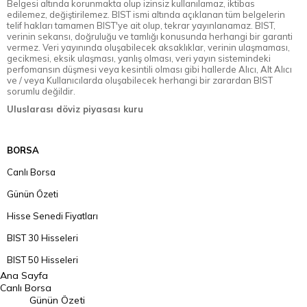
Belgesi altında korunmakta olup izinsiz kullanılamaz, iktibas
edilemez, değiştirilemez. BIST ismi altında açıklanan tüm belgelerin
telif hakları tamamen BIST'ye ait olup, tekrar yayınlanamaz. BIST,
verinin sekansı, doğruluğu ve tamlığı konusunda herhangi bir garanti
vermez. Veri yayınında oluşabilecek aksaklıklar, verinin ulaşmaması,
gecikmesi, eksik ulaşması, yanlış olması, veri yayın sistemindeki
perfomansın düşmesi veya kesintili olması gibi hallerde Alıcı, Alt Alıcı
ve / veya Kullanıcılarda oluşabilecek herhangi bir zarardan BIST
sorumlu değildir.
Uluslarası döviz piyasası kuru
BORSA
Canlı Borsa
Günün Özeti
Hisse Senedi Fiyatları
BIST 30 Hisseleri
BIST 50 Hisseleri
Ana Sayfa
BIST 100 Hisseleri
Canlı Borsa
Günün Özeti
En Çok Artan Hisseler