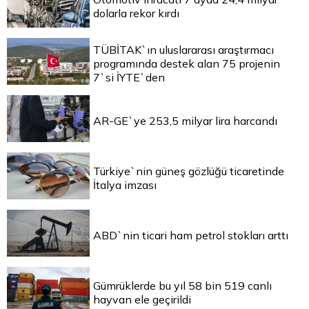
dolarla rekor kırdı
TÜBİTAK`ın uluslararası araştırmacı
programında destek alan 75 projenin
7`si İYTE`den
AR-GE`ye 253,5 milyar lira harcandı
Türkiye`nin güneş gözlüğü ticaretinde
İtalya imzası
ABD`nin ticari ham petrol stokları arttı
Gümrüklerde bu yıl 58 bin 519 canlı
hayvan ele geçirildi