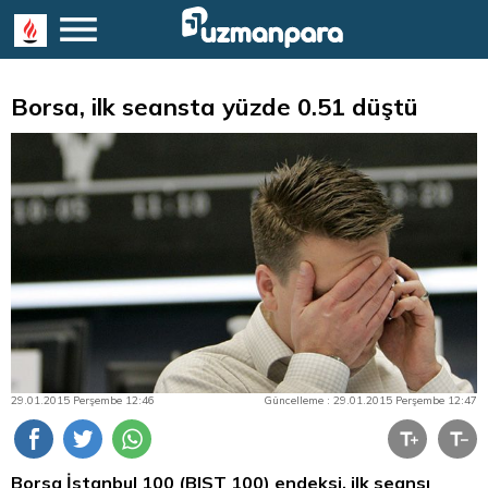
Borsa, ilk seansta yüzde 0.51 düştü
29.01.2015 Perşembe 12:46
Güncelleme : 29.01.2015 Perşembe 12:47
Borsa İstanbul
100 (BIST 100) endeksi, ilk seansı