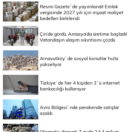
Resmi Gazete`de yayımlandı! Emlak
vergisinde 2027 yılı için inşaat maliyet
bedelleri belirlendi
Çin’de gördü, Amasya’da üretime başladı!
Vatandaşın ulaşım sıkıntısını çözdü
Arnavutköy`de sosyal konutlar hızla
yükseliyor
Türkiye`de her 4 kişiden 3`ü internet
bankacılığı kullanıyor
Avro Bölgesi`nde perakende satışlar
azaldı
Otomotiv ihracatı 7 ayda 24,4 milyar