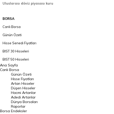
Uluslarası döviz piyasası kuru
BORSA
Canlı Borsa
Günün Özeti
Hisse Senedi Fiyatları
BIST 30 Hisseleri
BIST 50 Hisseleri
Ana Sayfa
BIST 100 Hisseleri
Canlı Borsa
Günün Özeti
En Çok Artan Hisseler
Hisse Fiyatları
Artan Hisseler
En Çok Düşen Hisseler
Düşen Hisseler
Hacmi Artanlar
Hacmi Artanlar
Adedi Artanlar
Geçmiş Kapanışlar
Dünya Borsaları
Raporlar
Dünya Borsaları
Borsa
Endeksler