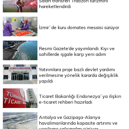
Salah transferi Trabzon turizmini
hareketlendirdi
İzmir`de kuru domates mesaisi sürüyor
Resmi Gazete’de yayımlandı: Kıyı ve
sahillerde işgale karşı yeni adım
Yatırımlara proje bazlı devlet yardımı
verilmesine yönelik kararda değişiklik
yapıldı
Ticaret Bakanlığı Endonezya`ya ilişkin
e-ticaret rehberi hazırladı
Antalya ve Gazipaşa-Alanya
havalimanlarında kapasite artırımı ve
yenileme çalışmaları sürüyor