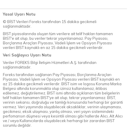
Yasal Uyarı Notu
© BİST Verileri Foreks tarafından 15 dakika gecikmeli
sağlanmaktadır.
BIST piyasalarında oluşan tüm verilere ait telif hakları tamamen
BIST'e ait olup, bu veriler tekrar yayınlanamaz. Pay Piyasası,
Borçlanma Araçları Piyasası, Vadeli İşlem ve Opsiyon Piyasası
verileri BIST kaynaklı en az 15 dakika gecikmeli verilerdir.
Veri Sağlayıcı Uyarı Notu
Veriler FOREKS Bilgi İletişim Hizmetleri A.Ş. tarafından
sağlanmaktadır.
Foreks tarafından sağlanan Pay Piyasası, Borçlanma Araçları
Piyasası, Vadeli İşlem ve Opsiyon Piyasası verileri BIST kaynaklı en
az 15 dakika gecikmeli verilerdir. BIST isim ve logosu Koruma Marka
Belgesi altında korunmakta olup izinsiz kullanılamaz, iktibas
edilemez, değiştirilemez. BIST ismi altında açıklanan tüm belgelerin
telif hakları tamamen BIST'ye ait olup, tekrar yayınlanamaz. BIST,
verinin sekansı, doğruluğu ve tamlığı konusunda herhangi bir garanti
vermez. Veri yayınında oluşabilecek aksaklıklar, verinin ulaşmaması,
gecikmesi, eksik ulaşması, yanlış olması, veri yayın sistemindeki
perfomansın düşmesi veya kesintili olması gibi hallerde Alıcı, Alt Alıcı
ve / veya Kullanıcılarda oluşabilecek herhangi bir zarardan BIST
sorumlu değildir.