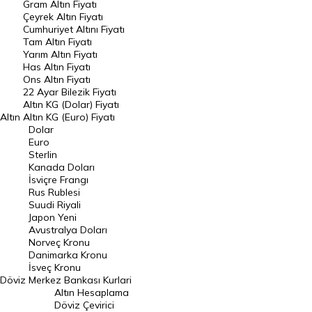
Gram Altın Fiyatı
Raporlar
Çeyrek Altın Fiyatı
Endeksler
Cumhuriyet Altını Fiyatı
Tam Altın Fiyatı
Yarım Altın Fiyatı
DÖVİZ
Has Altın Fiyatı
Ons Altın Fiyatı
Döviz Kuru
22 Ayar Bilezik Fiyatı
Dolar Kuru
Altın KG (Dolar) Fiyatı
Altın
Altın KG (Euro) Fiyatı
Euro Kuru
Dolar
Euro
Pound Kuru
Sterlin
Kanada Doları
Frank Kuru
İsviçre Frangı
Riyal Kuru
Rus Rublesi
Suudi Riyali
Avustralya Doları
Japon Yeni
Avustralya Doları
Danimarka Kronu Kuru
Norveç Kronu
Danimarka Kronu
Kanada Doları Kuru
İsveç Kronu
Döviz
Merkez Bankası Kurlari
Norveç Kronu Kuru
Altın Hesaplama
İsveç Kronu Kuru
Döviz Çevirici