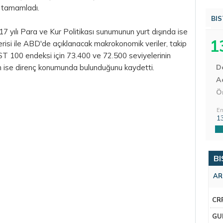
 tamamladı.
BIS
7 yılı
Para
ve Kur Politikası sunumunun yurt dışında ise
1
isi ile ABD'de açıklanacak makrokonomik veriler, takip
BIST 100 endeksi için 73.400 ve 72.500 seviyelerinin
n ise direnç konumunda bulunduğunu kaydetti.
D
Aç
Ö
En
1
BI
AR
CR
GU