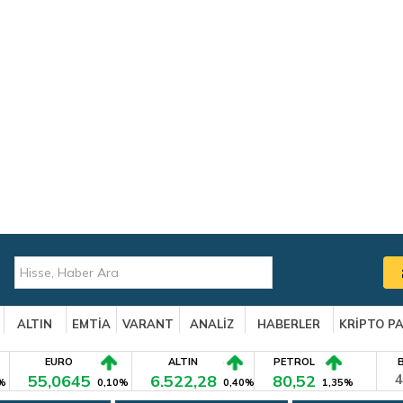
ALTIN
EMTİA
VARANT
ANALİZ
HABERLER
KRİPTO P
EURO
ALTIN
PETROL
55,0645
6.522,28
80,52
4
%
0,10%
0,40%
1,35%