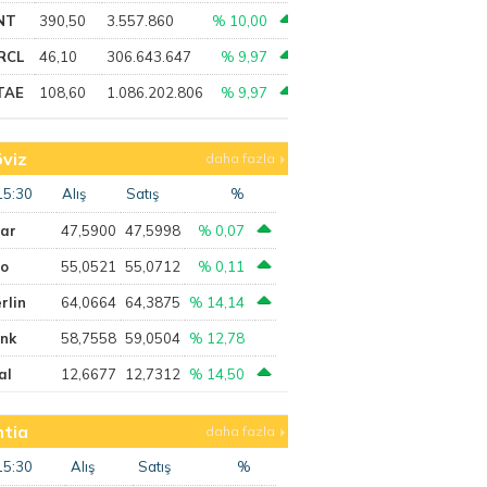
NT
390,50
3.557.860
% 10,00
RCL
46,10
306.643.647
% 9,97
TAE
108,60
1.086.202.806
% 9,97
viz
daha fazla
15:30
Alış
Satış
%
lar
47,5900
47,5998
% 0,07
ro
55,0521
55,0712
% 0,11
rlin
64,0664
64,3875
% 14,14
ank
58,7558
59,0504
% 12,78
al
12,6677
12,7312
% 14,50
tia
daha fazla
15:30
Alış
Satış
%