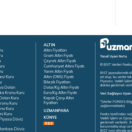
ALTIN
ru
Altın Fiyatları
ru
Gram Altın Fiyatı
Yasal Uyarı Notu
u
Çeyrek Altın Fiyatı
© BİST Verileri Forek
uru
Cumhuriyet Altını Fiyatı
ru
Yarım Altın Fiyatı
BIST piyasalarında ol
esi Kuru
Altın (ONS) Fiyatı
ait olup, bu veriler 
Piyasası, Vadeli İşle
u
Bilezik Fiyatları
dakika gecikmeli veril
ya Doları
Dolar/Kg Altın Fiyatı
ka Kronu Kuru
Euro/Kg Altın Fiyatı
Veri Sağlayıcı Uyar
oları Kuru
Kapalı Çarşı Altın
*(Veriler FOREKS Bilg
Fiyatları
ronu Kuru
sağlanmaktadır)
onu Kuru
UZMANPARA
ni Kuru
Foreks tarafından sa
KÜNYE
Vadeli İşlem ve Opsiy
Piyasa Döviz
gecikmeli verilerdir.
korunmakta olup izins
Bankası Döviz
BIST ismi altında açı