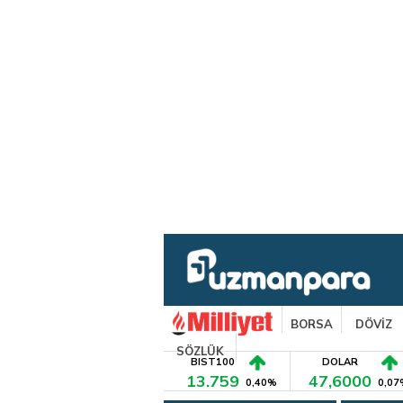
BORSA
DÖVİZ
SÖZLÜK
BIST100
DOLAR
13.759
47,6000
0,40%
0,07