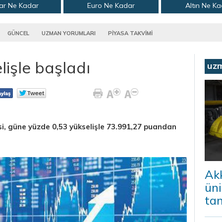
ar Ne Kadar
Euro Ne Kadar
Altın Ne K
GÜNCEL
UZMAN YORUMLARI
PİYASA TAKVİMİ
işle başladı
uz
i, güne yüzde 0,53 yükselişle 73.991,27 puandan
Ak
ün
ta