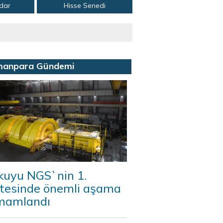
adar
Hisse Senedi
manpara Gündemi
kuyu NGS`nin 1.
itesinde önemli aşama
mamlandı