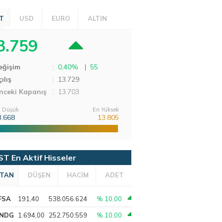
T
USD
EURO
ALTIN
3.759
eğişim
:
0,40%
|
55
ılış
:
13.729
nceki Kapanış
: 13.703
 Düşük
En Yüksek
3.668
13.805
ST En Aktif Hisseler
TAN
DÜŞEN
HACİM
ADET
FSA
191,40
538.056.624
% 10,00
NDG
1.694,00
252.750.559
% 10,00