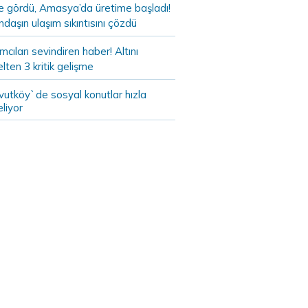
de gördü, Amasya’da üretime başladı!
daşın ulaşım sıkıntısını çözdü
ımcıları sevindiren haber! Altını
lten 3 kritik gelişme
vutköy`de sosyal konutlar hızla
liyor