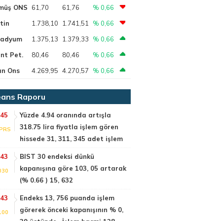
müş ONS
61,70
61,76
% 0,66
tin
1.738,10
1.741,51
% 0,66
ladyum
1.375,13
1.379,33
% 0,66
nt Pet.
80,46
80,46
% 0,66
ın Ons
4.269,95
4.270,57
% 0,66
ans Raporu
:45
Yüzde 4.94 oranında artışla
318.75 lira fiyatla işlem gören
PRS
hissede 31, 311, 345 adet işlem
:43
BIST 30 endeksi dünkü
kapanışına göre 103, 05 artarak
030
(% 0.66 ) 15, 632
:43
Endeks 13, 756 puanda işlem
görerek önceki kapanışının % 0,
100