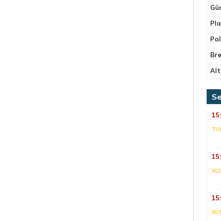
Gü
Pla
Pa
Bre
Alt
Se
15
TU
15
XU
15
XU