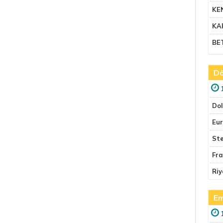
KE
KA
BE
Dö
Do
Eu
Ste
Fr
Riy
Em