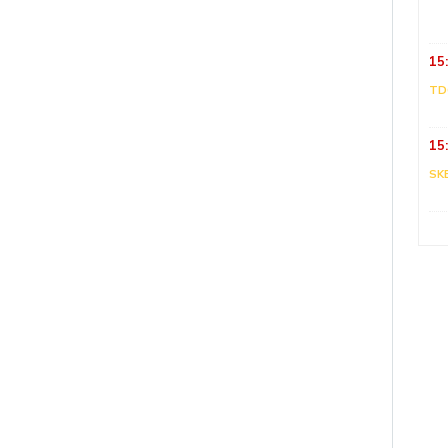
15
TD
15
SK