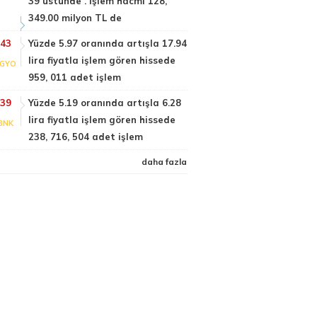
39 üstünde . İşlem hacmi 128,
349.00 milyon TL de
:43
Yüzde 5.97 oranında artışla 17.94
lira fiyatla işlem gören hissede
GYO
959, 011 adet işlem
:39
Yüzde 5.19 oranında artışla 6.28
lira fiyatla işlem gören hissede
BNK
238, 716, 504 adet işlem
daha fazla