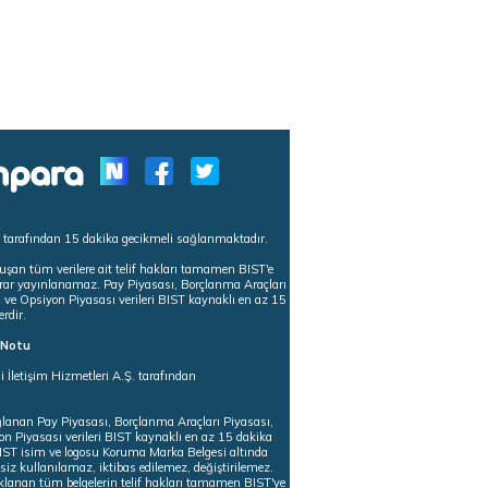
s tarafından 15 dakika gecikmeli sağlanmaktadır.
uşan tüm verilere ait telif hakları tamamen BIST'e
tekrar yayınlanamaz. Pay Piyasası, Borçlanma Araçları
m ve Opsiyon Piyasası verileri BIST kaynaklı en az 15
erdir.
ı Notu
i İletişim Hizmetleri A.Ş. tarafından
ğlanan Pay Piyasası, Borçlanma Araçları Piyasası,
on Piyasası verileri BIST kaynaklı en az 15 dakika
 BIST isim ve logosu Koruma Marka Belgesi altında
iz kullanılamaz, iktibas edilemez, değiştirilemez.
klanan tüm belgelerin telif hakları tamamen BIST'ye