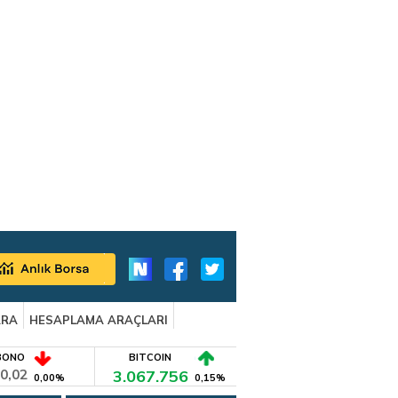
ARA
HESAPLAMA ARAÇLARI
BONO
BITCOIN
0,02
3.067.756
0,00%
0,15%