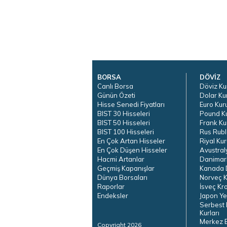
BORSA
DÖVİZ
Canlı Borsa
Döviz Ku
Günün Özeti
Dolar Ku
Hisse Senedi Fiyatları
Euro Kur
BIST 30 Hisseleri
Pound K
BIST 50 Hisseleri
Frank Ku
BIST 100 Hisseleri
Rus Rubl
En Çok Artan Hisseler
Riyal Kur
En Çok Düşen Hisseler
Avustral
Hacmi Artanlar
Danimar
Geçmiş Kapanışlar
Kanada D
Dünya Borsaları
Norveç K
Raporlar
İsveç Kr
Endeksler
Japon Ye
Serbest 
Kurları
Merkez 
Copyright 2026