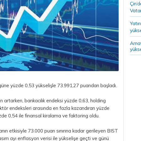
Çin’
Vatan
Yatır
yükse
Arna
yükse
güne yüzde 0,53 yükselişle 73.991,27 puandan başladı.
 artarken, bankacılık endeksi yüzde 0,63, holding
ktör endeksleri arasında en fazla kazandıran yüzde
üzde 0,54 ile finansal kiralama ve faktoring oldu.
nın etkisiyle 73.000 puan sınırına kadar gerileyen BIST
sım ayı enflasyon verisi ile yükselişe geçti ve günü