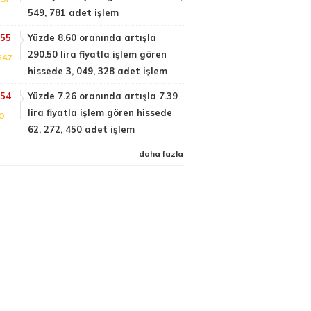
549, 781 adet işlem
:55
Yüzde 8.60 oranında artışla
290.50 lira fiyatla işlem gören
GAZ
hissede 3, 049, 328 adet işlem
:54
Yüzde 7.26 oranında artışla 7.39
lira fiyatla işlem gören hissede
FO
62, 272, 450 adet işlem
daha fazla