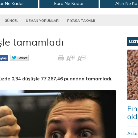
ar Ne Kadar
Euro Ne Kadar
Altın Ne K
GÜNCEL
UZMAN YORUMLARI
PİYASA TAKVİMİ
şle tamamladı
uz
yüzde 0,34 düşüşle 77.267,46 puandan tamamladı.
Fın
old
Akku