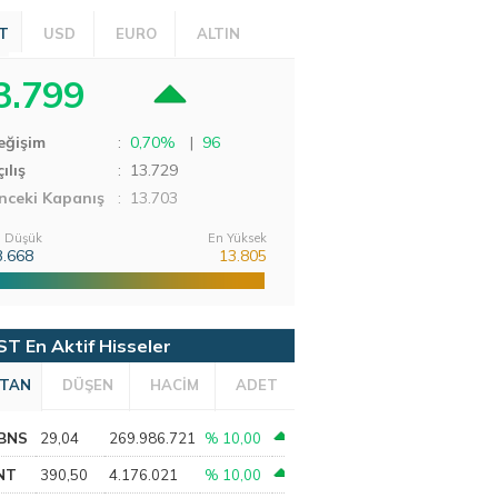
T
USD
EURO
ALTIN
3.799
eğişim
:
0,70%
|
96
ılış
:
13.729
nceki Kapanış
: 13.703
 Düşük
En Yüksek
3.668
13.805
ST En Aktif Hisseler
TAN
DÜŞEN
HACİM
ADET
BNS
29,04
269.986.721
% 10,00
NT
390,50
4.176.021
% 10,00