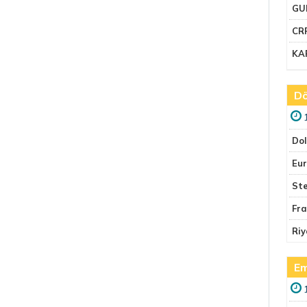
GU
CR
KA
Dö
Do
Eu
Ste
Fr
Riy
Em