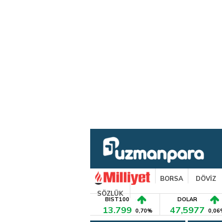
BORSA
DÖVİZ
SÖZLÜK
BIST100
DOLAR
13.799
47,5977
0,70%
0,06