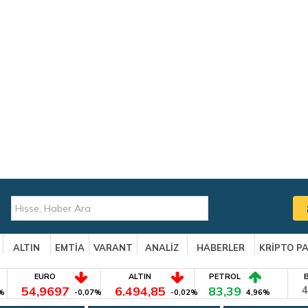
ALTIN
EMTİA
VARANT
ANALİZ
HABERLER
KRİPTO P
EURO
ALTIN
PETROL
54,9697
6.494,85
83,39
4
%
-0,07%
-0,02%
4,96%