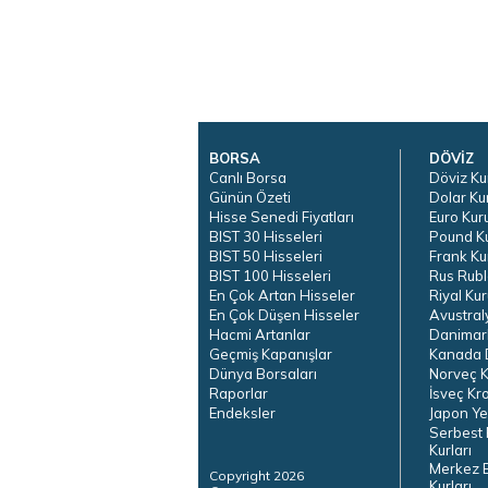
BORSA
DÖVİZ
Canlı Borsa
Döviz Ku
Günün Özeti
Dolar Ku
Hisse Senedi Fiyatları
Euro Kur
BIST 30 Hisseleri
Pound K
BIST 50 Hisseleri
Frank Ku
BIST 100 Hisseleri
Rus Rubl
En Çok Artan Hisseler
Riyal Kur
En Çok Düşen Hisseler
Avustral
Hacmi Artanlar
Danimar
Geçmiş Kapanışlar
Kanada D
Dünya Borsaları
Norveç K
Raporlar
İsveç Kr
Endeksler
Japon Ye
Serbest 
Kurları
Merkez 
Copyright 2026
Kurları