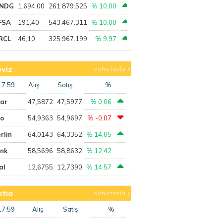
NDG
1.694,00
261.879.525
% 10,00
FSA
191,40
543.467.311
% 10,00
RCL
46,10
325.967.199
% 9,97
viz
daha fazla
17:59
Alış
Satış
%
lar
47,5872
47,5977
% 0,06
ro
54,9363
54,9697
% -0,07
rlin
64,0143
64,3352
% 14,05
ank
58,5696
58,8632
% 12,42
al
12,6755
12,7390
% 14,57
tia
daha fazla
17:59
Alış
Satış
%