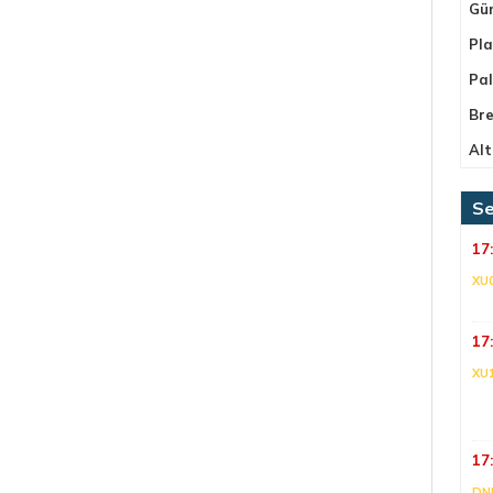
Gü
Pla
Pa
Bre
Alt
Se
17
XU
17
XU
17
DNI