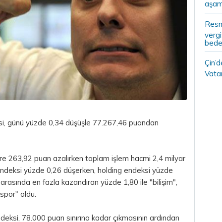
aşam
Resm
vergi
bedel
Çin’
Vatan
i, günü yüzde 0,34 düşüşle 77.267,46 puandan
re 263,92 puan azalırken toplam işlem hacmi 2,4 milyar
endeksi yüzde 0,26 düşerken, holding endeksi yüzde
arasında en fazla kazandıran yüzde 1,80 ile "bilişim",
spor" oldu.
eksi, 78.000 puan sınırına kadar çıkmasının ardından