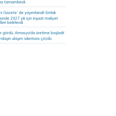
a tamamlandı
i Gazete`de yayımlandı! Emlak
sinde 2027 yılı için inşaat maliyet
leri belirlendi
de gördü, Amasya’da üretime başladı!
daşın ulaşım sıkıntısını çözdü