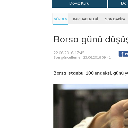
Döviz Kuru
Dol
GÜNDEM
KAP HABERLERİ
SON DAKİKA
Borsa günü düşü
22.06.2016 17:45
Son güncelleme : 23.06.2016 09:41
Borsa İstanbul 100 endeksi, günü 