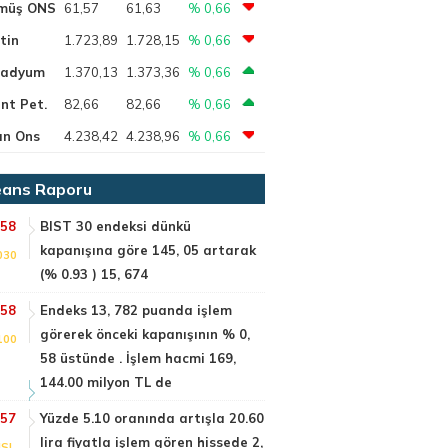
müş ONS
61,57
61,63
% 0,66
tin
1.723,89
1.728,15
% 0,66
ladyum
1.370,13
1.373,36
% 0,66
nt Pet.
82,66
82,66
% 0,66
ın Ons
4.238,42
4.238,96
% 0,66
ans Raporu
:58
BIST 30 endeksi dünkü
kapanışına göre 145, 05 artarak
030
(% 0.93 ) 15, 674
:58
Endeks 13, 782 puanda işlem
görerek önceki kapanışının % 0,
100
58 üstünde . İşlem hacmi 169,
144.00 milyon TL de
:57
Yüzde 5.10 oranında artışla 20.60
lira fiyatla işlem gören hissede 2,
SI