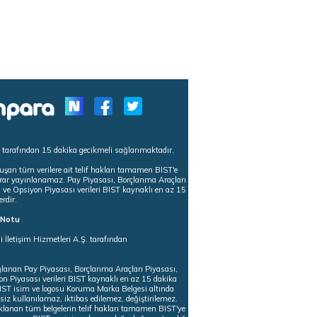
s tarafından 15 dakika gecikmeli sağlanmaktadır.
uşan tüm verilere ait telif hakları tamamen BIST'e
tekrar yayınlanamaz. Pay Piyasası, Borçlanma Araçları
m ve Opsiyon Piyasası verileri BIST kaynaklı en az 15
erdir.
ı Notu
i İletişim Hizmetleri A.Ş. tarafından
ğlanan Pay Piyasası, Borçlanma Araçları Piyasası,
on Piyasası verileri BIST kaynaklı en az 15 dakika
 BIST isim ve logosu Koruma Marka Belgesi altında
iz kullanılamaz, iktibas edilemez, değiştirilemez.
klanan tüm belgelerin telif hakları tamamen BIST'ye