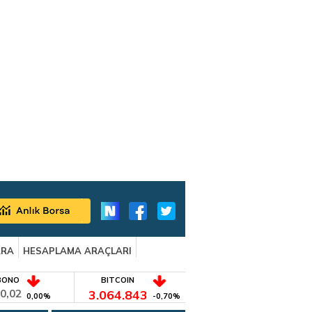
ARA
HESAPLAMA ARAÇLARI
BONO
BITCOIN
0,02
3.064.843
0,00%
-0,70%