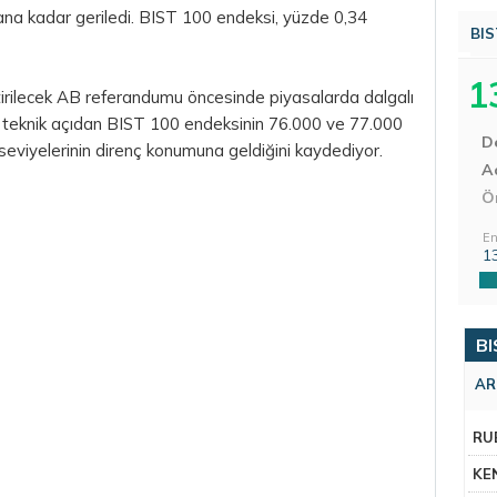
puana kadar geriledi. BIST 100 endeksi, yüzde 0,34
BIS
1
eştirilecek AB referandumu öncesinde piyasalarda dalgalı
, teknik açıdan BIST 100 endeksinin 76.000 ve 77.000
D
seviyelerinin direnç konumuna geldiğini kaydediyor.
Aç
Ö
En
1
BI
AR
RU
KE