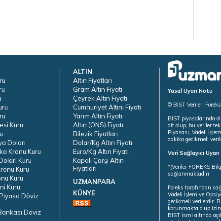
ALTIN
ru
Altın Fiyatları
ru
Gram Altın Fiyatı
Yasal Uyarı Notu
u
Çeyrek Altın Fiyatı
© BİST Verileri Forek
uru
Cumhuriyet Altını Fiyatı
ru
Yarım Altın Fiyatı
BIST piyasalarında ol
esi Kuru
Altın (ONS) Fiyatı
ait olup, bu veriler 
Piyasası, Vadeli İşle
u
Bilezik Fiyatları
dakika gecikmeli veril
ya Doları
Dolar/Kg Altın Fiyatı
ka Kronu Kuru
Euro/Kg Altın Fiyatı
Veri Sağlayıcı Uyar
oları Kuru
Kapalı Çarşı Altın
*(Veriler FOREKS Bilg
Fiyatları
ronu Kuru
sağlanmaktadır)
onu Kuru
UZMANPARA
ni Kuru
Foreks tarafından sa
KÜNYE
Vadeli İşlem ve Opsiy
Piyasa Döviz
gecikmeli verilerdir.
korunmakta olup izins
Bankası Döviz
BIST ismi altında açı