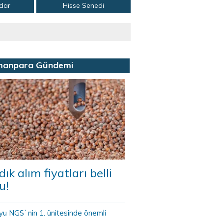
adar
Hisse Senedi
manpara Gündemi
dık alım fiyatları belli
u!
yu NGS`nin 1. ünitesinde önemli