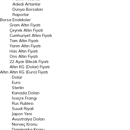
Adedi Artanlar
Geçmiş Kapanışlar
Dünya Borsaları
Raporlar
Dünya Borsaları
Borsa
Endeksler
Gram Altın Fiyatı
Raporlar
Çeyrek Altın Fiyatı
Endeksler
Cumhuriyet Altını Fiyatı
Tam Altın Fiyatı
Yarım Altın Fiyatı
DÖVİZ
Has Altın Fiyatı
Ons Altın Fiyatı
Döviz Kuru
22 Ayar Bilezik Fiyatı
Dolar Kuru
Altın KG (Dolar) Fiyatı
Altın
Altın KG (Euro) Fiyatı
Euro Kuru
Dolar
Euro
Pound Kuru
Sterlin
Kanada Doları
Frank Kuru
İsviçre Frangı
Riyal Kuru
Rus Rublesi
Suudi Riyali
Avustralya Doları
Japon Yeni
Avustralya Doları
Danimarka Kronu Kuru
Norveç Kronu
Danimarka Kronu