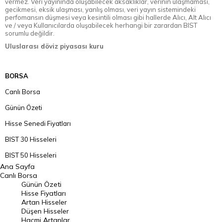
vermez. Veri yayınında oluşabilecek aksaklıklar, verinin ulaşmaması,
gecikmesi, eksik ulaşması, yanlış olması, veri yayın sistemindeki
perfomansın düşmesi veya kesintili olması gibi hallerde Alıcı, Alt Alıcı
ve / veya Kullanıcılarda oluşabilecek herhangi bir zarardan BIST
sorumlu değildir.
Uluslarası döviz piyasası kuru
BORSA
Canlı Borsa
Günün Özeti
Hisse Senedi Fiyatları
BIST 30 Hisseleri
BIST 50 Hisseleri
Ana Sayfa
BIST 100 Hisseleri
Canlı Borsa
Günün Özeti
En Çok Artan Hisseler
Hisse Fiyatları
Artan Hisseler
En Çok Düşen Hisseler
Düşen Hisseler
Hacmi Artanlar
Hacmi Artanlar