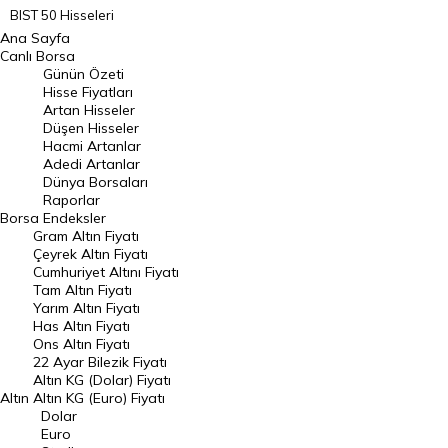
BIST 50 Hisseleri
Ana Sayfa
BIST 100 Hisseleri
Canlı Borsa
Günün Özeti
En Çok Artan Hisseler
Hisse Fiyatları
Artan Hisseler
En Çok Düşen Hisseler
Düşen Hisseler
Hacmi Artanlar
Hacmi Artanlar
Adedi Artanlar
Geçmiş Kapanışlar
Dünya Borsaları
Raporlar
Dünya Borsaları
Borsa
Endeksler
Gram Altın Fiyatı
Raporlar
Çeyrek Altın Fiyatı
Endeksler
Cumhuriyet Altını Fiyatı
Tam Altın Fiyatı
Yarım Altın Fiyatı
DÖVİZ
Has Altın Fiyatı
Ons Altın Fiyatı
Döviz Kuru
22 Ayar Bilezik Fiyatı
Dolar Kuru
Altın KG (Dolar) Fiyatı
Altın
Altın KG (Euro) Fiyatı
Euro Kuru
Dolar
Euro
Pound Kuru