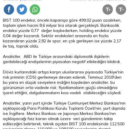
BIST 100 endeksi, önceki kapanışa göre 499,02 puan azalırken,
toplam işlem hacmi 8,6 milyar lira olarak gerçekleşti. Bankacılık
endeksi yüzde 0,77 değer kaybederken, holding endeksi yüzde
0,04 değer kazandı. Sektör endeksleri arasında en fazla
kazandıran yüzde 2,82 ile spor, en çok gerileyen ise yüzde 2,17
ile taş, toprak oldu.
Analistler, ABD ile Türkiye arasındaki diplomatik ilişkilerin
gerilebileceği endişelerinin piyasaları negatif etkilediğini bildirdi.
Döviz kurlarındaki artışa karşın uluslararası piyasada Türkiye'nin
risk priminin (CDS) gerilemeye devam ederek, Temmuz 2018'den
bu yana en düşük seviyelere indiğini kaydeden analistler, bu
görünümün orta vadede risk fiyatlamaların güçlü olmadığına
işaret ettiğini, dalgalanmaların kısa vadeli olabileceğini söyledi.
Analistler, yarın yurt içinde Türkiye Cumhuriyet Merkez Bankası'nın
açıklayacağı Para Politikası Kurulu Toplantı Özeti'nin, yurt dışında
ise İngiltere Merkez Bankası ve Japonya Merkez Bankası'nın
açıklayacağı faiz kararı olmak üzere veri gündeminin takip
edileceğini belirterek, teknik açıdan BIST 100 endeksinde 112.500