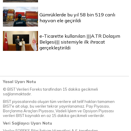
Gümrüklerde bu yıl 58 bin 519 canlı
hayvan ele geçirildi
e-Ticarette kullanılan |||A.TR Dolaşım
Belgesi||| sistemiyle ilk ihracat
gerçekleştirildi
Yasal Uyarı Notu
© BİST Verileri Foreks tarafından 15 dakika gecikmeli
sağlanmaktadır.
BIST piyasalarında oluşan tüm verilere ait telif hakları tamamen
BIST'e ait olup, bu veriler tekrar yayınlanamaz. Pay Piyasası,
Borçlanma Araçları Piyasası, Vadeli İşlem ve Opsiyon Piyasası
verileri BIST kaynaklı en az 15 dakika gecikmeli verilerdir.
Veri Sağlayıcı Uyarı Notu
Veriler FOREKS Bilgi İletişim Hizmetleri A.Ş. tarafından