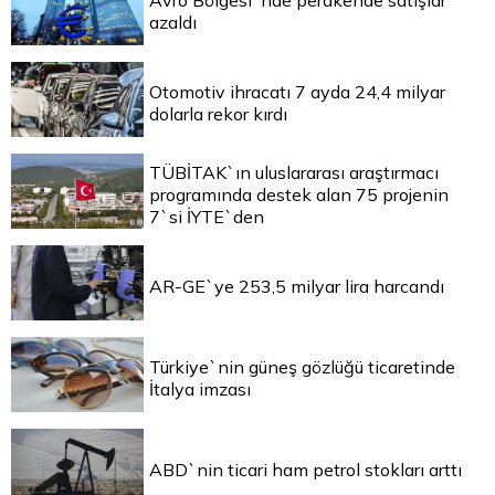
Avro Bölgesi`nde perakende satışlar
azaldı
Otomotiv ihracatı 7 ayda 24,4 milyar
dolarla rekor kırdı
TÜBİTAK`ın uluslararası araştırmacı
programında destek alan 75 projenin
7`si İYTE`den
AR-GE`ye 253,5 milyar lira harcandı
Türkiye`nin güneş gözlüğü ticaretinde
İtalya imzası
ABD`nin ticari ham petrol stokları arttı