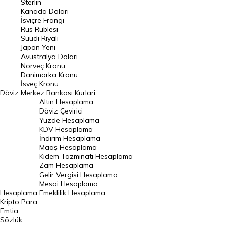
Sterlin
Kanada Doları
Frank Kuru
İsviçre Frangı
Riyal Kuru
Rus Rublesi
Suudi Riyali
Avustralya Doları
Japon Yeni
Avustralya Doları
Danimarka Kronu Kuru
Norveç Kronu
Danimarka Kronu
Kanada Doları Kuru
İsveç Kronu
Döviz
Merkez Bankası Kurlari
Norveç Kronu Kuru
Altın Hesaplama
İsveç Kronu Kuru
Döviz Çevirici
Yüzde Hesaplama
Japon Yeni Kuru
KDV Hesaplama
İndirim Hesaplama
Serbest Piyasa Döviz Kurları
Maaş Hesaplama
Kıdem Tazminatı Hesaplama
Merkez Bankası Döviz Kurları
Zam Hesaplama
Gelir Vergisi Hesaplama
ALTIN
Mesai Hesaplama
Hesaplama
Emeklilik Hesaplama
Altın Fiyatları
Kripto Para
Emtia
Gram Altın Fiyatı
Sözlük