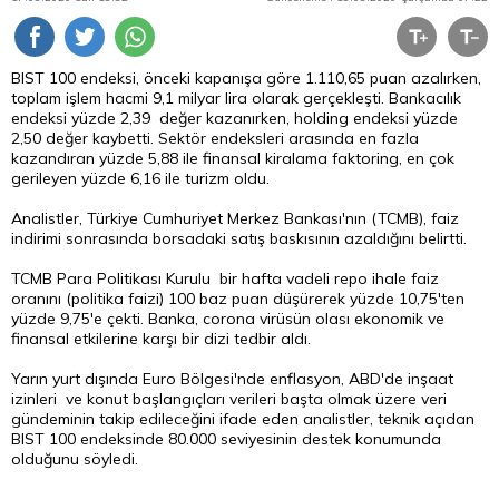
BIST 100 endeksi, önceki kapanışa göre 1.110,65 puan azalırken,
toplam işlem hacmi 9,1 milyar lira olarak gerçekleşti. Bankacılık
endeksi yüzde 2,39 değer kazanırken, holding endeksi yüzde
2,50 değer kaybetti. Sektör endeksleri arasında en fazla
kazandıran yüzde 5,88 ile finansal kiralama faktoring, en çok
gerileyen yüzde 6,16 ile turizm oldu.
Analistler, Türkiye Cumhuriyet Merkez Bankası'nın (TCMB), faiz
indirimi sonrasında borsadaki satış baskısının azaldığını belirtti.
TCMB Para Politikası Kurulu bir hafta vadeli repo ihale faiz
oranını (politika faizi) 100 baz puan düşürerek yüzde 10,75'ten
yüzde 9,75'e çekti. Banka, corona virüsün olası ekonomik ve
finansal etkilerine karşı bir dizi tedbir aldı.
Yarın yurt dışında Euro Bölgesi'nde enflasyon, ABD'de inşaat
izinleri ve konut başlangıçları verileri başta olmak üzere veri
gündeminin takip edileceğini ifade eden analistler, teknik açıdan
BIST 100 endeksinde 80.000 seviyesinin destek konumunda
olduğunu söyledi.