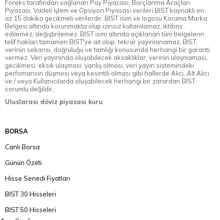
Foreks tarafından sağlanan Pay Piyasası, Borçlanma Araçları
Piyasası, Vadeli İşlem ve Opsiyon Piyasası verileri BIST kaynaklı en
az 15 dakika gecikmeli verilerdir. BIST isim ve logosu Koruma Marka
Belgesi altında korunmakta olup izinsiz kullanılamaz, iktibas
edilemez, değiştirilemez. BIST ismi altında açıklanan tüm belgelerin
telif hakları tamamen BIST'ye ait olup, tekrar yayınlanamaz. BIST,
verinin sekansı, doğruluğu ve tamlığı konusunda herhangi bir garanti
vermez. Veri yayınında oluşabilecek aksaklıklar, verinin ulaşmaması,
gecikmesi, eksik ulaşması, yanlış olması, veri yayın sistemindeki
perfomansın düşmesi veya kesintili olması gibi hallerde Alıcı, Alt Alıcı
ve / veya Kullanıcılarda oluşabilecek herhangi bir zarardan BIST
sorumlu değildir.
Uluslarası döviz piyasası kuru
BORSA
Canlı Borsa
Günün Özeti
Hisse Senedi Fiyatları
BIST 30 Hisseleri
BIST 50 Hisseleri