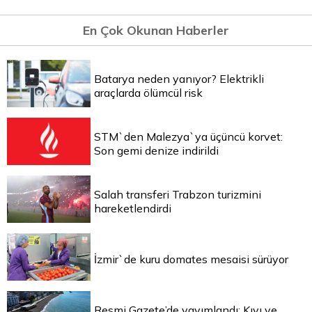
En Çok Okunan Haberler
Batarya neden yanıyor? Elektrikli
araçlarda ölümcül risk
STM`den Malezya`ya üçüncü korvet:
Son gemi denize indirildi
Salah transferi Trabzon turizmini
hareketlendirdi
İzmir`de kuru domates mesaisi sürüyor
Resmi Gazete’de yayımlandı: Kıyı ve