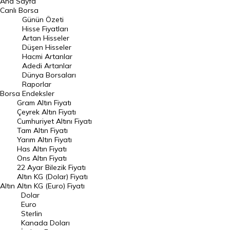
Ana Sayfa
BIST 100 Hisseleri
Canlı Borsa
Günün Özeti
En Çok Artan Hisseler
Hisse Fiyatları
Artan Hisseler
En Çok Düşen Hisseler
Düşen Hisseler
Hacmi Artanlar
Hacmi Artanlar
Adedi Artanlar
Geçmiş Kapanışlar
Dünya Borsaları
Raporlar
Dünya Borsaları
Borsa
Endeksler
Gram Altın Fiyatı
Raporlar
Çeyrek Altın Fiyatı
Endeksler
Cumhuriyet Altını Fiyatı
Tam Altın Fiyatı
Yarım Altın Fiyatı
DÖVİZ
Has Altın Fiyatı
Ons Altın Fiyatı
Döviz Kuru
22 Ayar Bilezik Fiyatı
Dolar Kuru
Altın KG (Dolar) Fiyatı
Altın
Altın KG (Euro) Fiyatı
Euro Kuru
Dolar
Euro
Pound Kuru
Sterlin
Kanada Doları
Frank Kuru