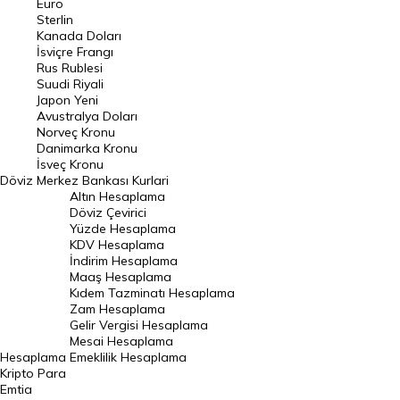
Euro
Pound Kuru
Sterlin
Kanada Doları
Frank Kuru
İsviçre Frangı
Riyal Kuru
Rus Rublesi
Suudi Riyali
Avustralya Doları
Japon Yeni
Avustralya Doları
Danimarka Kronu Kuru
Norveç Kronu
Danimarka Kronu
Kanada Doları Kuru
İsveç Kronu
Döviz
Merkez Bankası Kurlari
Norveç Kronu Kuru
Altın Hesaplama
İsveç Kronu Kuru
Döviz Çevirici
Yüzde Hesaplama
Japon Yeni Kuru
KDV Hesaplama
İndirim Hesaplama
Serbest Piyasa Döviz Kurları
Maaş Hesaplama
Kıdem Tazminatı Hesaplama
Merkez Bankası Döviz Kurları
Zam Hesaplama
Gelir Vergisi Hesaplama
ALTIN
Mesai Hesaplama
Hesaplama
Emeklilik Hesaplama
Altın Fiyatları
Kripto Para
Emtia
Gram Altın Fiyatı