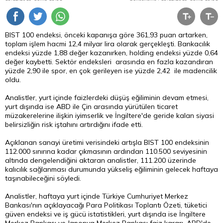
BIST 100 endeksi, önceki kapanışa göre 361,93 puan artarken,
toplam işlem hacmi 12,4 milyar lira olarak gerçekleşti. Bankacılık
endeksi yüzde 1,88 değer kazanırken, holding endeksi yüzde 0,64
değer kaybetti. Sektör endeksleri arasında en fazla kazandıran
yüzde 2,90 ile spor, en çok gerileyen ise yüzde 2,42 ile madencilik
oldu.
Analistler, yurt içinde faizlerdeki düşüş eğiliminin devam etmesi,
yurt dışında ise ABD ile Çin arasında yürütülen ticaret
müzakerelerine ilişkin iyimserlik ve İngiltere'de geride kalan siyasi
belirsizliğin risk iştahını artırdığını ifade etti.
Açıklanan sanayi üretimi verisindeki artışla BIST 100 endeksinin
112.000 sınırına kadar çıkmasının ardından 110.500 seviyesinin
altında dengelendiğini aktaran analistler, 111.200 üzerinde
kalıcılık sağlanması durumunda yükseliş eğiliminin gelecek haftaya
taşınabileceğini söyledi.
Analistler, haftaya yurt içinde Türkiye Cumhuriyet Merkez
Bankası'nın açıklayacağı Para Politikası Toplantı Özeti, tüketici
güven endeksi ve iş gücü istatistikleri, yurt dışında ise İngiltere