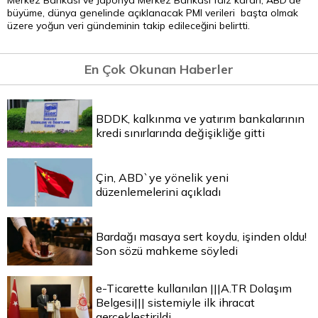
Merkez Bankası ve Japonya Merkez Bankası faiz kararı, ABD'de
büyüme, dünya genelinde açıklanacak PMI verileri başta olmak
üzere yoğun veri gündeminin takip edileceğini belirtti.
En Çok Okunan Haberler
BDDK, kalkınma ve yatırım bankalarının
kredi sınırlarında değişikliğe gitti
Çin, ABD`ye yönelik yeni
düzenlemelerini açıkladı
Bardağı masaya sert koydu, işinden oldu!
Son sözü mahkeme söyledi
e-Ticarette kullanılan |||A.TR Dolaşım
Belgesi||| sistemiyle ilk ihracat
gerçekleştirildi