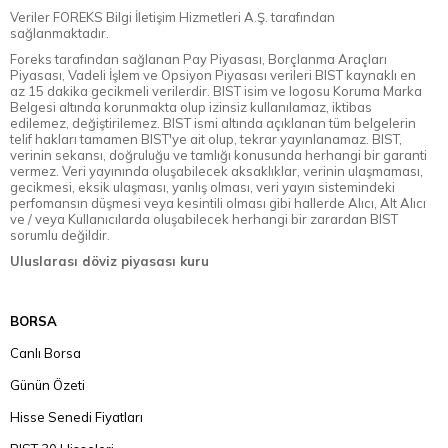
Veriler FOREKS Bilgi İletişim Hizmetleri A.Ş. tarafından
sağlanmaktadır.
Foreks tarafından sağlanan Pay Piyasası, Borçlanma Araçları
Piyasası, Vadeli İşlem ve Opsiyon Piyasası verileri BIST kaynaklı en
az 15 dakika gecikmeli verilerdir. BIST isim ve logosu Koruma Marka
Belgesi altında korunmakta olup izinsiz kullanılamaz, iktibas
edilemez, değiştirilemez. BIST ismi altında açıklanan tüm belgelerin
telif hakları tamamen BIST'ye ait olup, tekrar yayınlanamaz. BIST,
verinin sekansı, doğruluğu ve tamlığı konusunda herhangi bir garanti
vermez. Veri yayınında oluşabilecek aksaklıklar, verinin ulaşmaması,
gecikmesi, eksik ulaşması, yanlış olması, veri yayın sistemindeki
perfomansın düşmesi veya kesintili olması gibi hallerde Alıcı, Alt Alıcı
ve / veya Kullanıcılarda oluşabilecek herhangi bir zarardan BIST
sorumlu değildir.
Uluslarası döviz piyasası kuru
BORSA
Canlı Borsa
Günün Özeti
Hisse Senedi Fiyatları