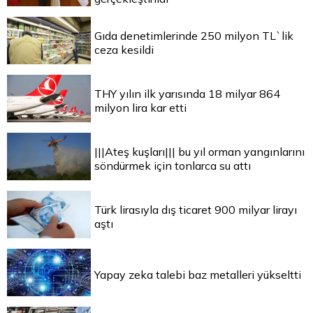
Gıda denetimlerinde 250 milyon TL`lik
ceza kesildi
THY yılın ilk yarısında 18 milyar 864
milyon lira kar etti
|||Ateş kuşları||| bu yıl orman yangınlarını
söndürmek için tonlarca su attı
Türk lirasıyla dış ticaret 900 milyar lirayı
aştı
Yapay zeka talebi baz metalleri yükseltti