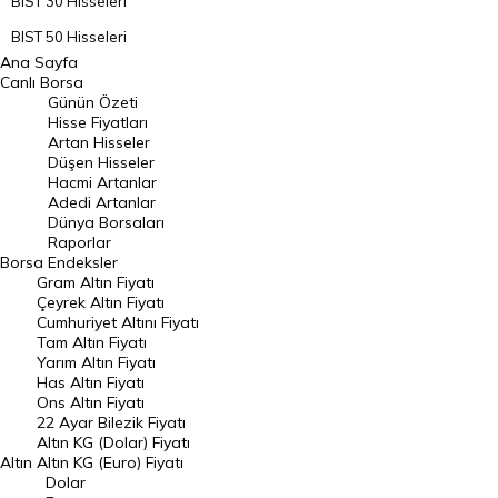
BIST 30 Hisseleri
BIST 50 Hisseleri
Ana Sayfa
BIST 100 Hisseleri
Canlı Borsa
Günün Özeti
En Çok Artan Hisseler
Hisse Fiyatları
Artan Hisseler
En Çok Düşen Hisseler
Düşen Hisseler
Hacmi Artanlar
Hacmi Artanlar
Adedi Artanlar
Geçmiş Kapanışlar
Dünya Borsaları
Raporlar
Dünya Borsaları
Borsa
Endeksler
Gram Altın Fiyatı
Raporlar
Çeyrek Altın Fiyatı
Endeksler
Cumhuriyet Altını Fiyatı
Tam Altın Fiyatı
Yarım Altın Fiyatı
DÖVİZ
Has Altın Fiyatı
Ons Altın Fiyatı
Döviz Kuru
22 Ayar Bilezik Fiyatı
Dolar Kuru
Altın KG (Dolar) Fiyatı
Altın
Altın KG (Euro) Fiyatı
Euro Kuru
Dolar