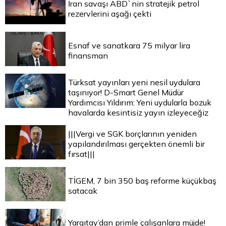
İran savaşı ABD`nin stratejik petrol
rezervlerini aşağı çekti
Esnaf ve sanatkara 75 milyar lira
finansman
Türksat yayınları yeni nesil uydulara
taşınıyor! D-Smart Genel Müdür
Yardımcısı Yıldırım: Yeni uydularla bozuk
havalarda kesintisiz yayın izleyeceğiz
|||Vergi ve SGK borçlarının yeniden
yapılandırılması gerçekten önemli bir
fırsat|||
TİGEM, 7 bin 350 baş reforme küçükbaş
satacak
Yargıtay’dan primle çalışanlara müjde!