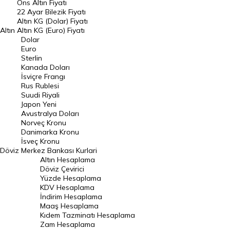
Ons Altın Fiyatı
Döviz Kuru
22 Ayar Bilezik Fiyatı
Dolar Kuru
Altın KG (Dolar) Fiyatı
Altın
Altın KG (Euro) Fiyatı
Euro Kuru
Dolar
Euro
Pound Kuru
Sterlin
Kanada Doları
Frank Kuru
İsviçre Frangı
Riyal Kuru
Rus Rublesi
Suudi Riyali
Avustralya Doları
Japon Yeni
Avustralya Doları
Danimarka Kronu Kuru
Norveç Kronu
Danimarka Kronu
Kanada Doları Kuru
İsveç Kronu
Döviz
Merkez Bankası Kurlari
Norveç Kronu Kuru
Altın Hesaplama
İsveç Kronu Kuru
Döviz Çevirici
Yüzde Hesaplama
Japon Yeni Kuru
KDV Hesaplama
İndirim Hesaplama
Serbest Piyasa Döviz Kurları
Maaş Hesaplama
Kıdem Tazminatı Hesaplama
Merkez Bankası Döviz Kurları
Zam Hesaplama