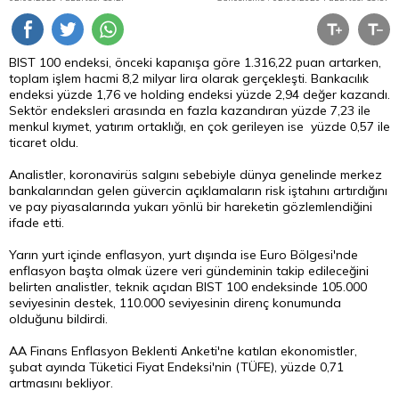
BIST 100 endeksi, önceki kapanışa göre 1.316,22 puan artarken,
toplam işlem hacmi 8,2 milyar lira olarak gerçekleşti. Bankacılık
endeksi yüzde 1,76 ve holding endeksi yüzde 2,94 değer kazandı.
Sektör endeksleri arasında en fazla kazandıran yüzde 7,23 ile
menkul kıymet, yatırım ortaklığı, en çok gerileyen ise yüzde 0,57 ile
ticaret oldu.
Analistler, koronavirüs salgını sebebiyle dünya genelinde merkez
bankalarından gelen güvercin açıklamaların risk iştahını artırdığını
ve pay piyasalarında yukarı yönlü bir hareketin gözlemlendiğini
ifade etti.
Yarın yurt içinde enflasyon, yurt dışında ise Euro Bölgesi'nde
enflasyon başta olmak üzere veri gündeminin takip edileceğini
belirten analistler, teknik açıdan BIST 100 endeksinde 105.000
seviyesinin destek, 110.000 seviyesinin direnç konumunda
olduğunu bildirdi.
AA Finans Enflasyon Beklenti Anketi'ne katılan ekonomistler,
şubat ayında Tüketici Fiyat Endeksi'nin (TÜFE), yüzde 0,71
artmasını bekliyor.