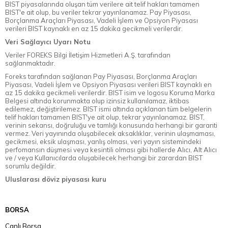
BIST piyasalarında oluşan tüm verilere ait telif hakları tamamen
BIST'e ait olup, bu veriler tekrar yayınlanamaz. Pay Piyasası,
Borçlanma Araçları Piyasası, Vadeli İşlem ve Opsiyon Piyasası
verileri BIST kaynaklı en az 15 dakika gecikmeli verilerdir.
Veri Sağlayıcı Uyarı Notu
Veriler FOREKS Bilgi İletişim Hizmetleri A.Ş. tarafından
sağlanmaktadır.
Foreks tarafından sağlanan Pay Piyasası, Borçlanma Araçları
Piyasası, Vadeli İşlem ve Opsiyon Piyasası verileri BIST kaynaklı en
az 15 dakika gecikmeli verilerdir. BIST isim ve logosu Koruma Marka
Belgesi altında korunmakta olup izinsiz kullanılamaz, iktibas
edilemez, değiştirilemez. BIST ismi altında açıklanan tüm belgelerin
telif hakları tamamen BIST'ye ait olup, tekrar yayınlanamaz. BIST,
verinin sekansı, doğruluğu ve tamlığı konusunda herhangi bir garanti
vermez. Veri yayınında oluşabilecek aksaklıklar, verinin ulaşmaması,
gecikmesi, eksik ulaşması, yanlış olması, veri yayın sistemindeki
perfomansın düşmesi veya kesintili olması gibi hallerde Alıcı, Alt Alıcı
ve / veya Kullanıcılarda oluşabilecek herhangi bir zarardan BIST
sorumlu değildir.
Uluslarası döviz piyasası kuru
BORSA
Canlı Borsa