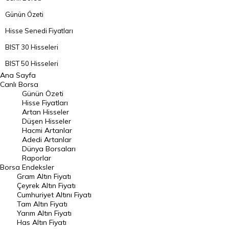
Günün Özeti
Hisse Senedi Fiyatları
BIST 30 Hisseleri
BIST 50 Hisseleri
Ana Sayfa
BIST 100 Hisseleri
Canlı Borsa
Günün Özeti
En Çok Artan Hisseler
Hisse Fiyatları
Artan Hisseler
En Çok Düşen Hisseler
Düşen Hisseler
Hacmi Artanlar
Hacmi Artanlar
Adedi Artanlar
Geçmiş Kapanışlar
Dünya Borsaları
Raporlar
Dünya Borsaları
Borsa
Endeksler
Gram Altın Fiyatı
Raporlar
Çeyrek Altın Fiyatı
Endeksler
Cumhuriyet Altını Fiyatı
Tam Altın Fiyatı
Yarım Altın Fiyatı
DÖVİZ
Has Altın Fiyatı