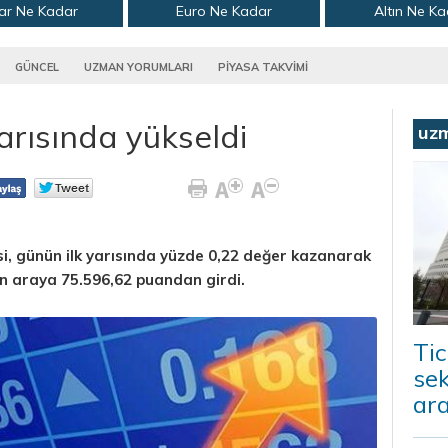
ar Ne Kadar
Euro Ne Kadar
Altın Ne K
GÜNCEL
UZMAN YORUMLARI
PİYASA TAKVİMİ
arısında yükseldi
uz
i, günün ilk yarısında yüzde 0,22 değer kazanarak
en araya 75.596,62 puandan girdi.
Tic
sek
ara