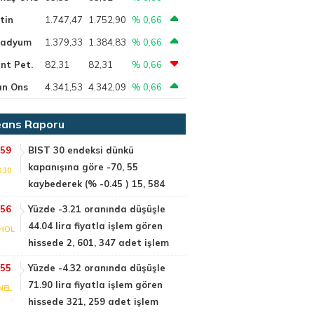
tin
1.747,47
1.752,90
% 0,66
ladyum
1.379,33
1.384,83
% 0,66
nt Pet.
82,31
82,31
% 0,66
ın Ons
4.341,53
4.342,09
% 0,66
ans Raporu
:59
BIST 30 endeksi dünkü
kapanışına göre -70, 55
030
kaybederek (% -0.45 ) 15, 584
:56
Yüzde -3.21 oranında düşüşle
44.04 lira fiyatla işlem gören
HOL
hissede 2, 601, 347 adet işlem
:55
Yüzde -4.32 oranında düşüşle
71.90 lira fiyatla işlem gören
NEL
hissede 321, 259 adet işlem