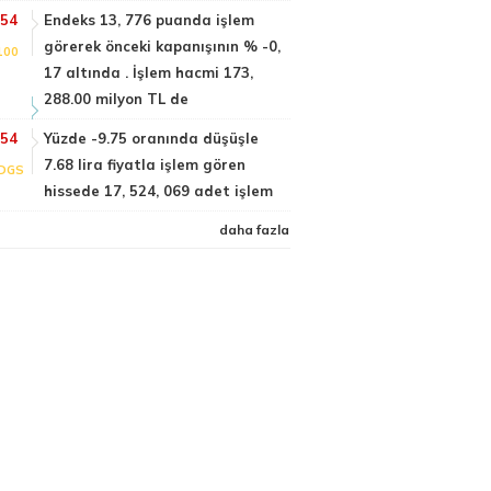
:54
Endeks 13, 776 puanda işlem
görerek önceki kapanışının % -0,
100
17 altında . İşlem hacmi 173,
288.00 milyon TL de
:54
Yüzde -9.75 oranında düşüşle
7.68 lira fiyatla işlem gören
DGS
hissede 17, 524, 069 adet işlem
daha fazla