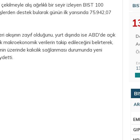
 çekilmeyle alış ağırlıklı bir seyir izleyen BIST 100
BIS
şlerden destek bularak günün ilk yarısında 75.942,07
1
eri akışının zayıf olduğunu, yurt dışında ise ABD'de açık
D
k makroekonomik verilerin takip edileceğini belirterek,
Aç
nin üzerinde kalıcılık sağlanması durumunda yeni
Ö
ydetti.
En
1
BI
AR
EM
GI
MR