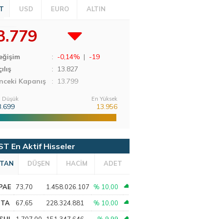
T
USD
EURO
ALTIN
3.779
eğişim
:
-0,14%
|
-19
ılış
:
13.827
nceki Kapanış
: 13.799
 Düşük
En Yüksek
3.699
13.956
ST En Aktif Hisseler
TAN
DÜŞEN
HACİM
ADET
PAE
73,70
1.458.026.107
% 10,00
PTA
67,65
228.324.881
% 10,00
SHL
1.707,00
151.347.646
% 9,99