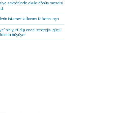
asiye sektöründe okula dönüş mesaisi
dı
lerin internet kullanımı iki katını aştı
ye`nin yurt dışı enerji stratejisi güçlü
lıklarla büyüyor