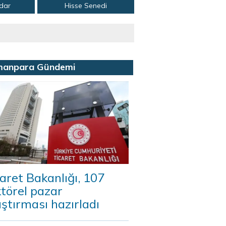
adar
Hisse Senedi
manpara Gündemi
aret Bakanlığı, 107
törel pazar
ştırması hazırladı