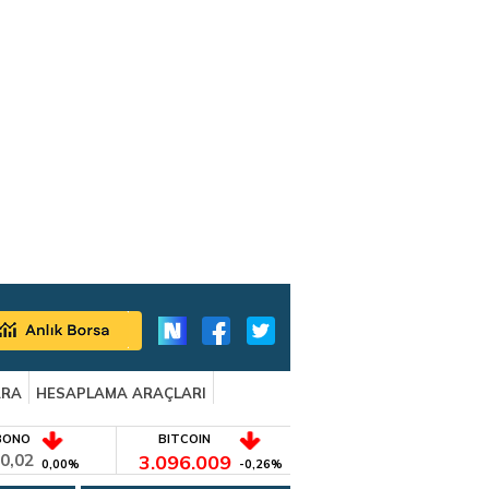
ARA
HESAPLAMA ARAÇLARI
BONO
BITCOIN
0,02
3.096.009
0,00%
-0,26%