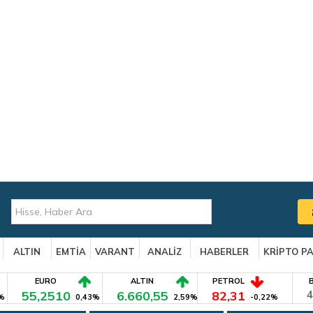
ALTIN
EMTİA
VARANT
ANALİZ
HABERLER
KRİPTO P
EURO
ALTIN
PETROL
55,2510
6.660,55
82,31
4
%
0,43%
2,59%
-0,22%