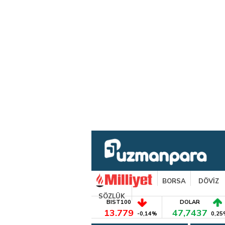
BORSA
DÖVİZ
SÖZLÜK
BIST100
DOLAR
13.779
47,7437
-0,14%
0,25