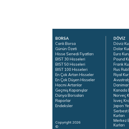
BORSA
DÖVİZ
Canlı Borsa
Döviz Ku
Günün Özeti
Dolar Ku
Hisse Senedi Fiyatları
Euro Kur
BIST 30 Hisseleri
Pound K
BIST 50 Hisseleri
Frank Ku
BIST 100 Hisseleri
Rus Rubl
En Çok Artan Hisseler
Riyal Kur
En Çok Düşen Hisseler
Avustral
Hacmi Artanlar
Danimar
Geçmiş Kapanışlar
Kanada D
Dünya Borsaları
Norveç K
Raporlar
İsveç Kr
Endeksler
Japon Ye
Serbest 
Kurları
Merkez 
Copyright 2026
Kurları
©