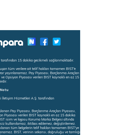
s tarafından 15 dakika gecikmeli sağlanmaktadır.
uşan tüm verilere ait telif hakları tamamen BIST'e
tekrar yayınlanamaz. Pay Piyasası, Borçlanma Araçları
m ve Opsiyon Piyasası verileri BIST kaynaklı en az 15
erdir.
ı Notu
i İletişim Hizmetleri A.Ş. tarafından
ğlanan Pay Piyasası, Borçlanma Araçları Piyasası,
on Piyasası verileri BIST kaynaklı en az 15 dakika
 BIST isim ve logosu Koruma Marka Belgesi altında
iz kullanılamaz, iktibas edilemez, değiştirilemez.
klanan tüm belgelerin telif hakları tamamen BIST'ye
nlanamaz. BIST, verinin sekansı, doğruluğu ve tamlığı