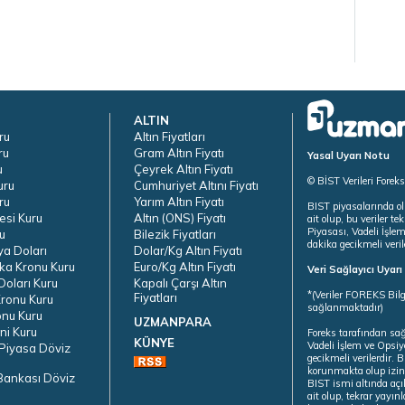
ALTIN
ru
Altın Fiyatları
ru
Gram Altın Fiyatı
Yasal Uyarı Notu
u
Çeyrek Altın Fiyatı
© BİST Verileri Forek
uru
Cumhuriyet Altını Fiyatı
ru
Yarım Altın Fiyatı
BIST piyasalarında ol
esi Kuru
Altın (ONS) Fiyatı
ait olup, bu veriler 
Piyasası, Vadeli İşle
u
Bilezik Fiyatları
dakika gecikmeli veril
ya Doları
Dolar/Kg Altın Fiyatı
ka Kronu Kuru
Euro/Kg Altın Fiyatı
Veri Sağlayıcı Uyar
oları Kuru
Kapalı Çarşı Altın
*(Veriler FOREKS Bilg
Fiyatları
ronu Kuru
sağlanmaktadır)
onu Kuru
UZMANPARA
ni Kuru
Foreks tarafından sa
KÜNYE
Vadeli İşlem ve Opsiy
Piyasa Döviz
gecikmeli verilerdir.
korunmakta olup izins
Bankası Döviz
BIST ismi altında açı
ait olup, tekrar yayı