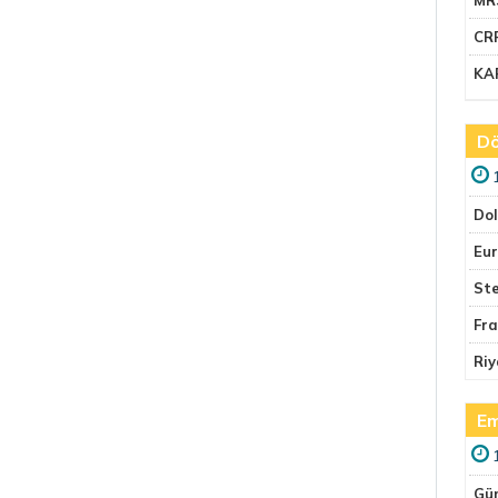
CR
KA
Dö
Do
Eu
Ste
Fr
Riy
Em
Gü