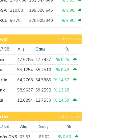
FSA
210,50
195.380.645
% 9,98
RCL
50,70
228.008.040
% 9,98
viz
daha fazla
17:58
Alış
Satış
%
lar
47,6785
47,7437
% 0,25
ro
55,1254
55,2510
% 0,43
rlin
64,2763
64,5985
% 14,52
ank
58,9637
59,2592
% 13,18
al
12,6894
12,7530
% 14,69
tia
daha fazla
17:58
Alış
Satış
%
müş ONS
63,53
63,62
% 0,66