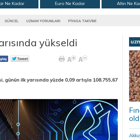
ar Ne Kadar
Euro Ne Kadar
Altın Ne K
GÜNCEL
UZMAN YORUMLARI
PİYASA TAKVİMİ
arısında yükseldi
uz
, günün ilk yarısında yüzde 0,09 artışla 108.755,67
Fın
old
Akku