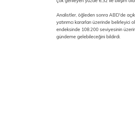
çok gerileyen yüzde 6,32 ile bilişim old
Analistler, öğleden sonra ABD'de açık
yatırımcı kararları üzerinde belirleyic
endeksinde 108.200 seviyesinin üzerin
gündeme gelebileceğini bildirdi.