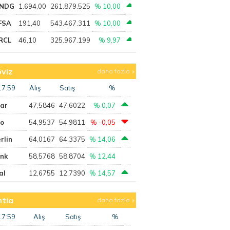
NDG
1.694,00
261.879.525
% 10,00
FSA
191,40
543.467.311
% 10,00
RCL
46,10
325.967.199
% 9,97
viz
daha fazla
17:59
Alış
Satış
%
lar
47,5846
47,6022
% 0,07
ro
54,9537
54,9811
% -0,05
rlin
64,0167
64,3375
% 14,06
ank
58,5768
58,8704
% 12,44
al
12,6755
12,7390
% 14,57
tia
daha fazla
17:59
Alış
Satış
%