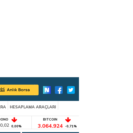
ARA
HESAPLAMA ARAÇLARI
BONO
BITCOIN
0,02
3.064.924
0,00%
-0,71%