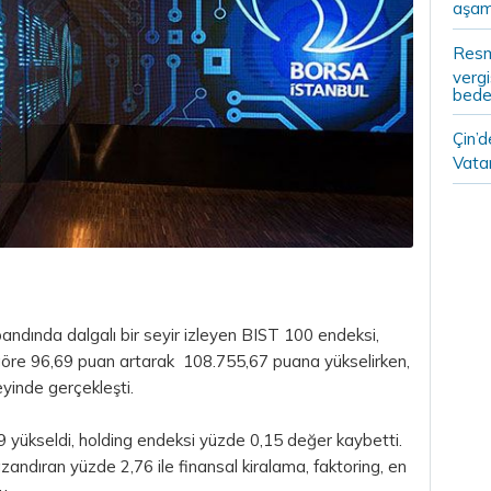
aşam
Resm
vergi
bedel
Çin’
Vatan
andında dalgalı bir seyir izleyen BIST 100 endeksi,
 göre 96,69 puan artarak 108.755,67 puana yükselirken,
eyinde gerçekleşti.
29 yükseldi, holding endeksi yüzde 0,15 değer kaybetti.
zandıran yüzde 2,76 ile finansal kiralama, faktoring, en