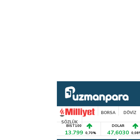
BORSA
DÖVİZ
SÖZLÜK
BIST100
DOLAR
13.799
47,6030
0,70%
0,08