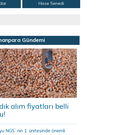
adar
Hisse Senedi
manpara Gündemi
dık alım fiyatları belli
u!
yu NGS`nin 1. ünitesinde önemli