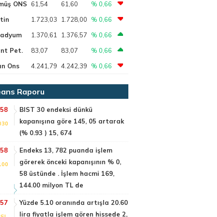
müş ONS
61,54
61,60
% 0,66
tin
1.723,03
1.728,00
% 0,66
ladyum
1.370,61
1.376,57
% 0,66
nt Pet.
83,07
83,07
% 0,66
ın Ons
4.241,79
4.242,39
% 0,66
ans Raporu
:58
BIST 30 endeksi dünkü
kapanışına göre 145, 05 artarak
030
(% 0.93 ) 15, 674
:58
Endeks 13, 782 puanda işlem
görerek önceki kapanışının % 0,
100
58 üstünde . İşlem hacmi 169,
144.00 milyon TL de
:57
Yüzde 5.10 oranında artışla 20.60
lira fiyatla işlem gören hissede 2,
SI