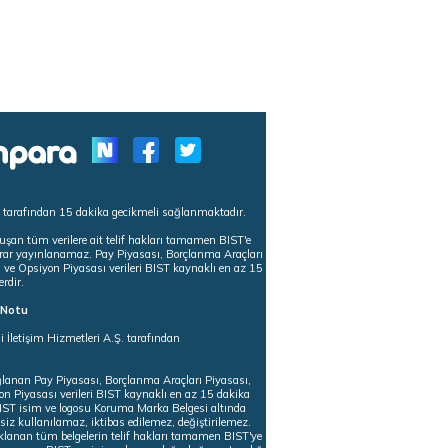
s tarafından 15 dakika gecikmeli sağlanmaktadır.
uşan tüm verilere ait telif hakları tamamen BIST'e
tekrar yayınlanamaz. Pay Piyasası, Borçlanma Araçları
m ve Opsiyon Piyasası verileri BIST kaynaklı en az 15
erdir.
ı Notu
i İletişim Hizmetleri A.Ş. tarafından
ğlanan Pay Piyasası, Borçlanma Araçları Piyasası,
on Piyasası verileri BIST kaynaklı en az 15 dakika
 BIST isim ve logosu Koruma Marka Belgesi altında
iz kullanılamaz, iktibas edilemez, değiştirilemez.
klanan tüm belgelerin telif hakları tamamen BIST'ye