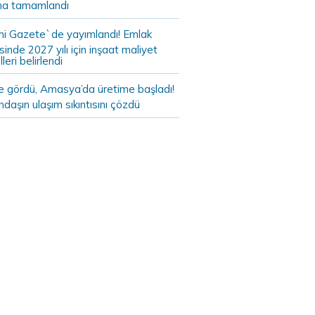
a tamamlandı
i Gazete`de yayımlandı! Emlak
sinde 2027 yılı için inşaat maliyet
leri belirlendi
de gördü, Amasya’da üretime başladı!
daşın ulaşım sıkıntısını çözdü