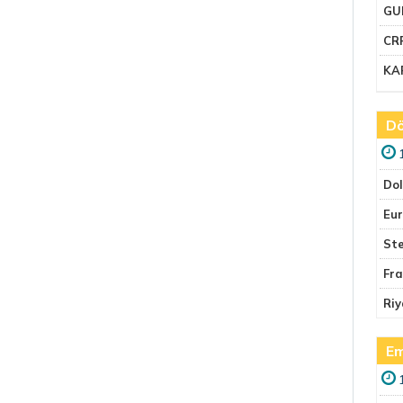
GU
CR
KA
Dö
Do
Eu
Ste
Fr
Riy
Em