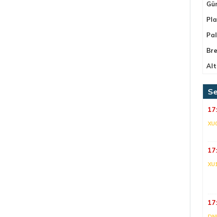
Gü
Pla
Pa
Bre
Alt
Se
17
XU
17
XU
17
DNI