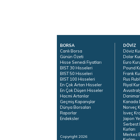
BORSA
DÖVİZ
Canlı Borsa
Döviz Ku
Günün Özeti
Dolar Ku
Hisse Senedi Fiyatları
Euro Kur
BIST 30 Hisseleri
Pound K
BIST 50 Hisseleri
Frank Ku
BIST 100 Hisseleri
Rus Rubl
En Çok Artan Hisseler
Riyal Kur
En Çok Düşen Hisseler
Avustral
Hacmi Artanlar
Danimar
Geçmiş Kapanışlar
Kanada D
Dünya Borsaları
Norveç K
Raporlar
İsveç Kr
Endeksler
Japon Ye
Serbest 
Kurları
Merkez 
Copyright 2026
Kurları