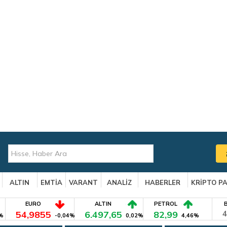
ALTIN
EMTİA
VARANT
ANALİZ
HABERLER
KRİPTO P
EURO
ALTIN
PETROL
54,9855
6.497,65
82,99
4
%
-0,04%
0,02%
4,46%