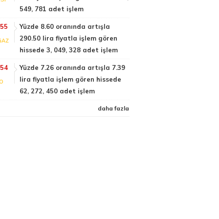
549, 781 adet işlem
:55
Yüzde 8.60 oranında artışla
290.50 lira fiyatla işlem gören
GAZ
hissede 3, 049, 328 adet işlem
:54
Yüzde 7.26 oranında artışla 7.39
lira fiyatla işlem gören hissede
FO
62, 272, 450 adet işlem
daha fazla