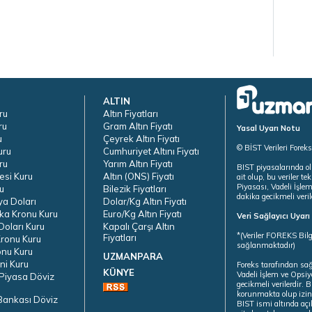
ALTIN
ru
Altın Fiyatları
ru
Gram Altın Fiyatı
Yasal Uyarı Notu
u
Çeyrek Altın Fiyatı
© BİST Verileri Forek
uru
Cumhuriyet Altını Fiyatı
ru
Yarım Altın Fiyatı
BIST piyasalarında ol
esi Kuru
Altın (ONS) Fiyatı
ait olup, bu veriler 
Piyasası, Vadeli İşle
u
Bilezik Fiyatları
dakika gecikmeli veril
ya Doları
Dolar/Kg Altın Fiyatı
ka Kronu Kuru
Euro/Kg Altın Fiyatı
Veri Sağlayıcı Uyar
oları Kuru
Kapalı Çarşı Altın
*(Veriler FOREKS Bilg
Fiyatları
ronu Kuru
sağlanmaktadır)
onu Kuru
UZMANPARA
ni Kuru
Foreks tarafından sa
KÜNYE
Vadeli İşlem ve Opsiy
Piyasa Döviz
gecikmeli verilerdir.
korunmakta olup izins
Bankası Döviz
BIST ismi altında açı