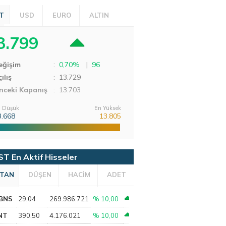
T
USD
EURO
ALTIN
3.799
eğişim
:
0,70%
|
96
ılış
:
13.729
nceki Kapanış
: 13.703
 Düşük
En Yüksek
3.668
13.805
ST En Aktif Hisseler
TAN
DÜŞEN
HACİM
ADET
BNS
29,04
269.986.721
% 10,00
NT
390,50
4.176.021
% 10,00