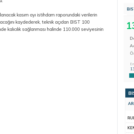
u.
BIS
lanacak kasım ayı istihdam raporundaki verilerin
i olacağını kaydederek, teknik açıdan BIST 100
1
de kalıcılık sağlanması halinde 110.000 seviyesinin
D
Aç
Ö
En
1
BI
AR
RU
KE