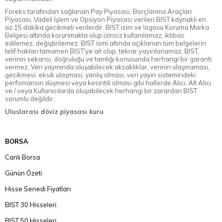
Foreks tarafından sağlanan Pay Piyasası, Borçlanma Araçları
Piyasası, Vadeli İşlem ve Opsiyon Piyasası verileri BIST kaynaklı en
az 15 dakika gecikmeli verilerdir. BIST isim ve logosu Koruma Marka
Belgesi altında korunmakta olup izinsiz kullanılamaz, iktibas
edilemez, değiştirilemez. BIST ismi altında açıklanan tüm belgelerin
telif hakları tamamen BIST'ye ait olup, tekrar yayınlanamaz. BIST,
verinin sekansı, doğruluğu ve tamlığı konusunda herhangi bir garanti
vermez. Veri yayınında oluşabilecek aksaklıklar, verinin ulaşmaması,
gecikmesi, eksik ulaşması, yanlış olması, veri yayın sistemindeki
perfomansın düşmesi veya kesintili olması gibi hallerde Alıcı, Alt Alıcı
ve / veya Kullanıcılarda oluşabilecek herhangi bir zarardan BIST
sorumlu değildir.
Uluslarası döviz piyasası kuru
BORSA
Canlı Borsa
Günün Özeti
Hisse Senedi Fiyatları
BIST 30 Hisseleri
BIST 50 Hisseleri