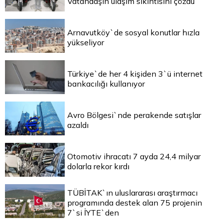
Vatandaşın ulaşım sıkıntısını çözdü
Arnavutköy`de sosyal konutlar hızla
yükseliyor
Türkiye`de her 4 kişiden 3`ü internet
bankacılığı kullanıyor
Avro Bölgesi`nde perakende satışlar
azaldı
Otomotiv ihracatı 7 ayda 24,4 milyar
dolarla rekor kırdı
TÜBİTAK`ın uluslararası araştırmacı
programında destek alan 75 projenin
7`si İYTE`den