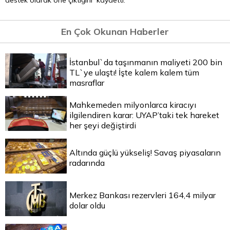
destek olarak öne çıktığını kaydetti.
En Çok Okunan Haberler
İstanbul`da taşınmanın maliyeti 200 bin
TL`ye ulaştı! İşte kalem kalem tüm
masraflar
Mahkemeden milyonlarca kiracıyı
ilgilendiren karar: UYAP’taki tek hareket
her şeyi değiştirdi
Altında güçlü yükseliş! Savaş piyasaların
radarında
Merkez Bankası rezervleri 164,4 milyar
dolar oldu