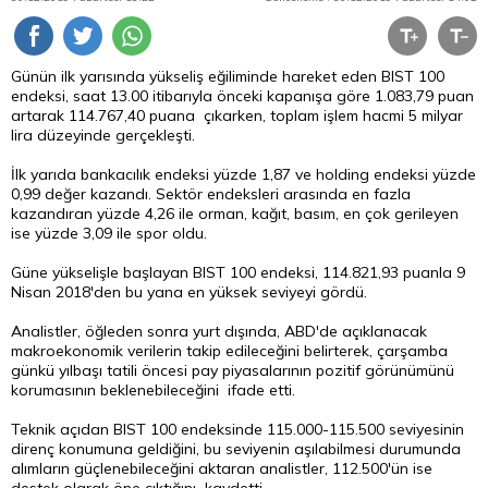
Günün ilk yarısında yükseliş eğiliminde hareket eden BIST 100
endeksi, saat 13.00 itibarıyla önceki kapanışa göre 1.083,79 puan
artarak 114.767,40 puana çıkarken, toplam işlem hacmi 5 milyar
lira düzeyinde gerçekleşti.
İlk yarıda bankacılık endeksi yüzde 1,87 ve holding endeksi yüzde
0,99 değer kazandı. Sektör endeksleri arasında en fazla
kazandıran yüzde 4,26 ile orman, kağıt, basım, en çok gerileyen
ise yüzde 3,09 ile spor oldu.
Güne yükselişle başlayan BIST 100 endeksi, 114.821,93 puanla 9
Nisan 2018'den bu yana en yüksek seviyeyi gördü.
Analistler, öğleden sonra yurt dışında, ABD'de açıklanacak
makroekonomik verilerin takip edileceğini belirterek, çarşamba
günkü yılbaşı tatili öncesi pay piyasalarının pozitif görünümünü
korumasının beklenebileceğini ifade etti.
Teknik açıdan BIST 100 endeksinde 115.000-115.500 seviyesinin
direnç konumuna geldiğini, bu seviyenin aşılabilmesi durumunda
alımların güçlenebileceğini aktaran analistler, 112.500'ün ise