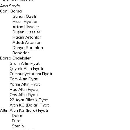
Ana Sayfa
BIST 100 Hisseleri
Canlı Borsa
Günün Özeti
En Çok Artan Hisseler
Hisse Fiyatları
Artan Hisseler
En Çok Düşen Hisseler
Düşen Hisseler
Hacmi Artanlar
Hacmi Artanlar
Adedi Artanlar
Geçmiş Kapanışlar
Dünya Borsaları
Raporlar
Dünya Borsaları
Borsa
Endeksler
Gram Altın Fiyatı
Raporlar
Çeyrek Altın Fiyatı
Endeksler
Cumhuriyet Altını Fiyatı
Tam Altın Fiyatı
Yarım Altın Fiyatı
DÖVİZ
Has Altın Fiyatı
Ons Altın Fiyatı
Döviz Kuru
22 Ayar Bilezik Fiyatı
Dolar Kuru
Altın KG (Dolar) Fiyatı
Altın
Altın KG (Euro) Fiyatı
Euro Kuru
Dolar
Euro
Pound Kuru
Sterlin