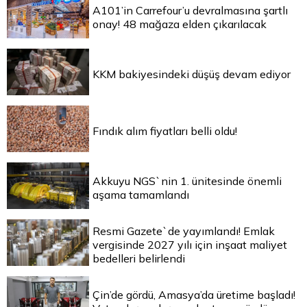
A101’in Carrefour’u devralmasına şartlı
onay! 48 mağaza elden çıkarılacak
KKM bakiyesindeki düşüş devam ediyor
Fındık alım fiyatları belli oldu!
Akkuyu NGS`nin 1. ünitesinde önemli
aşama tamamlandı
Resmi Gazete`de yayımlandı! Emlak
vergisinde 2027 yılı için inşaat maliyet
bedelleri belirlendi
Çin’de gördü, Amasya’da üretime başladı!