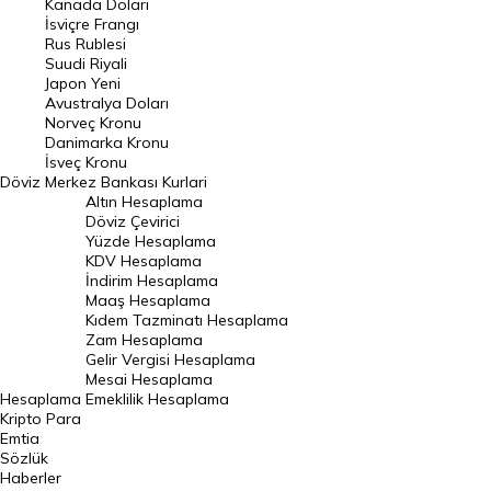
Kanada Doları
Frank Kuru
İsviçre Frangı
Riyal Kuru
Rus Rublesi
Suudi Riyali
Avustralya Doları
Japon Yeni
Avustralya Doları
Danimarka Kronu Kuru
Norveç Kronu
Danimarka Kronu
Kanada Doları Kuru
İsveç Kronu
Döviz
Merkez Bankası Kurlari
Norveç Kronu Kuru
Altın Hesaplama
İsveç Kronu Kuru
Döviz Çevirici
Yüzde Hesaplama
Japon Yeni Kuru
KDV Hesaplama
İndirim Hesaplama
Serbest Piyasa Döviz Kurları
Maaş Hesaplama
Kıdem Tazminatı Hesaplama
Merkez Bankası Döviz Kurları
Zam Hesaplama
Gelir Vergisi Hesaplama
ALTIN
Mesai Hesaplama
Hesaplama
Emeklilik Hesaplama
Altın Fiyatları
Kripto Para
Emtia
Gram Altın Fiyatı
Sözlük
Çeyrek Altın Fiyatı
Haberler