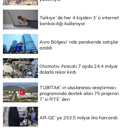
Türkiye`de her 4 kişiden 3`ü internet
bankacılığı kullanıyor
Avro Bölgesi`nde perakende satışlar
azaldı
Otomotiv ihracatı 7 ayda 24,4 milyar
dolarla rekor kırdı
TÜBİTAK`ın uluslararası araştırmacı
programında destek alan 75 projenin
7`si İYTE`den
AR-GE`ye 253,5 milyar lira harcandı