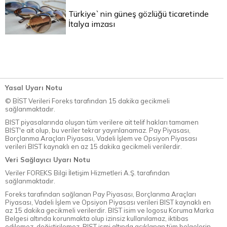
Türkiye`nin güneş gözlüğü ticaretinde
İtalya imzası
Yasal Uyarı Notu
© BİST Verileri Foreks tarafından 15 dakika gecikmeli
sağlanmaktadır.
BIST piyasalarında oluşan tüm verilere ait telif hakları tamamen
BIST'e ait olup, bu veriler tekrar yayınlanamaz. Pay Piyasası,
Borçlanma Araçları Piyasası, Vadeli İşlem ve Opsiyon Piyasası
verileri BIST kaynaklı en az 15 dakika gecikmeli verilerdir.
Veri Sağlayıcı Uyarı Notu
Veriler FOREKS Bilgi İletişim Hizmetleri A.Ş. tarafından
sağlanmaktadır.
Foreks tarafından sağlanan Pay Piyasası, Borçlanma Araçları
Piyasası, Vadeli İşlem ve Opsiyon Piyasası verileri BIST kaynaklı en
az 15 dakika gecikmeli verilerdir. BIST isim ve logosu Koruma Marka
Belgesi altında korunmakta olup izinsiz kullanılamaz, iktibas
edilemez, değiştirilemez. BIST ismi altında açıklanan tüm belgelerin