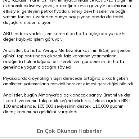
Arz fazlasının artması riskinin fiyatlanması ve Kovid-19 salgınının
ekonomik aktiviteyi yavaşlatacağına kesin gözüyle bakılmasının
etkisiyle gerileyen petrol fiyatları, enerji devi hisseler ve bağlı
yatırım fonları üzerinden dünya pay piyasalarında da tarihi
düşüşlere neden oluyor.
ABD endeks vadeli işlem kontratları hafta açılışında yüzde 5
değer kaybıyla işlem görüyor.
Analistler, bu hafta Avrupa Merkez Bankası'nın (ECB) perşembe
günkü toplantısından çıkacak faiz kararının yatırımcıların
odağında bulunduğunu belirterek, veri gündeminin de hafta
genelinde yoğun olacağını söyledi.
Piyasalardaki oynaklığın aşırı derecede arttığına dikkati çeken
analistler, yatırımcıların temkinli hareket etmesi gerektiğini bildirdi.
Analistler, bugün Almanya'da açıklanacak sanayi üretimi ve dış
ticaret verilerinin takip edileceğini belirterek, teknik açıdan BIST
100 endeksinde, 105.000 seviyesinin destek, 110.000 puanın
direnç konumuna geldiğini vurguladı.
En Çok Okunan Haberler