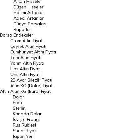
Artan Hisseler
En Çok Düşen Hisseler
Düşen Hisseler
Hacmi Artanlar
Hacmi Artanlar
Adedi Artanlar
Geçmiş Kapanışlar
Dünya Borsaları
Raporlar
Dünya Borsaları
Borsa
Endeksler
Gram Altın Fiyatı
Raporlar
Çeyrek Altın Fiyatı
Endeksler
Cumhuriyet Altını Fiyatı
Tam Altın Fiyatı
Yarım Altın Fiyatı
DÖVİZ
Has Altın Fiyatı
Ons Altın Fiyatı
Döviz Kuru
22 Ayar Bilezik Fiyatı
Dolar Kuru
Altın KG (Dolar) Fiyatı
Altın
Altın KG (Euro) Fiyatı
Euro Kuru
Dolar
Euro
Pound Kuru
Sterlin
Kanada Doları
Frank Kuru
İsviçre Frangı
Riyal Kuru
Rus Rublesi
Suudi Riyali
Avustralya Doları
Japon Yeni