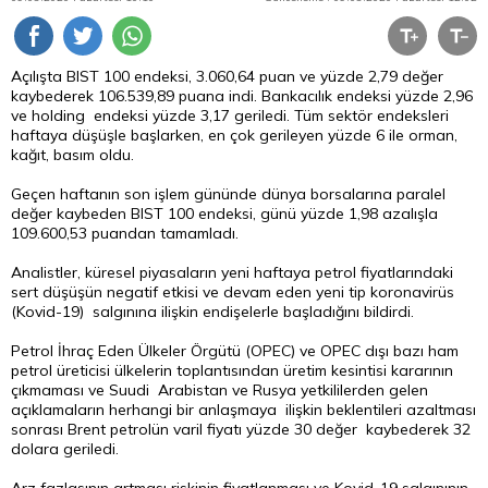
Açılışta BIST 100 endeksi, 3.060,64 puan ve yüzde 2,79 değer
kaybederek 106.539,89 puana indi. Bankacılık endeksi yüzde 2,96
ve holding endeksi yüzde 3,17 geriledi. Tüm sektör endeksleri
haftaya düşüşle başlarken, en çok gerileyen yüzde 6 ile orman,
kağıt, basım oldu.
Geçen haftanın son işlem gününde dünya borsalarına paralel
değer kaybeden BIST 100 endeksi, günü yüzde 1,98 azalışla
109.600,53 puandan tamamladı.
Analistler, küresel piyasaların yeni haftaya petrol fiyatlarındaki
sert düşüşün negatif etkisi ve devam eden yeni tip koronavirüs
(Kovid-19) salgınına ilişkin endişelerle başladığını bildirdi.
Petrol İhraç Eden Ülkeler Örgütü (OPEC) ve OPEC dışı bazı ham
petrol üreticisi ülkelerin toplantısından üretim kesintisi kararının
çıkmaması ve Suudi Arabistan ve Rusya yetkililerden gelen
açıklamaların herhangi bir anlaşmaya ilişkin beklentileri azaltması
sonrası Brent petrolün varil fiyatı yüzde 30 değer kaybederek 32
dolara geriledi.