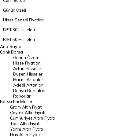
Canlı Borsa
Günün Özeti
Hisse Senedi Fiyatları
BIST 30 Hisseleri
BIST 50 Hisseleri
Ana Sayfa
BIST 100 Hisseleri
Canlı Borsa
Günün Özeti
En Çok Artan Hisseler
Hisse Fiyatları
Artan Hisseler
En Çok Düşen Hisseler
Düşen Hisseler
Hacmi Artanlar
Hacmi Artanlar
Adedi Artanlar
Geçmiş Kapanışlar
Dünya Borsaları
Raporlar
Dünya Borsaları
Borsa
Endeksler
Gram Altın Fiyatı
Raporlar
Çeyrek Altın Fiyatı
Endeksler
Cumhuriyet Altını Fiyatı
Tam Altın Fiyatı
Yarım Altın Fiyatı
DÖVİZ
Has Altın Fiyatı