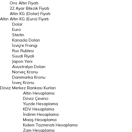
Ons Altın Fiyatı
Döviz Kuru
22 Ayar Bilezik Fiyatı
Dolar Kuru
Altın KG (Dolar) Fiyatı
Altın
Altın KG (Euro) Fiyatı
Euro Kuru
Dolar
Euro
Pound Kuru
Sterlin
Kanada Doları
Frank Kuru
İsviçre Frangı
Riyal Kuru
Rus Rublesi
Suudi Riyali
Avustralya Doları
Japon Yeni
Avustralya Doları
Danimarka Kronu Kuru
Norveç Kronu
Danimarka Kronu
Kanada Doları Kuru
İsveç Kronu
Döviz
Merkez Bankası Kurlari
Norveç Kronu Kuru
Altın Hesaplama
İsveç Kronu Kuru
Döviz Çevirici
Yüzde Hesaplama
Japon Yeni Kuru
KDV Hesaplama
İndirim Hesaplama
Serbest Piyasa Döviz Kurları
Maaş Hesaplama
Kıdem Tazminatı Hesaplama
Merkez Bankası Döviz Kurları
Zam Hesaplama