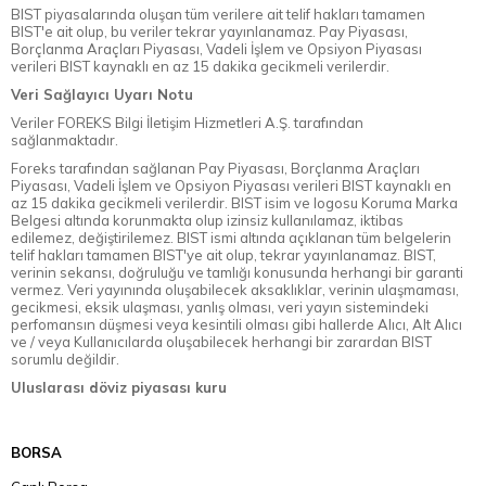
BIST piyasalarında oluşan tüm verilere ait telif hakları tamamen
BIST'e ait olup, bu veriler tekrar yayınlanamaz. Pay Piyasası,
Borçlanma Araçları Piyasası, Vadeli İşlem ve Opsiyon Piyasası
verileri BIST kaynaklı en az 15 dakika gecikmeli verilerdir.
Veri Sağlayıcı Uyarı Notu
Veriler FOREKS Bilgi İletişim Hizmetleri A.Ş. tarafından
sağlanmaktadır.
Foreks tarafından sağlanan Pay Piyasası, Borçlanma Araçları
Piyasası, Vadeli İşlem ve Opsiyon Piyasası verileri BIST kaynaklı en
az 15 dakika gecikmeli verilerdir. BIST isim ve logosu Koruma Marka
Belgesi altında korunmakta olup izinsiz kullanılamaz, iktibas
edilemez, değiştirilemez. BIST ismi altında açıklanan tüm belgelerin
telif hakları tamamen BIST'ye ait olup, tekrar yayınlanamaz. BIST,
verinin sekansı, doğruluğu ve tamlığı konusunda herhangi bir garanti
vermez. Veri yayınında oluşabilecek aksaklıklar, verinin ulaşmaması,
gecikmesi, eksik ulaşması, yanlış olması, veri yayın sistemindeki
perfomansın düşmesi veya kesintili olması gibi hallerde Alıcı, Alt Alıcı
ve / veya Kullanıcılarda oluşabilecek herhangi bir zarardan BIST
sorumlu değildir.
Uluslarası döviz piyasası kuru
BORSA