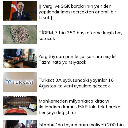
|||Vergi ve SGK borçlarının yeniden
yapılandırılması gerçekten önemli bir
fırsat|||
TİGEM, 7 bin 350 baş reforme küçükbaş
satacak
Yargıtay’dan primle çalışanlara müjde!
Tazminata yansıyacak
Türksat 3A uydusundaki yayınlar 16
Ağustos`ta yeni uydulara geçecek
Mahkemeden milyonlarca kiracıyı
ilgilendiren karar: UYAP’taki tek hareket
her şeyi değiştirdi
İstanbul`da taşınmanın maliyeti 200 bin