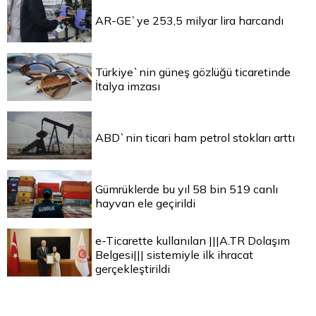
AR-GE`ye 253,5 milyar lira harcandı
Türkiye`nin güneş gözlüğü ticaretinde
İtalya imzası
ABD`nin ticari ham petrol stokları arttı
Gümrüklerde bu yıl 58 bin 519 canlı
hayvan ele geçirildi
e-Ticarette kullanılan |||A.TR Dolaşım
Belgesi||| sistemiyle ilk ihracat
gerçekleştirildi