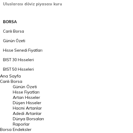
Uluslarası döviz piyasası kuru
BORSA
Canlı Borsa
Günün Özeti
Hisse Senedi Fiyatları
BIST 30 Hisseleri
BIST 50 Hisseleri
Ana Sayfa
BIST 100 Hisseleri
Canlı Borsa
Günün Özeti
En Çok Artan Hisseler
Hisse Fiyatları
Artan Hisseler
En Çok Düşen Hisseler
Düşen Hisseler
Hacmi Artanlar
Hacmi Artanlar
Adedi Artanlar
Geçmiş Kapanışlar
Dünya Borsaları
Raporlar
Dünya Borsaları
Borsa
Endeksler