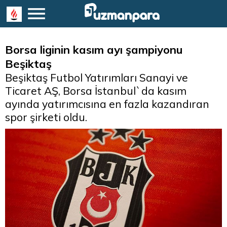
Borsa liginin kasım ayı şampiyonu
Beşiktaş
Beşiktaş Futbol Yatırımları Sanayi ve
Ticaret AŞ, Borsa İstanbul`da kasım
ayında yatırımcısına en fazla kazandıran
spor şirketi oldu.