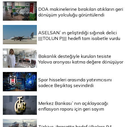
DOA makinelerine bırakılan atıkların geri
dönüşüm yolculuğu görüntülendi
ASELSAN`ın geliştirdiği sığınak delici
|||TOLUN P||| hedefi tam isabetle vurdu
Bakanlık desteğiyle kurulan tesiste
Yalova aronyası katma değere dönüşüyor
Spor hisseleri arasında yatırımcısını
sadece Beşiktaş sevindirdi
Merkez Bankası`nın açıklayacağı
enflasyon raporu için geri sayım
Türkiye, ihracatta hedef ülkelere 94