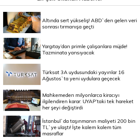
Altında sert yükseliş! ABD`den gelen veri
sonrası tırmanışa geçti
Yargıtay’dan primle çalışanlara müjde!
Tazminata yansıyacak
Türksat 3A uydusundaki yayınlar 16
Ağustos`ta yeni uydulara geçecek
Mahkemeden milyonlarca kiracıyı
ilgilendiren karar: UYAP’taki tek hareket
her şeyi değiştirdi
İstanbul`da taşınmanın maliyeti 200 bin
TL`ye ulaştı! İşte kalem kalem tüm
masraflar