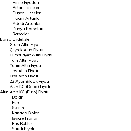
Hisse Fiyatları
Artan Hisseler
En Çok Düşen Hisseler
Düşen Hisseler
Hacmi Artanlar
Hacmi Artanlar
Adedi Artanlar
Geçmiş Kapanışlar
Dünya Borsaları
Raporlar
Dünya Borsaları
Borsa
Endeksler
Gram Altın Fiyatı
Raporlar
Çeyrek Altın Fiyatı
Endeksler
Cumhuriyet Altını Fiyatı
Tam Altın Fiyatı
Yarım Altın Fiyatı
DÖVİZ
Has Altın Fiyatı
Ons Altın Fiyatı
Döviz Kuru
22 Ayar Bilezik Fiyatı
Dolar Kuru
Altın KG (Dolar) Fiyatı
Altın
Altın KG (Euro) Fiyatı
Euro Kuru
Dolar
Euro
Pound Kuru
Sterlin
Kanada Doları
Frank Kuru
İsviçre Frangı
Riyal Kuru
Rus Rublesi
Suudi Riyali