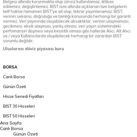
Belgesi altında korunmakta olup izinsiz kullanılamaz, iktibas
edilemez, değiştirilemez. BIST ismi altında açıklanan tüm belgelerin
telif hakları tamamen BIST'ye ait olup, tekrar yayınlanamaz. BIST,
verinin sekansı, doğruluğu ve tamlığı konusunda herhangi bir garanti
vermez. Veri yayınında oluşabilecek aksaklıklar, verinin ulaşmaması,
gecikmesi, eksik ulaşması, yanlış olması, veri yayın sistemindeki
perfomansın düşmesi veya kesintili olması gibi hallerde Alıcı, Alt Alıcı
ve / veya Kullanıcılarda oluşabilecek herhangi bir zarardan BIST
sorumlu değildir.
Uluslarası döviz piyasası kuru
BORSA
Canlı Borsa
Günün Özeti
Hisse Senedi Fiyatları
BIST 30 Hisseleri
BIST 50 Hisseleri
Ana Sayfa
BIST 100 Hisseleri
Canlı Borsa
Günün Özeti
En Çok Artan Hisseler