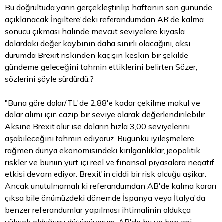
Bu doğrultuda yarın gerçekleştirilip haftanın son gününde
açıklanacak İngiltere'deki referandumdan AB'de kalma
sonucu çıkması halinde mevcut seviyelere kıyasla
dolardaki değer kaybının daha sınırlı olacağını, aksi
durumda Brexit riskinden kaçışın keskin bir şekilde
gündeme geleceğini tahmin ettiklerini belirten Sözer,
sözlerini şöyle sürdürdü:?
"Buna göre dolar/TL'de 2,88'e kadar çekilme makul ve
dolar
alımı için cazip bir seviye olarak değerlendirilebilir.
Aksine Brexit olur ise doların hızla 3,00 seviyelerini
aşabileceğini tahmin ediyoruz. Bugünkü iyileşmelere
rağmen dünya ekonomisindeki kırılganlıklar, jeopolitik
riskler ve bunun yurt içi reel ve finansal piyasalara negatif
etkisi devam ediyor. Brexit'in ciddi bir risk olduğu aşikar.
Ancak unutulmamalı ki referandumdan AB'de kalma kararı
çıksa bile önümüzdeki dönemde İspanya veya İtalya'da
benzer referandumlar yapılması ihtimalinin oldukça
yüksek olduğunu düşünüyorum. AB'de bu ve benzeri