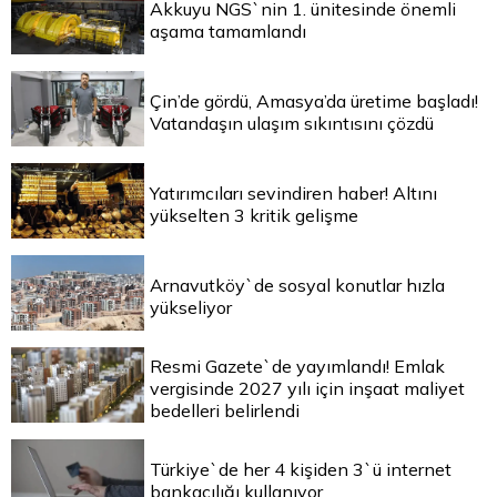
Akkuyu NGS`nin 1. ünitesinde önemli
aşama tamamlandı
Çin’de gördü, Amasya’da üretime başladı!
Vatandaşın ulaşım sıkıntısını çözdü
Yatırımcıları sevindiren haber! Altını
yükselten 3 kritik gelişme
Arnavutköy`de sosyal konutlar hızla
yükseliyor
Resmi Gazete`de yayımlandı! Emlak
vergisinde 2027 yılı için inşaat maliyet
bedelleri belirlendi
Türkiye`de her 4 kişiden 3`ü internet
bankacılığı kullanıyor