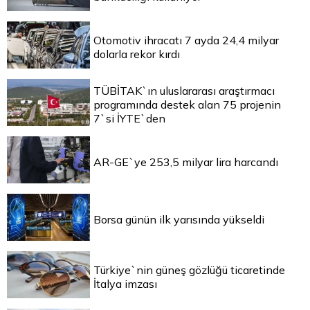
Otomotiv ihracatı 7 ayda 24,4 milyar
dolarla rekor kırdı
TÜBİTAK`ın uluslararası araştırmacı
programında destek alan 75 projenin
7`si İYTE`den
AR-GE`ye 253,5 milyar lira harcandı
Borsa günün ilk yarısında yükseldi
Türkiye`nin güneş gözlüğü ticaretinde
İtalya imzası