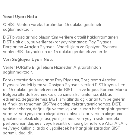
Yasal Uyarı Notu
© BİST Verileri Foreks tarafından 15 dakika gecikmeli
sağlanmaktadır.
BIST piyasalarında oluşan tüm verilere ait telif hakları tamamen
BIST'e ait olup, bu veriler tekrar yayınlanamaz. Pay Piyasası,
Borçlanma Araçları Piyasası, Vadeli İşlem ve Opsiyon Piyasası
verileri BIST kaynaklı en az 15 dakika gecikmeli verilerdir.
Veri Sağlayıcı Uyarı Notu
Veriler FOREKS Bilgi İletişim Hizmetleri A.Ş. tarafından
sağlanmaktadır.
Foreks tarafından sağlanan Pay Piyasası, Borçlanma Araçları
Piyasası, Vadeli İşlem ve Opsiyon Piyasası verileri BIST kaynaklı en
az 15 dakika gecikmeli verilerdir. BIST isim ve logosu Koruma Marka
Belgesi altında korunmakta olup izinsiz kullanılamaz, iktibas
edilemez, değiştirilemez. BIST ismi altında açıklanan tüm belgelerin
telif hakları tamamen BIST'ye ait olup, tekrar yayınlanamaz. BIST,
verinin sekansı, doğruluğu ve tamlığı konusunda herhangi bir garanti
vermez. Veri yayınında oluşabilecek aksaklıklar, verinin ulaşmaması,
gecikmesi, eksik ulaşması, yanlış olması, veri yayın sistemindeki
perfomansın düşmesi veya kesintili olması gibi hallerde Alıcı, Alt Alıcı
ve / veya Kullanıcılarda oluşabilecek herhangi bir zarardan BIST
sorumlu değildir.