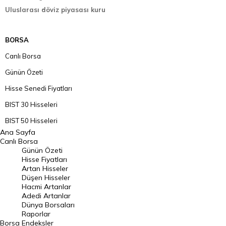
Uluslarası döviz piyasası kuru
BORSA
Canlı Borsa
Günün Özeti
Hisse Senedi Fiyatları
BIST 30 Hisseleri
BIST 50 Hisseleri
Ana Sayfa
BIST 100 Hisseleri
Canlı Borsa
Günün Özeti
En Çok Artan Hisseler
Hisse Fiyatları
Artan Hisseler
En Çok Düşen Hisseler
Düşen Hisseler
Hacmi Artanlar
Hacmi Artanlar
Adedi Artanlar
Geçmiş Kapanışlar
Dünya Borsaları
Raporlar
Dünya Borsaları
Borsa
Endeksler