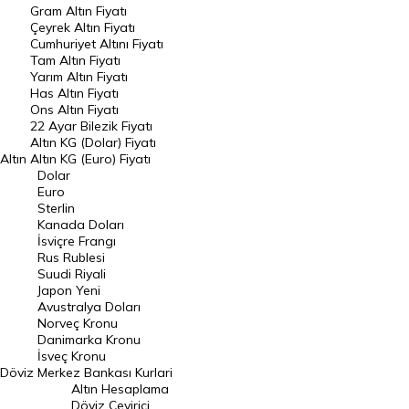
Gram Altın Fiyatı
Raporlar
Çeyrek Altın Fiyatı
Endeksler
Cumhuriyet Altını Fiyatı
Tam Altın Fiyatı
Yarım Altın Fiyatı
DÖVİZ
Has Altın Fiyatı
Ons Altın Fiyatı
Döviz Kuru
22 Ayar Bilezik Fiyatı
Dolar Kuru
Altın KG (Dolar) Fiyatı
Altın
Altın KG (Euro) Fiyatı
Euro Kuru
Dolar
Euro
Pound Kuru
Sterlin
Kanada Doları
Frank Kuru
İsviçre Frangı
Riyal Kuru
Rus Rublesi
Suudi Riyali
Avustralya Doları
Japon Yeni
Avustralya Doları
Danimarka Kronu Kuru
Norveç Kronu
Danimarka Kronu
Kanada Doları Kuru
İsveç Kronu
Döviz
Merkez Bankası Kurlari
Norveç Kronu Kuru
Altın Hesaplama
İsveç Kronu Kuru
Döviz Çevirici