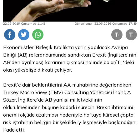
22.06.2016 Çarşamba 11:49
Güncelleme : 22.06.2016 Çarşamba 17:49
Ekonomistler, Birleşik Krallık'ta yarın yapılacak Avrupa
Birliği (AB) referandumunda sandıktan Brexit (İngiltere'nin
AB'den ayrılması) kararının çıkması halinde dolar/TL'deki
olası yükselişe dikkati çekiyor.
Brexit'e dair beklentilerini AA muhabirine değerlendiren
Turkey Macro View (TMV) Consulting Yöneticisi İnanç A.
Sözer, İngiltere'de AB yanlısı milletvekilinin
öldürülmesinden bugüne kadarki sürecin, Brexit ihtimalini
önemli ölçüde azaltması nedeniyle haftaya küresel çapta
risk iştahının belirgin bir şekilde iyileşmesiyle başlandığını
ifade etti.