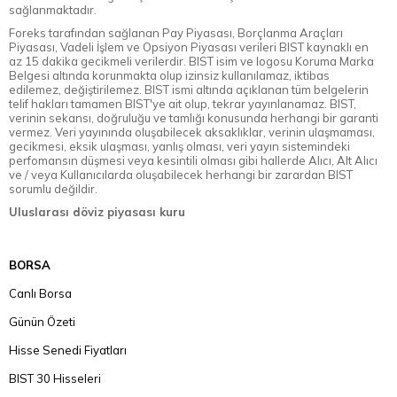
sağlanmaktadır.
Foreks tarafından sağlanan Pay Piyasası, Borçlanma Araçları
Piyasası, Vadeli İşlem ve Opsiyon Piyasası verileri BIST kaynaklı en
az 15 dakika gecikmeli verilerdir. BIST isim ve logosu Koruma Marka
Belgesi altında korunmakta olup izinsiz kullanılamaz, iktibas
edilemez, değiştirilemez. BIST ismi altında açıklanan tüm belgelerin
telif hakları tamamen BIST'ye ait olup, tekrar yayınlanamaz. BIST,
verinin sekansı, doğruluğu ve tamlığı konusunda herhangi bir garanti
vermez. Veri yayınında oluşabilecek aksaklıklar, verinin ulaşmaması,
gecikmesi, eksik ulaşması, yanlış olması, veri yayın sistemindeki
perfomansın düşmesi veya kesintili olması gibi hallerde Alıcı, Alt Alıcı
ve / veya Kullanıcılarda oluşabilecek herhangi bir zarardan BIST
sorumlu değildir.
Uluslarası döviz piyasası kuru
BORSA
Canlı Borsa
Günün Özeti
Hisse Senedi Fiyatları
BIST 30 Hisseleri