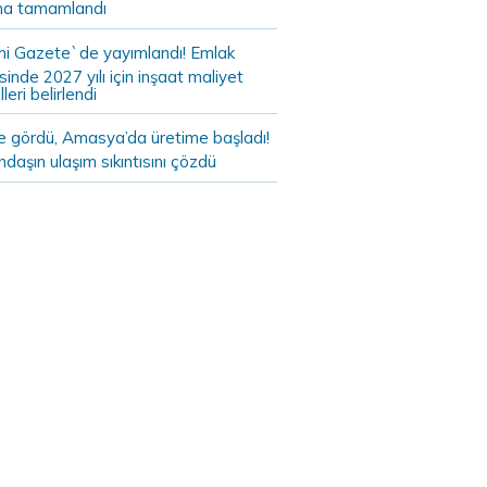
a tamamlandı
i Gazete`de yayımlandı! Emlak
sinde 2027 yılı için inşaat maliyet
leri belirlendi
de gördü, Amasya’da üretime başladı!
daşın ulaşım sıkıntısını çözdü