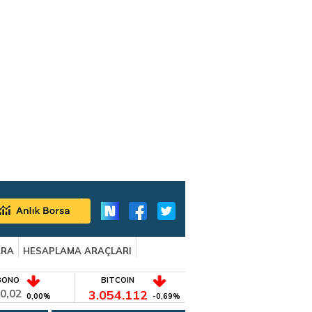
ARA
HESAPLAMA ARAÇLARI
BONO
BITCOIN
0,02
3.054.112
0,00%
-0,69%