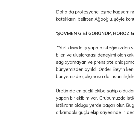
Daha da profesyonelleşme kapsamında
kattıklarını belirten Ağaoğlu, şöyle kon
'ŞOVMEN GİBİ GÖRÜNÜP, HOROZ GİB
"Yurt dışında iş yapma isteğimizden v
bilen ve uluslararası deneyimi olan a
sağlayamayan ve prensipte anlaşamadığ
bünyemizden ayrıldı. Önder Bey'in kend
bünyemizde çalışmasa da insani ilişk
Üretimde en güçlü ekibe sahip olduklar
yapan bir ekibim var. Grubumuzda istik
İstikrarın olduğu yerde başarı olur. 
arkamdaki güçlü ekip sayesinde..." ded