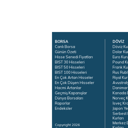
BORSA
DÖVİZ
Canlı Borsa
Döviz Ku
Günün Özeti
Dolar Ku
Hisse Senedi Fiyatları
Euro Kur
BIST 30 Hisseleri
Pound K
BIST 50 Hisseleri
Frank Ku
BIST 100 Hisseleri
Rus Rubl
En Çok Artan Hisseler
Riyal Kur
En Çok Düşen Hisseler
Avustral
Hacmi Artanlar
Danimar
Geçmiş Kapanışlar
Kanada D
Dünya Borsaları
Norveç K
Raporlar
İsveç Kr
Endeksler
Japon Ye
Serbest 
Kurları
Merkez 
Copyright 2026
Kurları