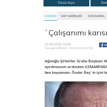
Döviz Kuru
Dol
GÜNDEM
KAP HABERLERİ
SON DAKİKA
`Çalışanımı kar
22.06.2016 14:04
Son güncelleme : 23.06.2016 10:56
Ağaoğlu Şirketler Grubu Başkanı Al
ayrılmasının ardından UZMANPARA`
ben boşamam. Önder Bey`in işini kur