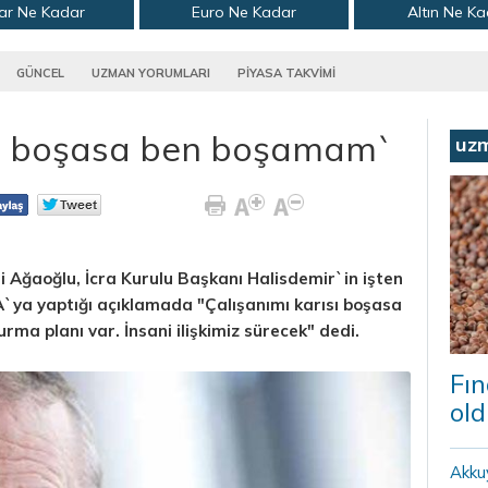
ar Ne Kadar
Euro Ne Kadar
Altın Ne K
GÜNCEL
UZMAN YORUMLARI
PİYASA TAKVİMİ
ısı boşasa ben boşamam`
uz
i Ağaoğlu, İcra Kurulu Başkanı Halisdemir`in işten
ya yaptığı açıklamada "Çalışanımı karısı boşasa
ma planı var. İnsani ilişkimiz sürecek" dedi.
Fın
old
Akku