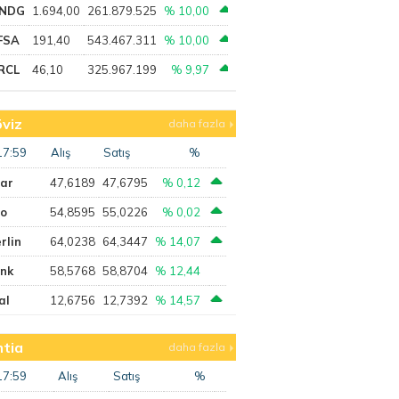
NDG
1.694,00
261.879.525
% 10,00
FSA
191,40
543.467.311
% 10,00
RCL
46,10
325.967.199
% 9,97
viz
daha fazla
17:59
Alış
Satış
%
lar
47,6189
47,6795
% 0,12
ro
54,8595
55,0226
% 0,02
rlin
64,0238
64,3447
% 14,07
ank
58,5768
58,8704
% 12,44
al
12,6756
12,7392
% 14,57
tia
daha fazla
17:59
Alış
Satış
%