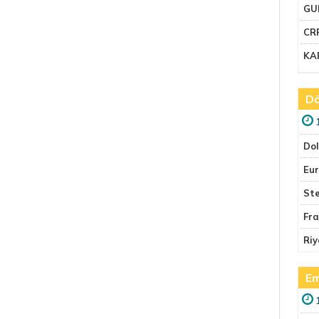
GU
CR
KA
Dö
Do
Eu
Ste
Fr
Riy
Em