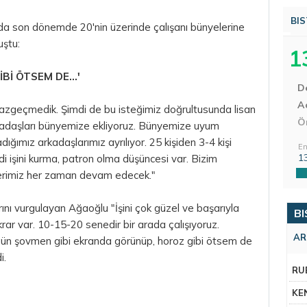
BIS
 son dönemde 20'nin üzerinde çalışanı bünyelerine
uştu:
1
İ ÖTSEM DE...'
D
Aç
azgeçmedik. Şimdi de bu isteğimiz doğrultusunda lisan
Ö
rkadaşları bünyemize ekliyoruz. Bünyemize
uyum
ımız arkadaşlarımız ayrılıyor. 25 kişiden 3-4 kişi
En
1
i işini kurma, patron olma düşüncesi var.
Bizim
ilerimiz her zaman devam edecek."
ını vurgulayan Ağaoğlu "İşini çok güzel ve başarıyla
BI
rar var. 10-15-20 senedir bir arada çalışıyoruz.
AR
Bugün şovmen gibi ekranda görünüp, horoz gibi ötsem de
i.
RU
KE