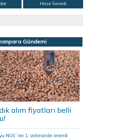
adar
Hisse Senedi
manpara Gündemi
dık alım fiyatları belli
u!
yu NGS`nin 1. ünitesinde önemli