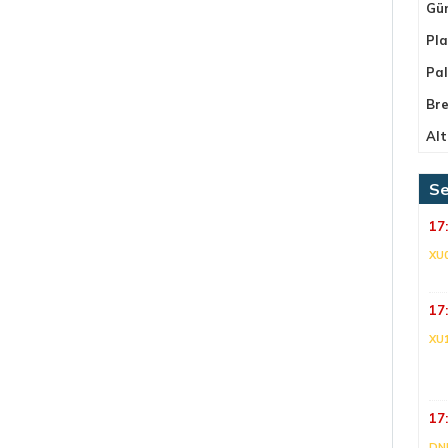
Gü
Pla
Pa
Bre
Alt
Se
17
XU
17
XU
17
DNI