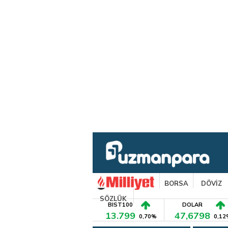
BORSA
DÖVİZ
SÖZLÜK
BIST100
DOLAR
13.799
47,6798
0,70%
0,12