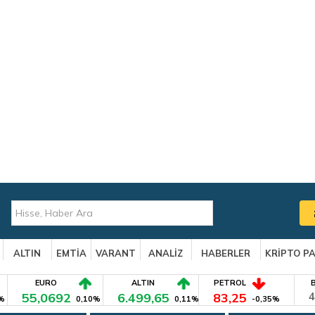
ALTIN
EMTİA
VARANT
ANALİZ
HABERLER
KRİPTO P
EURO
ALTIN
PETROL
55,0692
6.499,65
83,25
4
%
0,10%
0,11%
-0,35%