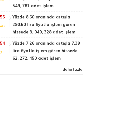
549, 781 adet işlem
:55
Yüzde 8.60 oranında artışla
290.50 lira fiyatla işlem gören
GAZ
hissede 3, 049, 328 adet işlem
:54
Yüzde 7.26 oranında artışla 7.39
lira fiyatla işlem gören hissede
FO
62, 272, 450 adet işlem
daha fazla