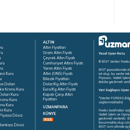
ALTIN
ru
Altın Fiyatları
ru
Gram Altın Fiyatı
Yasal Uyarı Notu
u
Çeyrek Altın Fiyatı
© BİST Verileri Forek
uru
Cumhuriyet Altını Fiyatı
ru
Yarım Altın Fiyatı
BIST piyasalarında ol
esi Kuru
Altın (ONS) Fiyatı
ait olup, bu veriler 
Piyasası, Vadeli İşle
u
Bilezik Fiyatları
dakika gecikmeli veril
ya Doları
Dolar/Kg Altın Fiyatı
ka Kronu Kuru
Euro/Kg Altın Fiyatı
Veri Sağlayıcı Uyar
oları Kuru
Kapalı Çarşı Altın
*(Veriler FOREKS Bilg
Fiyatları
ronu Kuru
sağlanmaktadır)
onu Kuru
UZMANPARA
ni Kuru
Foreks tarafından sa
KÜNYE
Vadeli İşlem ve Opsiy
Piyasa Döviz
gecikmeli verilerdir.
korunmakta olup izins
Bankası Döviz
BIST ismi altında açı