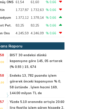
müş ONS
61,54
61,60
% 0,66
tin
1.727,87
1.732,63
% 0,66
ladyum
1.372,12
1.378,14
% 0,66
nt Pet.
83,25
83,25
% 0,66
ın Ons
4.245,59
4.246,09
% 0,66
ans Raporu
:58
BIST 30 endeksi dünkü
kapanışına göre 145, 05 artarak
030
(% 0.93 ) 15, 674
:58
Endeks 13, 782 puanda işlem
görerek önceki kapanışının % 0,
100
58 üstünde . İşlem hacmi 169,
144.00 milyon TL de
:57
Yüzde 5.10 oranında artışla 20.60
lira fiyatla işlem gören hissede 2,
SI