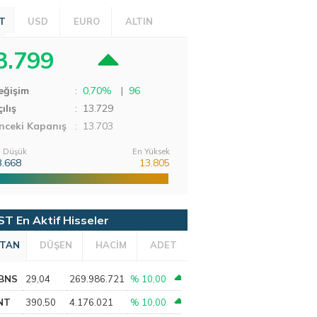
T
USD
EURO
ALTIN
3.799
eğişim
:
0,70%
|
96
ılış
:
13.729
nceki Kapanış
: 13.703
 Düşük
En Yüksek
3.668
13.805
ST En Aktif Hisseler
TAN
DÜŞEN
HACİM
ADET
BNS
29,04
269.986.721
% 10,00
NT
390,50
4.176.021
% 10,00