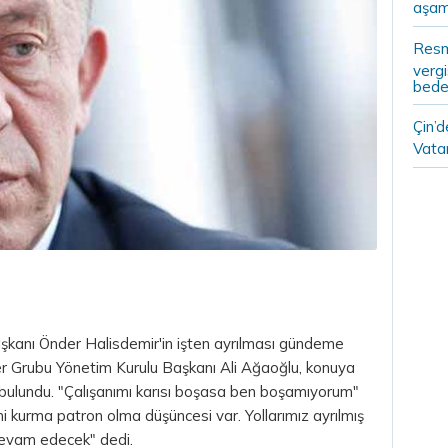
aşam
Resm
vergi
bedel
Çin’
Vatan
aşkanı Önder Halisdemir'in işten ayrılması gündeme
er Grubu Yönetim Kurulu Başkanı Ali Ağaoğlu, konuya
ulundu. "Çalışanımı karısı boşasa ben boşamıyorum"
ni kurma patron olma düşüncesi var. Yollarımız ayrılmış
 devam edecek" dedi.