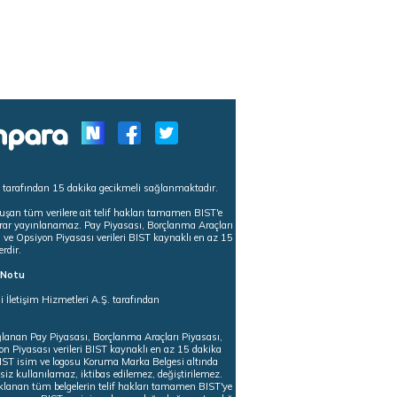
s tarafından 15 dakika gecikmeli sağlanmaktadır.
uşan tüm verilere ait telif hakları tamamen BIST'e
tekrar yayınlanamaz. Pay Piyasası, Borçlanma Araçları
m ve Opsiyon Piyasası verileri BIST kaynaklı en az 15
erdir.
ı Notu
i İletişim Hizmetleri A.Ş. tarafından
ğlanan Pay Piyasası, Borçlanma Araçları Piyasası,
on Piyasası verileri BIST kaynaklı en az 15 dakika
 BIST isim ve logosu Koruma Marka Belgesi altında
iz kullanılamaz, iktibas edilemez, değiştirilemez.
klanan tüm belgelerin telif hakları tamamen BIST'ye