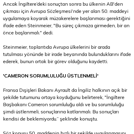
Ancak İngiltere’deki sonuçtan sonra bu ülkenin AB'den
çıkması için Avrupa Sözleşmesi'nde yer alan 50. maddeyi
uygulamaya koyarak müzakerelere başlanması gerektiğini
ifade eden Steinmeier, "Bu süreç çıkmaza girmeden, bir an
önce başlanmalı." dedi.
Steinmeier, toplantıda Avrupa ülkelerini bir arada
tutulması yönünde bir irade beyanında bulunduklarını ifade
ederek, bunun ortak bir görev olduğunu kaydetti.
'CAMERON SORUMLULUĞU ÜSTLENMELİ'
Fransa Dışişleri Bakanı Ayrault da İngiliz halkının açık bir
şekilde tutumunu ortaya koyduğunu belirterek, "İngiltere
Başbakanı Cameron sorumluluğu aldı ve bu sorumluluğu
şimdi üstlenmeli, sonuçlarına katlanmalı. Bu sonuçları
kendisi de beklemiyordu.” şeklinde konuştu.
Söz konusu 50. maddenin hızlı bir şekilde uygulanmasını