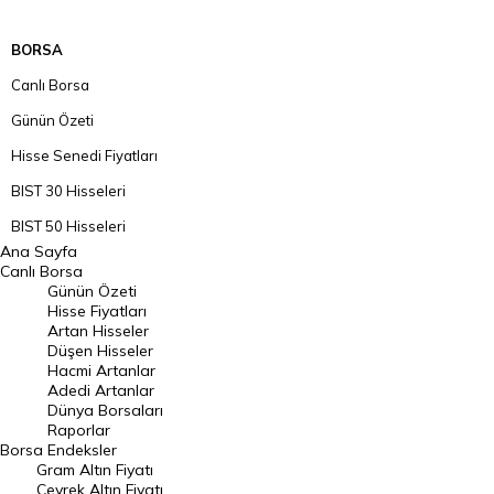
BORSA
Canlı Borsa
Günün Özeti
Hisse Senedi Fiyatları
BIST 30 Hisseleri
BIST 50 Hisseleri
Ana Sayfa
BIST 100 Hisseleri
Canlı Borsa
Günün Özeti
En Çok Artan Hisseler
Hisse Fiyatları
Artan Hisseler
En Çok Düşen Hisseler
Düşen Hisseler
Hacmi Artanlar
Hacmi Artanlar
Adedi Artanlar
Geçmiş Kapanışlar
Dünya Borsaları
Raporlar
Dünya Borsaları
Borsa
Endeksler
Gram Altın Fiyatı
Raporlar
Çeyrek Altın Fiyatı