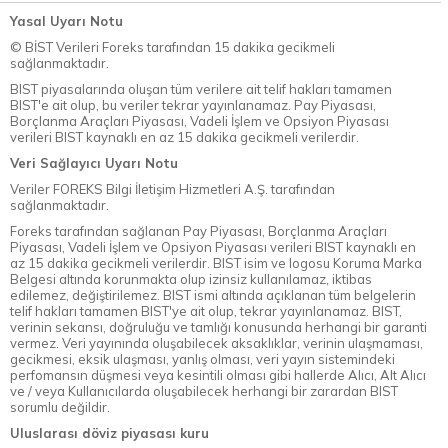
Yasal Uyarı Notu
© BİST Verileri Foreks tarafından 15 dakika gecikmeli
sağlanmaktadır.
BIST piyasalarında oluşan tüm verilere ait telif hakları tamamen
BIST'e ait olup, bu veriler tekrar yayınlanamaz. Pay Piyasası,
Borçlanma Araçları Piyasası, Vadeli İşlem ve Opsiyon Piyasası
verileri BIST kaynaklı en az 15 dakika gecikmeli verilerdir.
Veri Sağlayıcı Uyarı Notu
Veriler FOREKS Bilgi İletişim Hizmetleri A.Ş. tarafından
sağlanmaktadır.
Foreks tarafından sağlanan Pay Piyasası, Borçlanma Araçları
Piyasası, Vadeli İşlem ve Opsiyon Piyasası verileri BIST kaynaklı en
az 15 dakika gecikmeli verilerdir. BIST isim ve logosu Koruma Marka
Belgesi altında korunmakta olup izinsiz kullanılamaz, iktibas
edilemez, değiştirilemez. BIST ismi altında açıklanan tüm belgelerin
telif hakları tamamen BIST'ye ait olup, tekrar yayınlanamaz. BIST,
verinin sekansı, doğruluğu ve tamlığı konusunda herhangi bir garanti
vermez. Veri yayınında oluşabilecek aksaklıklar, verinin ulaşmaması,
gecikmesi, eksik ulaşması, yanlış olması, veri yayın sistemindeki
perfomansın düşmesi veya kesintili olması gibi hallerde Alıcı, Alt Alıcı
ve / veya Kullanıcılarda oluşabilecek herhangi bir zarardan BIST
sorumlu değildir.
Uluslarası döviz piyasası kuru