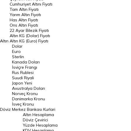
Endeksler
Cumhuriyet Altını Fiyatı
Tam Altın Fiyatı
Yarım Altın Fiyatı
DÖVİZ
Has Altın Fiyatı
Ons Altın Fiyatı
Döviz Kuru
22 Ayar Bilezik Fiyatı
Dolar Kuru
Altın KG (Dolar) Fiyatı
Altın
Altın KG (Euro) Fiyatı
Euro Kuru
Dolar
Euro
Pound Kuru
Sterlin
Kanada Doları
Frank Kuru
İsviçre Frangı
Riyal Kuru
Rus Rublesi
Suudi Riyali
Avustralya Doları
Japon Yeni
Avustralya Doları
Danimarka Kronu Kuru
Norveç Kronu
Danimarka Kronu
Kanada Doları Kuru
İsveç Kronu
Döviz
Merkez Bankası Kurlari
Norveç Kronu Kuru
Altın Hesaplama
İsveç Kronu Kuru
Döviz Çevirici
Yüzde Hesaplama
Japon Yeni Kuru
KDV Hesaplama