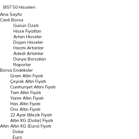
BIST 50 Hisseleri
Ana Sayfa
BIST 100 Hisseleri
Canlı Borsa
Günün Özeti
En Çok Artan Hisseler
Hisse Fiyatları
Artan Hisseler
En Çok Düşen Hisseler
Düşen Hisseler
Hacmi Artanlar
Hacmi Artanlar
Adedi Artanlar
Geçmiş Kapanışlar
Dünya Borsaları
Raporlar
Dünya Borsaları
Borsa
Endeksler
Gram Altın Fiyatı
Raporlar
Çeyrek Altın Fiyatı
Endeksler
Cumhuriyet Altını Fiyatı
Tam Altın Fiyatı
Yarım Altın Fiyatı
DÖVİZ
Has Altın Fiyatı
Ons Altın Fiyatı
Döviz Kuru
22 Ayar Bilezik Fiyatı
Dolar Kuru
Altın KG (Dolar) Fiyatı
Altın
Altın KG (Euro) Fiyatı
Euro Kuru
Dolar
Euro