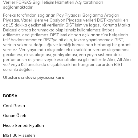
Veriler FOREKS Bilgi İletişim Hizmetleri A.Ş. tarafından
sağlanmaktadır.
Foreks tarafından sağlanan Pay Piyasası, Borçlanma Araçları
Piyasası, Vadeli İşlem ve Opsiyon Piyasası verileri BIST kaynaklı en
az 15 dakika gecikmeli verilerdir. BIST isim ve logosu Koruma Marka
Belgesi altında korunmakta olup izinsiz kullanılamaz, iktibas
edilemez, değiştirilemez. BIST ismi altında açıklanan tüm belgelerin
telif hakları tamamen BIST'ye ait olup, tekrar yayınlanamaz. BIST,
verinin sekansı, doğruluğu ve tamlığı konusunda herhangi bir garanti
vermez. Veri yayınında oluşabilecek aksaklıklar, verinin ulaşmaması,
gecikmesi, eksik ulaşması, yanlış olması, veri yayın sistemindeki
perfomansın düşmesi veya kesintili olması gibi hallerde Alıcı, Alt Alıcı
ve / veya Kullanıcılarda oluşabilecek herhangi bir zarardan BIST
sorumlu değildir.
Uluslarası döviz piyasası kuru
BORSA
Canlı Borsa
Günün Özeti
Hisse Senedi Fiyatları
BIST 30 Hisseleri