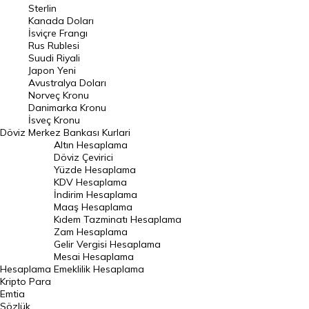
Pound Kuru
Sterlin
Kanada Doları
Frank Kuru
İsviçre Frangı
Riyal Kuru
Rus Rublesi
Suudi Riyali
Avustralya Doları
Japon Yeni
Avustralya Doları
Danimarka Kronu Kuru
Norveç Kronu
Danimarka Kronu
Kanada Doları Kuru
İsveç Kronu
Döviz
Merkez Bankası Kurlari
Norveç Kronu Kuru
Altın Hesaplama
İsveç Kronu Kuru
Döviz Çevirici
Yüzde Hesaplama
Japon Yeni Kuru
KDV Hesaplama
İndirim Hesaplama
Serbest Piyasa Döviz Kurları
Maaş Hesaplama
Kıdem Tazminatı Hesaplama
Merkez Bankası Döviz Kurları
Zam Hesaplama
Gelir Vergisi Hesaplama
ALTIN
Mesai Hesaplama
Hesaplama
Emeklilik Hesaplama
Altın Fiyatları
Kripto Para
Emtia
Gram Altın Fiyatı
Sözlük