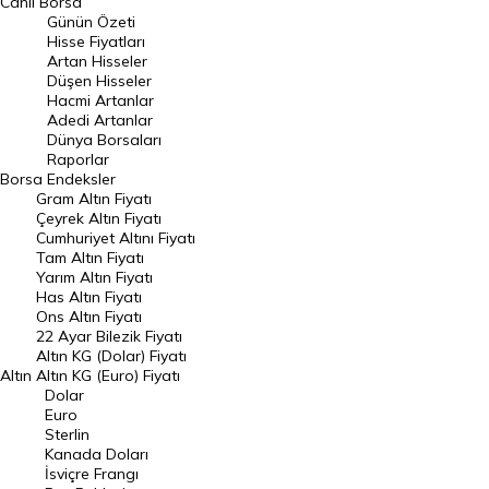
Canlı Borsa
Günün Özeti
En Çok Artan Hisseler
Hisse Fiyatları
Artan Hisseler
En Çok Düşen Hisseler
Düşen Hisseler
Hacmi Artanlar
Hacmi Artanlar
Adedi Artanlar
Geçmiş Kapanışlar
Dünya Borsaları
Raporlar
Dünya Borsaları
Borsa
Endeksler
Gram Altın Fiyatı
Raporlar
Çeyrek Altın Fiyatı
Endeksler
Cumhuriyet Altını Fiyatı
Tam Altın Fiyatı
Yarım Altın Fiyatı
DÖVİZ
Has Altın Fiyatı
Ons Altın Fiyatı
Döviz Kuru
22 Ayar Bilezik Fiyatı
Dolar Kuru
Altın KG (Dolar) Fiyatı
Altın
Altın KG (Euro) Fiyatı
Euro Kuru
Dolar
Euro
Pound Kuru
Sterlin
Kanada Doları
Frank Kuru
İsviçre Frangı