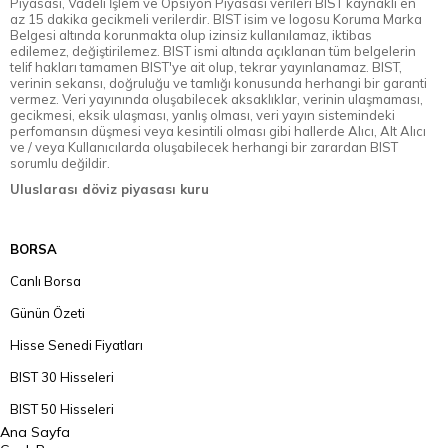
Piyasası, Vadeli İşlem ve Opsiyon Piyasası verileri BIST kaynaklı en
az 15 dakika gecikmeli verilerdir. BIST isim ve logosu Koruma Marka
Belgesi altında korunmakta olup izinsiz kullanılamaz, iktibas
edilemez, değiştirilemez. BIST ismi altında açıklanan tüm belgelerin
telif hakları tamamen BIST'ye ait olup, tekrar yayınlanamaz. BIST,
verinin sekansı, doğruluğu ve tamlığı konusunda herhangi bir garanti
vermez. Veri yayınında oluşabilecek aksaklıklar, verinin ulaşmaması,
gecikmesi, eksik ulaşması, yanlış olması, veri yayın sistemindeki
perfomansın düşmesi veya kesintili olması gibi hallerde Alıcı, Alt Alıcı
ve / veya Kullanıcılarda oluşabilecek herhangi bir zarardan BIST
sorumlu değildir.
Uluslarası döviz piyasası kuru
BORSA
Canlı Borsa
Günün Özeti
Hisse Senedi Fiyatları
BIST 30 Hisseleri
BIST 50 Hisseleri
Ana Sayfa
BIST 100 Hisseleri