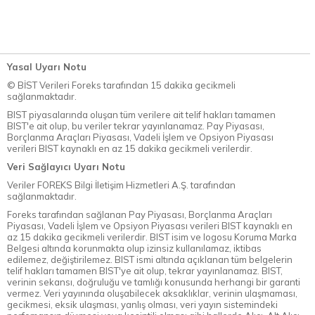
Yasal Uyarı Notu
© BİST Verileri Foreks tarafından 15 dakika gecikmeli
sağlanmaktadır.
BIST piyasalarında oluşan tüm verilere ait telif hakları tamamen
BIST'e ait olup, bu veriler tekrar yayınlanamaz. Pay Piyasası,
Borçlanma Araçları Piyasası, Vadeli İşlem ve Opsiyon Piyasası
verileri BIST kaynaklı en az 15 dakika gecikmeli verilerdir.
Veri Sağlayıcı Uyarı Notu
Veriler FOREKS Bilgi İletişim Hizmetleri A.Ş. tarafından
sağlanmaktadır.
Foreks tarafından sağlanan Pay Piyasası, Borçlanma Araçları
Piyasası, Vadeli İşlem ve Opsiyon Piyasası verileri BIST kaynaklı en
az 15 dakika gecikmeli verilerdir. BIST isim ve logosu Koruma Marka
Belgesi altında korunmakta olup izinsiz kullanılamaz, iktibas
edilemez, değiştirilemez. BIST ismi altında açıklanan tüm belgelerin
telif hakları tamamen BIST'ye ait olup, tekrar yayınlanamaz. BIST,
verinin sekansı, doğruluğu ve tamlığı konusunda herhangi bir garanti
vermez. Veri yayınında oluşabilecek aksaklıklar, verinin ulaşmaması,
gecikmesi, eksik ulaşması, yanlış olması, veri yayın sistemindeki