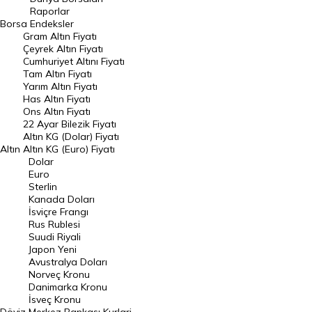
Raporlar
Dünya Borsaları
Borsa
Endeksler
Gram Altın Fiyatı
Raporlar
Çeyrek Altın Fiyatı
Endeksler
Cumhuriyet Altını Fiyatı
Tam Altın Fiyatı
Yarım Altın Fiyatı
DÖVİZ
Has Altın Fiyatı
Ons Altın Fiyatı
Döviz Kuru
22 Ayar Bilezik Fiyatı
Dolar Kuru
Altın KG (Dolar) Fiyatı
Altın
Altın KG (Euro) Fiyatı
Euro Kuru
Dolar
Euro
Pound Kuru
Sterlin
Kanada Doları
Frank Kuru
İsviçre Frangı
Riyal Kuru
Rus Rublesi
Suudi Riyali
Avustralya Doları
Japon Yeni
Avustralya Doları
Danimarka Kronu Kuru
Norveç Kronu
Danimarka Kronu
Kanada Doları Kuru
İsveç Kronu