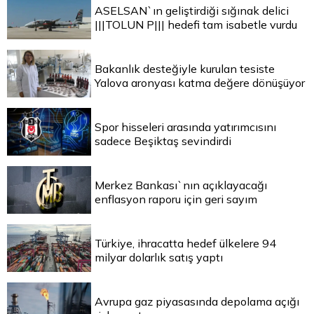
ASELSAN`ın geliştirdiği sığınak delici
|||TOLUN P||| hedefi tam isabetle vurdu
Bakanlık desteğiyle kurulan tesiste
Yalova aronyası katma değere dönüşüyor
Spor hisseleri arasında yatırımcısını
sadece Beşiktaş sevindirdi
Merkez Bankası`nın açıklayacağı
enflasyon raporu için geri sayım
Türkiye, ihracatta hedef ülkelere 94
milyar dolarlık satış yaptı
Avrupa gaz piyasasında depolama açığı