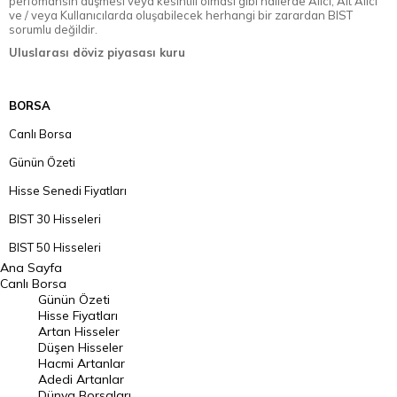
perfomansın düşmesi veya kesintili olması gibi hallerde Alıcı, Alt Alıcı
ve / veya Kullanıcılarda oluşabilecek herhangi bir zarardan BIST
sorumlu değildir.
Uluslarası döviz piyasası kuru
BORSA
Canlı Borsa
Günün Özeti
Hisse Senedi Fiyatları
BIST 30 Hisseleri
BIST 50 Hisseleri
Ana Sayfa
BIST 100 Hisseleri
Canlı Borsa
Günün Özeti
En Çok Artan Hisseler
Hisse Fiyatları
Artan Hisseler
En Çok Düşen Hisseler
Düşen Hisseler
Hacmi Artanlar
Hacmi Artanlar
Adedi Artanlar
Geçmiş Kapanışlar
Dünya Borsaları