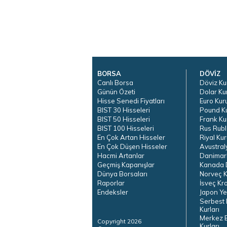
BORSA
DÖVİZ
Canlı Borsa
Döviz Ku
Günün Özeti
Dolar Ku
Hisse Senedi Fiyatları
Euro Kur
BIST 30 Hisseleri
Pound K
BIST 50 Hisseleri
Frank Ku
BIST 100 Hisseleri
Rus Rubl
En Çok Artan Hisseler
Riyal Kur
En Çok Düşen Hisseler
Avustral
Hacmi Artanlar
Danimar
Geçmiş Kapanışlar
Kanada D
Dünya Borsaları
Norveç K
Raporlar
İsveç Kr
Endeksler
Japon Ye
Serbest 
Kurları
Merkez 
Copyright 2026
Kurları