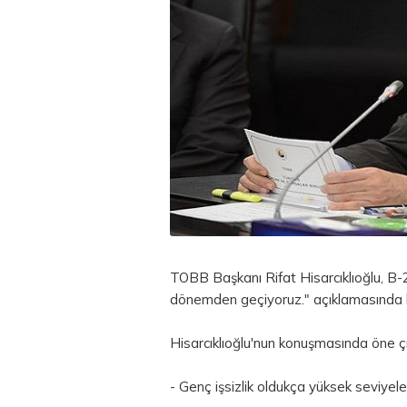
TOBB Başkanı Rifat Hisarcıklıoğlu, B-20
dönemden geçiyoruz." açıklamasında 
Hisarcıklıoğlu'nun konuşmasında öne çı
- Genç işsizlik oldukça yüksek seviyel