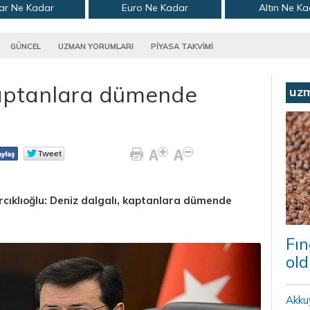
ar Ne Kadar
Euro Ne Kadar
Altın Ne K
GÜNCEL
UZMAN YORUMLARI
PİYASA TAKVİMİ
kaptanlara dümende
uz
rcıklıoğlu: Deniz dalgalı, kaptanlara dümende
Fın
old
Akku