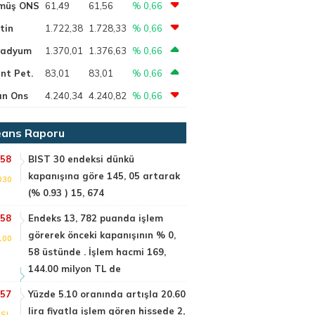
müş ONS
61,49
61,56
% 0,66
tin
1.722,38
1.728,33
% 0,66
ladyum
1.370,01
1.376,63
% 0,66
nt Pet.
83,01
83,01
% 0,66
ın Ons
4.240,34
4.240,82
% 0,66
ans Raporu
:58
BIST 30 endeksi dünkü
kapanışına göre 145, 05 artarak
030
(% 0.93 ) 15, 674
:58
Endeks 13, 782 puanda işlem
görerek önceki kapanışının % 0,
100
58 üstünde . İşlem hacmi 169,
144.00 milyon TL de
:57
Yüzde 5.10 oranında artışla 20.60
lira fiyatla işlem gören hissede 2,
SI