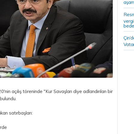
aşam
Resm
vergi
bedel
Çin’
Vatan
'nin açılış töreninde "Kur Savaşları diye adlandırılan bir
bulundu.
kan satırbaşları:
erde