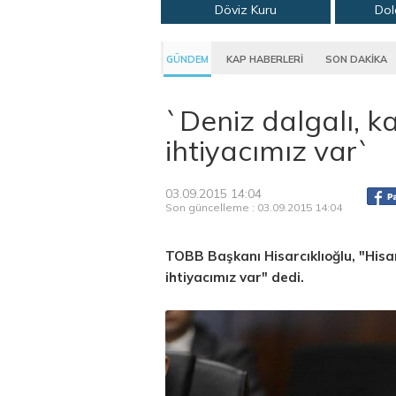
Döviz Kuru
Dol
GÜNDEM
KAP HABERLERİ
SON DAKİKA
`Deniz dalgalı, 
ihtiyacımız var`
03.09.2015 14:04
Son güncelleme : 03.09.2015 14:04
TOBB Başkanı Hisarcıklıoğlu, "Hisa
ihtiyacımız var" dedi.