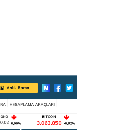
ARA
HESAPLAMA ARAÇLARI
BONO
BITCOIN
0,02
3.063.850
0,00%
-0,82%