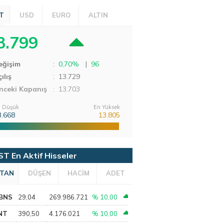
T
USD
EURO
ALTIN
3.799
eğişim
:
0,70%
|
96
ılış
:
13.729
nceki Kapanış
: 13.703
 Düşük
En Yüksek
3.668
13.805
ST En Aktif Hisseler
TAN
DÜŞEN
HACİM
ADET
BNS
29,04
269.986.721
% 10,00
NT
390,50
4.176.021
% 10,00