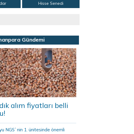
adar
Hisse Senedi
manpara Gündemi
dık alım fiyatları belli
u!
yu NGS`nin 1. ünitesinde önemli