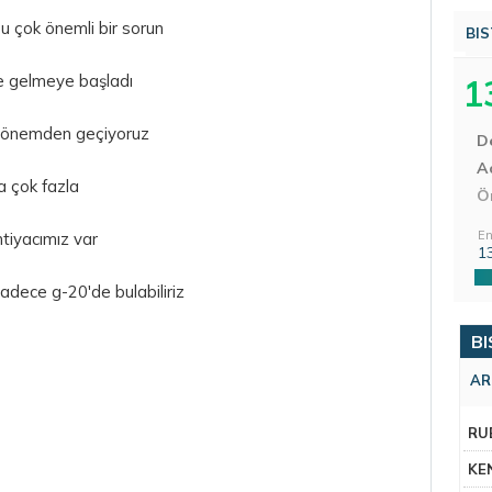
bu çok önemli bir sorun
BIS
ine gelmeye başladı
1
r dönemden geçiyoruz
D
Aç
la çok fazla
Ö
En
tiyacımız var
1
adece g-20'de bulabiliriz
BI
AR
RU
KE