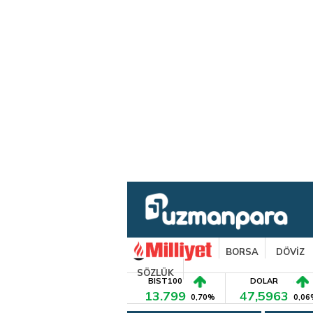
BORSA
DÖVİZ
SÖZLÜK
BIST100
DOLAR
13.799
47,5963
0,70%
0,06