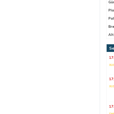
Gü
Pla
Pa
Bre
Alt
Se
17
XU
17
XU
17
DNI