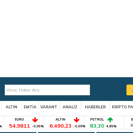
ALTIN
EMTİA
VARANT
ANALİZ
HABERLER
KRİPTO P
EURO
ALTIN
PETROL
54,9811
6.490,23
83,30
4
%
-0,05%
-0,09%
4,85%