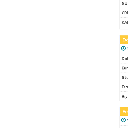
GU
CR
KA
Dö
Do
Eu
Ste
Fr
Riy
Em