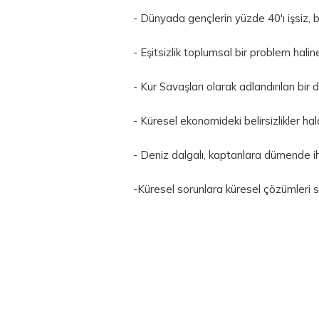
- Dünyada gençlerin yüzde 40'ı işsiz, 
- Eşitsizlik toplumsal bir problem hal
- Kur Savaşları olarak adlandırılan bi
- Küresel ekonomideki belirsizlikler ha
-
Deniz
dalgalı, kaptanlara dümende ih
-Küresel sorunlara küresel çözümleri s