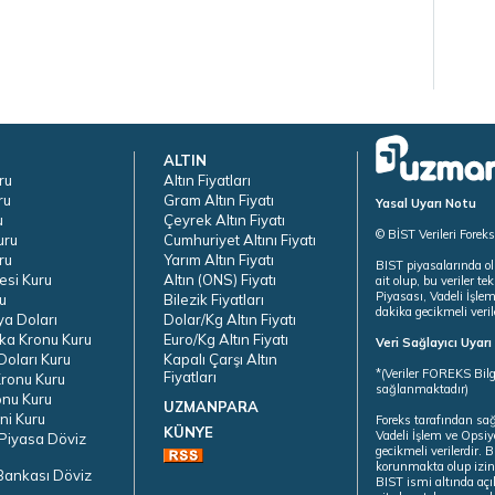
ALTIN
ru
Altın Fiyatları
ru
Gram Altın Fiyatı
Yasal Uyarı Notu
u
Çeyrek Altın Fiyatı
© BİST Verileri Forek
uru
Cumhuriyet Altını Fiyatı
ru
Yarım Altın Fiyatı
BIST piyasalarında ol
esi Kuru
Altın (ONS) Fiyatı
ait olup, bu veriler 
Piyasası, Vadeli İşle
u
Bilezik Fiyatları
dakika gecikmeli veril
ya Doları
Dolar/Kg Altın Fiyatı
ka Kronu Kuru
Euro/Kg Altın Fiyatı
Veri Sağlayıcı Uyar
oları Kuru
Kapalı Çarşı Altın
*(Veriler FOREKS Bilg
Fiyatları
ronu Kuru
sağlanmaktadır)
onu Kuru
UZMANPARA
ni Kuru
Foreks tarafından sa
KÜNYE
Vadeli İşlem ve Opsiy
Piyasa Döviz
gecikmeli verilerdir.
korunmakta olup izins
Bankası Döviz
BIST ismi altında açı