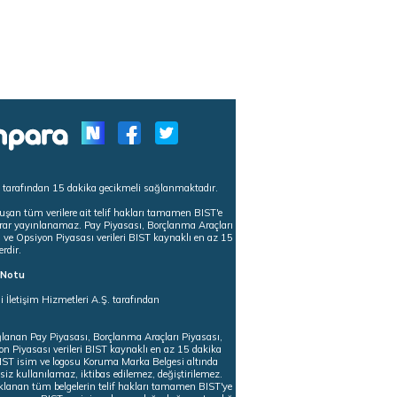
s tarafından 15 dakika gecikmeli sağlanmaktadır.
uşan tüm verilere ait telif hakları tamamen BIST'e
tekrar yayınlanamaz. Pay Piyasası, Borçlanma Araçları
m ve Opsiyon Piyasası verileri BIST kaynaklı en az 15
erdir.
ı Notu
i İletişim Hizmetleri A.Ş. tarafından
ğlanan Pay Piyasası, Borçlanma Araçları Piyasası,
on Piyasası verileri BIST kaynaklı en az 15 dakika
 BIST isim ve logosu Koruma Marka Belgesi altında
iz kullanılamaz, iktibas edilemez, değiştirilemez.
klanan tüm belgelerin telif hakları tamamen BIST'ye