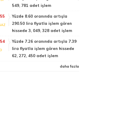
549, 781 adet işlem
:55
Yüzde 8.60 oranında artışla
290.50 lira fiyatla işlem gören
GAZ
hissede 3, 049, 328 adet işlem
:54
Yüzde 7.26 oranında artışla 7.39
lira fiyatla işlem gören hissede
FO
62, 272, 450 adet işlem
daha fazla