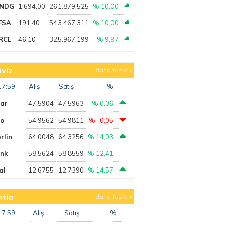
NDG
1.694,00
261.879.525
% 10,00
FSA
191,40
543.467.311
% 10,00
RCL
46,10
325.967.199
% 9,97
viz
daha fazla
17:59
Alış
Satış
%
lar
47,5904
47,5963
% 0,06
ro
54,9562
54,9811
% -0,05
rlin
64,0048
64,3256
% 14,03
ank
58,5624
58,8559
% 12,41
al
12,6755
12,7390
% 14,57
tia
daha fazla
17:59
Alış
Satış
%