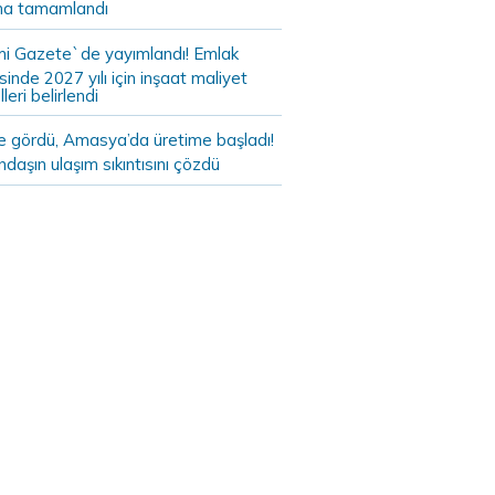
a tamamlandı
i Gazete`de yayımlandı! Emlak
sinde 2027 yılı için inşaat maliyet
leri belirlendi
de gördü, Amasya’da üretime başladı!
daşın ulaşım sıkıntısını çözdü