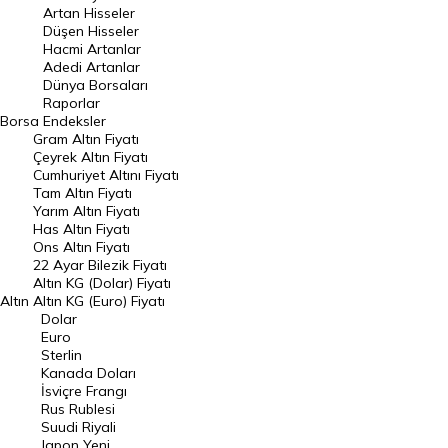
Artan Hisseler
En Çok Düşen Hisseler
Düşen Hisseler
Hacmi Artanlar
Hacmi Artanlar
Adedi Artanlar
Geçmiş Kapanışlar
Dünya Borsaları
Raporlar
Dünya Borsaları
Borsa
Endeksler
Gram Altın Fiyatı
Raporlar
Çeyrek Altın Fiyatı
Endeksler
Cumhuriyet Altını Fiyatı
Tam Altın Fiyatı
Yarım Altın Fiyatı
DÖVİZ
Has Altın Fiyatı
Ons Altın Fiyatı
Döviz Kuru
22 Ayar Bilezik Fiyatı
Dolar Kuru
Altın KG (Dolar) Fiyatı
Altın
Altın KG (Euro) Fiyatı
Euro Kuru
Dolar
Euro
Pound Kuru
Sterlin
Kanada Doları
Frank Kuru
İsviçre Frangı
Riyal Kuru
Rus Rublesi
Suudi Riyali
Avustralya Doları
Japon Yeni