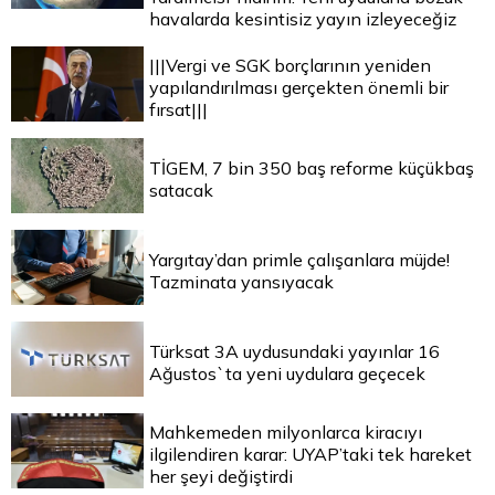
havalarda kesintisiz yayın izleyeceğiz
|||Vergi ve SGK borçlarının yeniden
yapılandırılması gerçekten önemli bir
fırsat|||
TİGEM, 7 bin 350 baş reforme küçükbaş
satacak
Yargıtay’dan primle çalışanlara müjde!
Tazminata yansıyacak
Türksat 3A uydusundaki yayınlar 16
Ağustos`ta yeni uydulara geçecek
Mahkemeden milyonlarca kiracıyı
ilgilendiren karar: UYAP’taki tek hareket
her şeyi değiştirdi