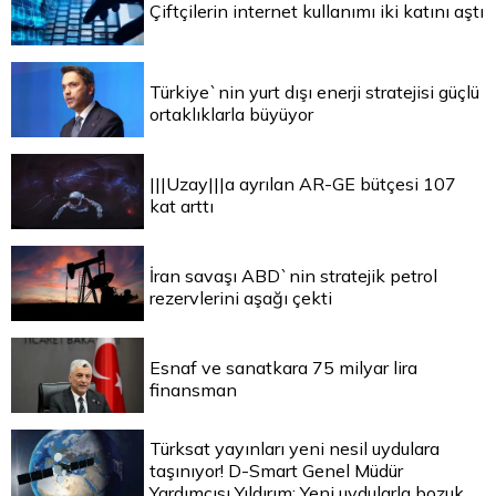
Çiftçilerin internet kullanımı iki katını aştı
Türkiye`nin yurt dışı enerji stratejisi güçlü
ortaklıklarla büyüyor
|||Uzay|||a ayrılan AR-GE bütçesi 107
kat arttı
İran savaşı ABD`nin stratejik petrol
rezervlerini aşağı çekti
Esnaf ve sanatkara 75 milyar lira
finansman
Türksat yayınları yeni nesil uydulara
taşınıyor! D-Smart Genel Müdür
Yardımcısı Yıldırım: Yeni uydularla bozuk