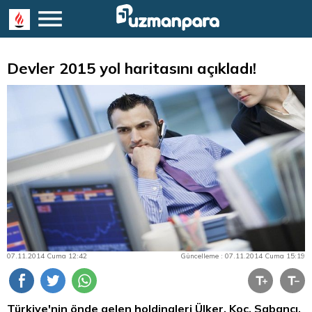
Devler 2015 yol haritasını açıkladı!
07.11.2014 Cuma 12:42
Güncelleme : 07.11.2014 Cuma 15:19
Türkiye'nin önde gelen holdingleri Ülker, Koç, Sabancı,