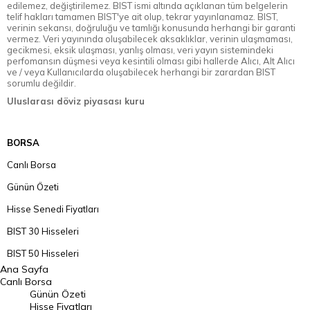
edilemez, değiştirilemez. BIST ismi altında açıklanan tüm belgelerin
telif hakları tamamen BIST'ye ait olup, tekrar yayınlanamaz. BIST,
verinin sekansı, doğruluğu ve tamlığı konusunda herhangi bir garanti
vermez. Veri yayınında oluşabilecek aksaklıklar, verinin ulaşmaması,
gecikmesi, eksik ulaşması, yanlış olması, veri yayın sistemindeki
perfomansın düşmesi veya kesintili olması gibi hallerde Alıcı, Alt Alıcı
ve / veya Kullanıcılarda oluşabilecek herhangi bir zarardan BIST
sorumlu değildir.
Uluslarası döviz piyasası kuru
BORSA
Canlı Borsa
Günün Özeti
Hisse Senedi Fiyatları
BIST 30 Hisseleri
BIST 50 Hisseleri
Ana Sayfa
BIST 100 Hisseleri
Canlı Borsa
Günün Özeti
En Çok Artan Hisseler
Hisse Fiyatları