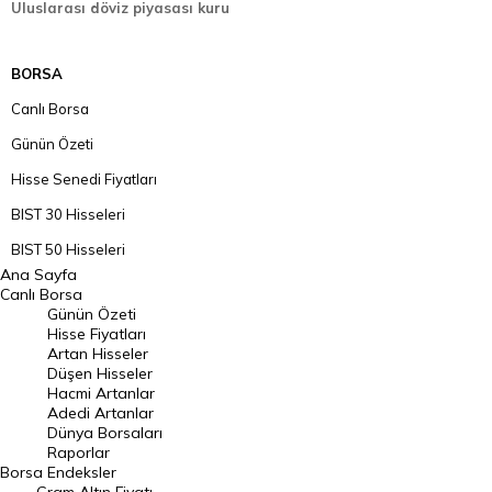
Uluslarası döviz piyasası kuru
BORSA
Canlı Borsa
Günün Özeti
Hisse Senedi Fiyatları
BIST 30 Hisseleri
BIST 50 Hisseleri
Ana Sayfa
BIST 100 Hisseleri
Canlı Borsa
Günün Özeti
En Çok Artan Hisseler
Hisse Fiyatları
Artan Hisseler
En Çok Düşen Hisseler
Düşen Hisseler
Hacmi Artanlar
Hacmi Artanlar
Adedi Artanlar
Geçmiş Kapanışlar
Dünya Borsaları
Raporlar
Dünya Borsaları
Borsa
Endeksler