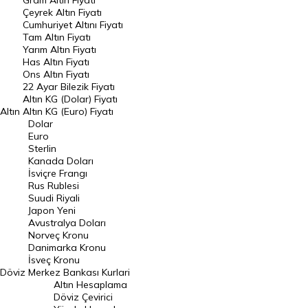
Gram Altın Fiyatı
Raporlar
Çeyrek Altın Fiyatı
Endeksler
Cumhuriyet Altını Fiyatı
Tam Altın Fiyatı
Yarım Altın Fiyatı
DÖVİZ
Has Altın Fiyatı
Ons Altın Fiyatı
Döviz Kuru
22 Ayar Bilezik Fiyatı
Dolar Kuru
Altın KG (Dolar) Fiyatı
Altın
Altın KG (Euro) Fiyatı
Euro Kuru
Dolar
Euro
Pound Kuru
Sterlin
Kanada Doları
Frank Kuru
İsviçre Frangı
Riyal Kuru
Rus Rublesi
Suudi Riyali
Avustralya Doları
Japon Yeni
Avustralya Doları
Danimarka Kronu Kuru
Norveç Kronu
Danimarka Kronu
Kanada Doları Kuru
İsveç Kronu
Döviz
Merkez Bankası Kurlari
Norveç Kronu Kuru
Altın Hesaplama
İsveç Kronu Kuru
Döviz Çevirici