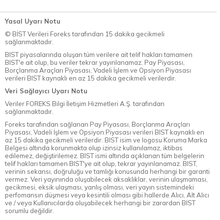
Yasal Uyarı Notu
© BİST Verileri Foreks tarafından 15 dakika gecikmeli
sağlanmaktadır.
BIST piyasalarında oluşan tüm verilere ait telif hakları tamamen
BIST'e ait olup, bu veriler tekrar yayınlanamaz. Pay Piyasası,
Borçlanma Araçları Piyasası, Vadeli İşlem ve Opsiyon Piyasası
verileri BIST kaynaklı en az 15 dakika gecikmeli verilerdir.
Veri Sağlayıcı Uyarı Notu
Veriler FOREKS Bilgi İletişim Hizmetleri A.Ş. tarafından
sağlanmaktadır.
Foreks tarafından sağlanan Pay Piyasası, Borçlanma Araçları
Piyasası, Vadeli İşlem ve Opsiyon Piyasası verileri BIST kaynaklı en
az 15 dakika gecikmeli verilerdir. BIST isim ve logosu Koruma Marka
Belgesi altında korunmakta olup izinsiz kullanılamaz, iktibas
edilemez, değiştirilemez. BIST ismi altında açıklanan tüm belgelerin
telif hakları tamamen BIST'ye ait olup, tekrar yayınlanamaz. BIST,
verinin sekansı, doğruluğu ve tamlığı konusunda herhangi bir garanti
vermez. Veri yayınında oluşabilecek aksaklıklar, verinin ulaşmaması,
gecikmesi, eksik ulaşması, yanlış olması, veri yayın sistemindeki
perfomansın düşmesi veya kesintili olması gibi hallerde Alıcı, Alt Alıcı
ve / veya Kullanıcılarda oluşabilecek herhangi bir zarardan BIST
sorumlu değildir.