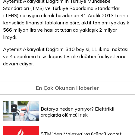
Aytemiz Akaryakıt Dağıtım’ın Türkiye Muhasebe
Standartları (TMS) ve Türkiye Raporlama Standartları
(TFRS)’na uygun olarak hazırlanan 31 Aralık 2013 tarihli
konsolide finansal tablolarına göre, aktif toplamı yaklaşık
566 milyon lira ve hasılat tutarı da yaklaşık 2 milyar
liraydı.
Aytemiz Akaryakıt Dağıtım, 310 bayisi, 11 ikmal noktası
ve 4 depolama tesis kapasitesi ile dağıtım faaliyetlerine
devam ediyor.
En Çok Okunan Haberler
Batarya neden yanıyor? Elektrikli
araçlarda ölümcül risk
STM`den Malezya`ya üçüncü korvet: