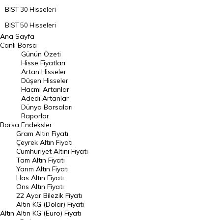
BIST 30 Hisseleri
BIST 50 Hisseleri
Ana Sayfa
BIST 100 Hisseleri
Canlı Borsa
Günün Özeti
En Çok Artan Hisseler
Hisse Fiyatları
Artan Hisseler
En Çok Düşen Hisseler
Düşen Hisseler
Hacmi Artanlar
Hacmi Artanlar
Adedi Artanlar
Geçmiş Kapanışlar
Dünya Borsaları
Raporlar
Dünya Borsaları
Borsa
Endeksler
Gram Altın Fiyatı
Raporlar
Çeyrek Altın Fiyatı
Endeksler
Cumhuriyet Altını Fiyatı
Tam Altın Fiyatı
Yarım Altın Fiyatı
DÖVİZ
Has Altın Fiyatı
Ons Altın Fiyatı
Döviz Kuru
22 Ayar Bilezik Fiyatı
Dolar Kuru
Altın KG (Dolar) Fiyatı
Altın
Altın KG (Euro) Fiyatı
Euro Kuru