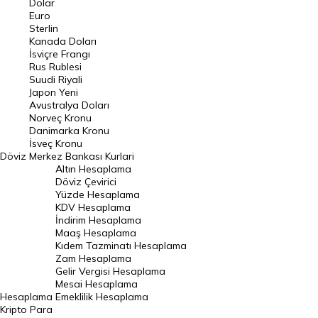
Dolar
Euro
Pound Kuru
Sterlin
Kanada Doları
Frank Kuru
İsviçre Frangı
Riyal Kuru
Rus Rublesi
Suudi Riyali
Avustralya Doları
Japon Yeni
Avustralya Doları
Danimarka Kronu Kuru
Norveç Kronu
Danimarka Kronu
Kanada Doları Kuru
İsveç Kronu
Döviz
Merkez Bankası Kurlari
Norveç Kronu Kuru
Altın Hesaplama
İsveç Kronu Kuru
Döviz Çevirici
Yüzde Hesaplama
Japon Yeni Kuru
KDV Hesaplama
İndirim Hesaplama
Serbest Piyasa Döviz Kurları
Maaş Hesaplama
Kıdem Tazminatı Hesaplama
Merkez Bankası Döviz Kurları
Zam Hesaplama
Gelir Vergisi Hesaplama
ALTIN
Mesai Hesaplama
Hesaplama
Emeklilik Hesaplama
Altın Fiyatları
Kripto Para