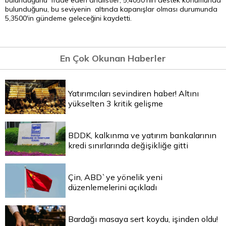
bulunduğunu ifade eden analistler, 5,4050'nin destek konumunda
bulunduğunu, bu seviyenin altında kapanışlar olması durumunda
5,3500'in gündeme geleceğini kaydetti.
En Çok Okunan Haberler
Yatırımcıları sevindiren haber! Altını
yükselten 3 kritik gelişme
BDDK, kalkınma ve yatırım bankalarının
kredi sınırlarında değişikliğe gitti
Çin, ABD`ye yönelik yeni
düzenlemelerini açıkladı
Bardağı masaya sert koydu, işinden oldu!