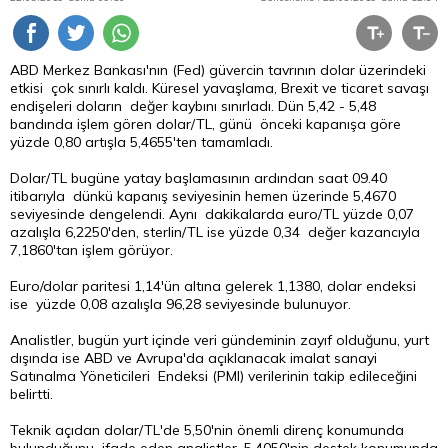
ABD Merkez Bankası'nın (Fed) güvercin tavrının
dolar
üzerindeki
etkisi çok sınırlı kaldı. Küresel yavaşlama, Brexit ve ticaret savaşı
endişeleri doların değer kaybını sınırladı. Dün 5,42 - 5,48
bandında işlem gören dolar/TL, günü önceki kapanışa göre
yüzde 0,80 artışla 5,4655'ten tamamladı.
Dolar/TL bugüne yatay başlamasının ardından saat 09.40
itibarıyla dünkü kapanış seviyesinin hemen üzerinde 5,4670
seviyesinde dengelendi. Aynı dakikalarda euro/TL yüzde 0,07
azalışla 6,2250'den, sterlin/TL ise yüzde 0,34 değer kazancıyla
7,1860'tan işlem görüyor.
Euro/dolar paritesi 1,14'ün altına gelerek 1,1380, dolar endeksi
ise yüzde 0,08 azalışla 96,28 seviyesinde bulunuyor.
Analistler, bugün yurt içinde veri gündeminin zayıf olduğunu, yurt
dışında ise ABD ve Avrupa'da açıklanacak imalat sanayi
Satınalma Yöneticileri Endeksi (PMI) verilerinin takip edileceğini
belirtti.
Teknik açıdan dolar/TL'de 5,50'nin önemli direnç konumunda