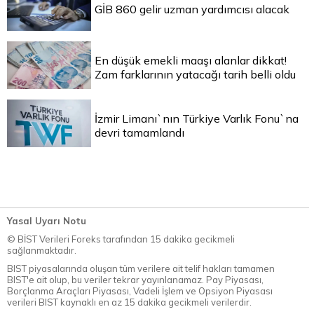
GİB 860 gelir uzman yardımcısı alacak
En düşük emekli maaşı alanlar dikkat!
Zam farklarının yatacağı tarih belli oldu
İzmir Limanı`nın Türkiye Varlık Fonu`na
devri tamamlandı
Yasal Uyarı Notu
© BİST Verileri Foreks tarafından 15 dakika gecikmeli
sağlanmaktadır.
BIST piyasalarında oluşan tüm verilere ait telif hakları tamamen
BIST'e ait olup, bu veriler tekrar yayınlanamaz. Pay Piyasası,
Borçlanma Araçları Piyasası, Vadeli İşlem ve Opsiyon Piyasası
verileri BIST kaynaklı en az 15 dakika gecikmeli verilerdir.