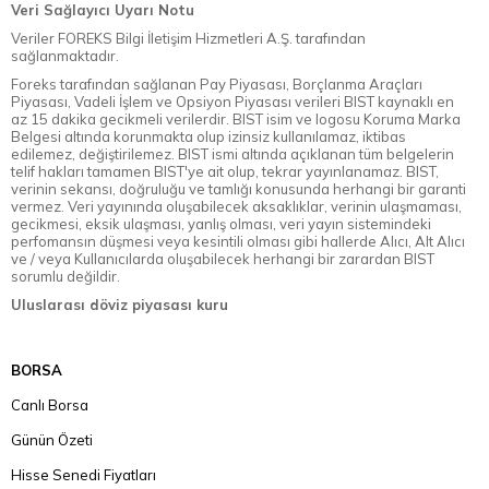
Veri Sağlayıcı Uyarı Notu
Veriler FOREKS Bilgi İletişim Hizmetleri A.Ş. tarafından
sağlanmaktadır.
Foreks tarafından sağlanan Pay Piyasası, Borçlanma Araçları
Piyasası, Vadeli İşlem ve Opsiyon Piyasası verileri BIST kaynaklı en
az 15 dakika gecikmeli verilerdir. BIST isim ve logosu Koruma Marka
Belgesi altında korunmakta olup izinsiz kullanılamaz, iktibas
edilemez, değiştirilemez. BIST ismi altında açıklanan tüm belgelerin
telif hakları tamamen BIST'ye ait olup, tekrar yayınlanamaz. BIST,
verinin sekansı, doğruluğu ve tamlığı konusunda herhangi bir garanti
vermez. Veri yayınında oluşabilecek aksaklıklar, verinin ulaşmaması,
gecikmesi, eksik ulaşması, yanlış olması, veri yayın sistemindeki
perfomansın düşmesi veya kesintili olması gibi hallerde Alıcı, Alt Alıcı
ve / veya Kullanıcılarda oluşabilecek herhangi bir zarardan BIST
sorumlu değildir.
Uluslarası döviz piyasası kuru
BORSA
Canlı Borsa
Günün Özeti
Hisse Senedi Fiyatları